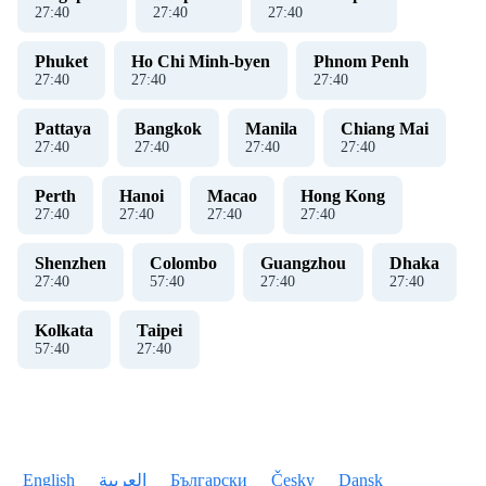
27
:
40
27
:
40
27
:
40
Phuket
Ho Chi Minh-byen
Phnom Penh
27
:
40
27
:
40
27
:
40
Pattaya
Bangkok
Manila
Chiang Mai
27
:
40
27
:
40
27
:
40
27
:
40
Perth
Hanoi
Macao
Hong Kong
27
:
40
27
:
40
27
:
40
27
:
40
Shenzhen
Colombo
Guangzhou
Dhaka
27
:
40
57
:
40
27
:
40
27
:
40
Kolkata
Taipei
57
:
40
27
:
40
English
العربية
Български
Česky
Dansk