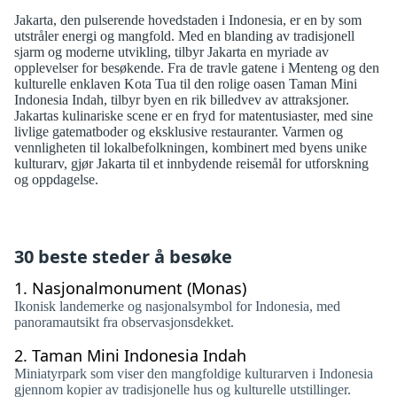
Jakarta, den pulserende hovedstaden i Indonesia, er en by som
utstråler energi og mangfold. Med en blanding av tradisjonell
sjarm og moderne utvikling, tilbyr Jakarta en myriade av
opplevelser for besøkende. Fra de travle gatene i Menteng og den
kulturelle enklaven Kota Tua til den rolige oasen Taman Mini
Indonesia Indah, tilbyr byen en rik billedvev av attraksjoner.
Jakartas kulinariske scene er en fryd for matentusiaster, med sine
livlige gatematboder og eksklusive restauranter. Varmen og
vennligheten til lokalbefolkningen, kombinert med byens unike
kulturarv, gjør Jakarta til et innbydende reisemål for utforskning
og oppdagelse.
30 beste steder å besøke
1.
Nasjonalmonument (Monas)
Ikonisk landemerke og nasjonalsymbol for Indonesia, med
panoramautsikt fra observasjonsdekket.
2.
Taman Mini Indonesia Indah
Miniatyrpark som viser den mangfoldige kulturarven i Indonesia
gjennom kopier av tradisjonelle hus og kulturelle utstillinger.