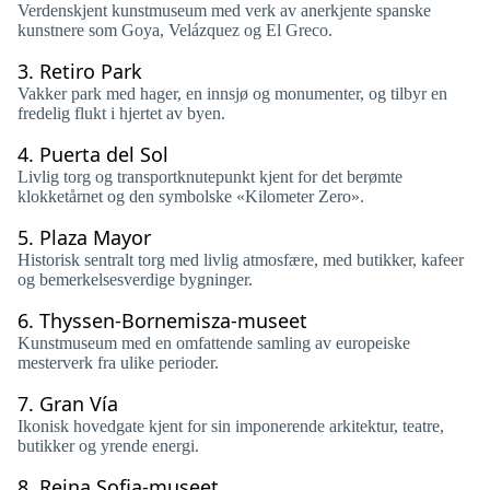
Verdenskjent kunstmuseum med verk av anerkjente spanske
kunstnere som Goya, Velázquez og El Greco.
3.
Retiro Park
Vakker park med hager, en innsjø og monumenter, og tilbyr en
fredelig flukt i hjertet av byen.
4.
Puerta del Sol
Livlig torg og transportknutepunkt kjent for det berømte
klokketårnet og den symbolske «Kilometer Zero».
5.
Plaza Mayor
Historisk sentralt torg med livlig atmosfære, med butikker, kafeer
og bemerkelsesverdige bygninger.
6.
Thyssen-Bornemisza-museet
Kunstmuseum med en omfattende samling av europeiske
mesterverk fra ulike perioder.
7.
Gran Vía
Ikonisk hovedgate kjent for sin imponerende arkitektur, teatre,
butikker og yrende energi.
8.
Reina Sofia-museet