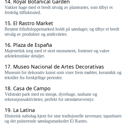
14.
Royal Botanical Garden
Vakker hage med et bredt utvalg av plantearter, som tilbyr et
fredelig tilfluktssted.
15.
El Rastro Market
Berømt friluftsloppemarked holdt på søndager, og tilbyr et bredt
utvalg av produkter og antikviteter.
16.
Plaza de España
Majestetisk torg med et stort monument, fontener og vakre
arkitektoniske detaljer.
17.
Museo Nacional de Artes Decorativas
Museum for dekorativ kunst som viser frem møbler, keramikk og
tekstiler fra forskjellige perioder.
18.
Casa de Campo
Vidstrakt park med en innsjø, dyrehage, taubane og
rekreasjonsaktiviteter, perfekt for utendørseventyr.
19.
La Latina
Historisk nabolag kjent for sine tradisjonelle tavernaer, tapasbarer
og det pulserende søndagsmarkedet El Rastro.