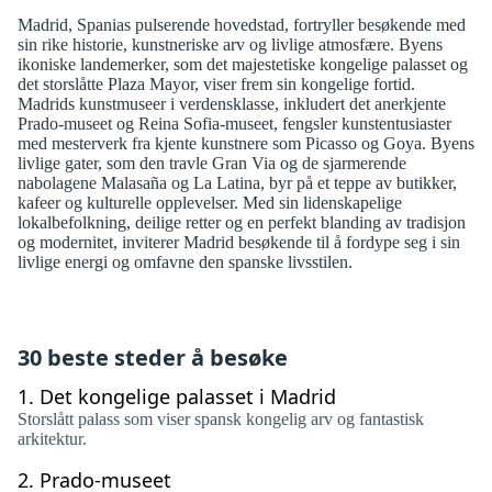
Madrid, Spanias pulserende hovedstad, fortryller besøkende med
sin rike historie, kunstneriske arv og livlige atmosfære. Byens
ikoniske landemerker, som det majestetiske kongelige palasset og
det storslåtte Plaza Mayor, viser frem sin kongelige fortid.
Madrids kunstmuseer i verdensklasse, inkludert det anerkjente
Prado-museet og Reina Sofia-museet, fengsler kunstentusiaster
med mesterverk fra kjente kunstnere som Picasso og Goya. Byens
livlige gater, som den travle Gran Via og de sjarmerende
nabolagene Malasaña og La Latina, byr på et teppe av butikker,
kafeer og kulturelle opplevelser. Med sin lidenskapelige
lokalbefolkning, deilige retter og en perfekt blanding av tradisjon
og modernitet, inviterer Madrid besøkende til å fordype seg i sin
livlige energi og omfavne den spanske livsstilen.
30 beste steder å besøke
1.
Det kongelige palasset i Madrid
Storslått palass som viser spansk kongelig arv og fantastisk
arkitektur.
2.
Prado-museet