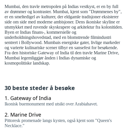
Mumbai, den travle metropolen på Indias vestkyst, er en by full
av drømmer og kontraster. Mumbai, kjent som "Drømmenes by",
er en smeltedigel av kulturer, der eldgamle tradisjoner eksisterer
side om side med moderne ambisjoner. Dens ikoniske skyline er
utsmykket med ruvende skyskrapere og arkitektur fra kolonitiden.
Byen er Indias finans-, kommersielle og
underholdningshovedstad, med en blomstrende filmindustri
sentrert i Bollywood. Mumbais energiske gater, livlige markeder
og varierte kulinariske scener tilbyr en sansefest for besøkende.
Fra den historiske Gateway of India til den travle Marine Drive,
Mumbai legemliggjør ånden i Indias dynamiske og
kosmopolitiske landskap.
30 beste steder å besøke
1.
Gateway of India
Ikonisk buemonument med utsikt over Arabiahavet.
2.
Marine Drive
Pittoresk promenade langs kysten, også kjent som "Queen's
Necklace."