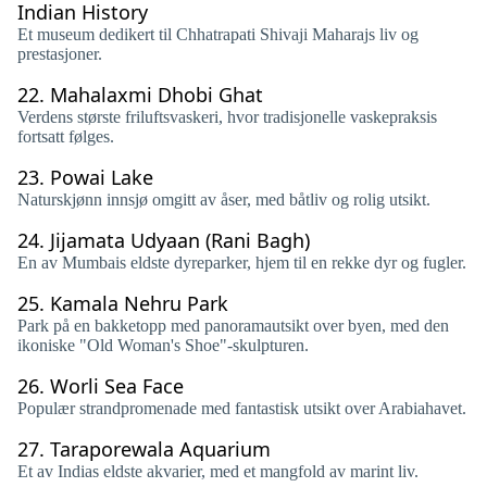
Indian History
Et museum dedikert til Chhatrapati Shivaji Maharajs liv og
prestasjoner.
22.
Mahalaxmi Dhobi Ghat
Verdens største friluftsvaskeri, hvor tradisjonelle vaskepraksis
fortsatt følges.
23.
Powai Lake
Naturskjønn innsjø omgitt av åser, med båtliv og rolig utsikt.
24.
Jijamata Udyaan (Rani Bagh)
En av Mumbais eldste dyreparker, hjem til en rekke dyr og fugler.
25.
Kamala Nehru Park
Park på en bakketopp med panoramautsikt over byen, med den
ikoniske "Old Woman's Shoe"-skulpturen.
26.
Worli Sea Face
Populær strandpromenade med fantastisk utsikt over Arabiahavet.
27.
Taraporewala Aquarium
Et av Indias eldste akvarier, med et mangfold av marint liv.