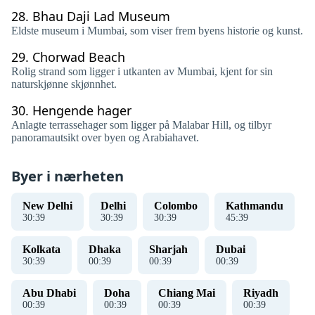
28.
Bhau Daji Lad Museum
Eldste museum i Mumbai, som viser frem byens historie og kunst.
29.
Chorwad Beach
Rolig strand som ligger i utkanten av Mumbai, kjent for sin
naturskjønne skjønnhet.
30.
Hengende hager
Anlagte terrassehager som ligger på Malabar Hill, og tilbyr
panoramautsikt over byen og Arabiahavet.
Byer i nærheten
New Delhi
Delhi
Colombo
Kathmandu
30
:
40
30
:
40
30
:
40
45
:
40
Kolkata
Dhaka
Sharjah
Dubai
30
:
40
00
:
40
00
:
40
00
:
40
Abu Dhabi
Doha
Chiang Mai
Riyadh
00
:
40
00
:
40
00
:
40
00
:
40