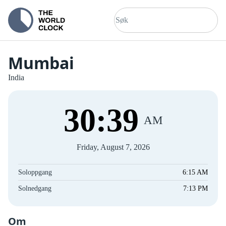
Mumbai
India
30
:
40
AM
Friday, August 7, 2026
Soloppgang
6:15 AM
Solnedgang
7:13 PM
Om