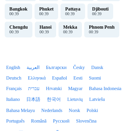
Bangkok
Phuket
Pattaya
Djibouti
00
:
40
00
:
40
00
:
40
00
:
40
Chengdu
Hanoi
Mekka
Phnom Penh
00
:
40
00
:
40
00
:
40
00
:
40
English
العربية
Български
Česky
Dansk
Deutsch
Ελληνικά
Español
Eesti
Suomi
Français
עברית
Hrvatski
Magyar
Bahasa Indonesia
Italiano
日本語
한국어
Lietuvių
Latviešu
Bahasa Melayu
Nederlands
Norsk
Polski
Português
Română
Русский
Slovenčina