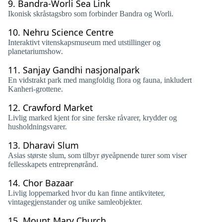
9.
Bandra-Worli Sea Link
Ikonisk skråstagsbro som forbinder Bandra og Worli.
10.
Nehru Science Centre
Interaktivt vitenskapsmuseum med utstillinger og
planetariumshow.
11.
Sanjay Gandhi nasjonalpark
En vidstrakt park med mangfoldig flora og fauna, inkludert
Kanheri-grottene.
12.
Crawford Market
Livlig marked kjent for sine ferske råvarer, krydder og
husholdningsvarer.
13.
Dharavi Slum
Asias største slum, som tilbyr øyeåpnende turer som viser
fellesskapets entreprenørånd.
14.
Chor Bazaar
Livlig loppemarked hvor du kan finne antikviteter,
vintagegjenstander og unike samleobjekter.
15.
Mount Mary Church