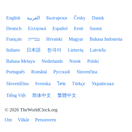
English
العربية
Български
Česky
Dansk
Deutsch
Ελληνικά
Español
Eesti
Suomi
Français
עברית
Hrvatski
Magyar
Bahasa Indonesia
Italiano
日本語
한국어
Lietuvių
Latviešu
Bahasa Melayu
Nederlands
Norsk
Polski
Português
Română
Русский
Slovenčina
Slovenščina
Svenska
ไทย
Türkçe
Українська
Tiếng Việt
简体中文
繁體中文
© 2026 TheWorldClock.org
Om
Vilkår
Personvern