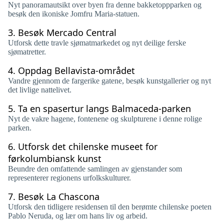
Nyt panoramautsikt over byen fra denne bakketoppparken og
besøk den ikoniske Jomfru Maria-statuen.
3.
Besøk Mercado Central
Utforsk dette travle sjømatmarkedet og nyt deilige ferske
sjømatretter.
4.
Oppdag Bellavista-området
Vandre gjennom de fargerike gatene, besøk kunstgallerier og nyt
det livlige nattelivet.
5.
Ta en spasertur langs Balmaceda-parken
Nyt de vakre hagene, fontenene og skulpturene i denne rolige
parken.
6.
Utforsk det chilenske museet for
førkolumbiansk kunst
Beundre den omfattende samlingen av gjenstander som
representerer regionens urfolkskulturer.
7.
Besøk La Chascona
Utforsk den tidligere residensen til den berømte chilenske poeten
Pablo Neruda, og lær om hans liv og arbeid.