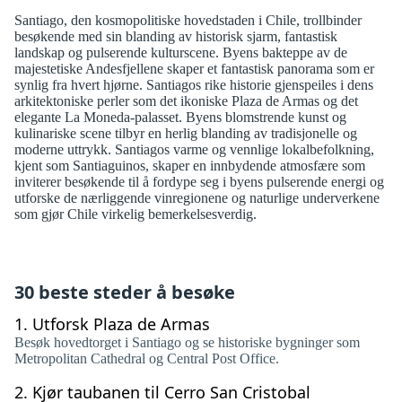
Santiago, den kosmopolitiske hovedstaden i Chile, trollbinder
besøkende med sin blanding av historisk sjarm, fantastisk
landskap og pulserende kulturscene. Byens bakteppe av de
majestetiske Andesfjellene skaper et fantastisk panorama som er
synlig fra hvert hjørne. Santiagos rike historie gjenspeiles i dens
arkitektoniske perler som det ikoniske Plaza de Armas og det
elegante La Moneda-palasset. Byens blomstrende kunst og
kulinariske scene tilbyr en herlig blanding av tradisjonelle og
moderne uttrykk. Santiagos varme og vennlige lokalbefolkning,
kjent som Santiaguinos, skaper en innbydende atmosfære som
inviterer besøkende til å fordype seg i byens pulserende energi og
utforske de nærliggende vinregionene og naturlige underverkene
som gjør Chile virkelig bemerkelsesverdig.
30 beste steder å besøke
1.
Utforsk Plaza de Armas
Besøk hovedtorget i Santiago og se historiske bygninger som
Metropolitan Cathedral og Central Post Office.
2.
Kjør taubanen til Cerro San Cristobal