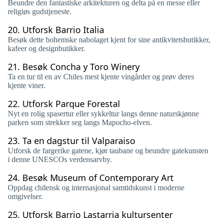
Beundre den fantastiske arkitekturen og delta på en messe eller
religiøs gudstjeneste.
20.
Utforsk Barrio Italia
Besøk dette bohemske nabolaget kjent for sine antikvitetsbutikker,
kafeer og designbutikker.
21.
Besøk Concha y Toro Winery
Ta en tur til en av Chiles mest kjente vingårder og prøv deres
kjente viner.
22.
Utforsk Parque Forestal
Nyt en rolig spasertur eller sykkeltur langs denne naturskjønne
parken som strekker seg langs Mapocho-elven.
23.
Ta en dagstur til Valparaiso
Utforsk de fargerike gatene, kjør taubane og beundre gatekunsten
i denne UNESCOs verdensarvby.
24.
Besøk Museum of Contemporary Art
Oppdag chilensk og internasjonal samtidskunst i moderne
omgivelser.
25.
Utforsk Barrio Lastarria kultursenter