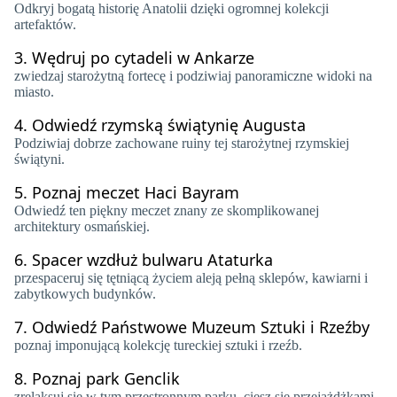
Odkryj bogatą historię Anatolii dzięki ogromnej kolekcji
artefaktów.
3.
Wędruj po cytadeli w Ankarze
zwiedzaj starożytną fortecę i podziwiaj panoramiczne widoki na
miasto.
4.
Odwiedź rzymską świątynię Augusta
Podziwiaj dobrze zachowane ruiny tej starożytnej rzymskiej
świątyni.
5.
Poznaj meczet Haci Bayram
Odwiedź ten piękny meczet znany ze skomplikowanej
architektury osmańskiej.
6.
Spacer wzdłuż bulwaru Ataturka
przespaceruj się tętniącą życiem aleją pełną sklepów, kawiarni i
zabytkowych budynków.
7.
Odwiedź Państwowe Muzeum Sztuki i Rzeźby
poznaj imponującą kolekcję tureckiej sztuki i rzeźb.
8.
Poznaj park Genclik
zrelaksuj się w tym przestronnym parku, ciesz się przejażdżkami