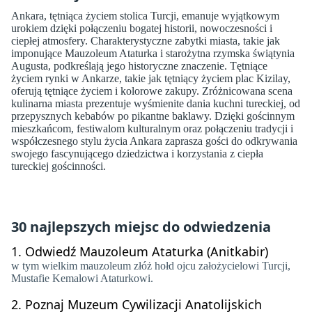
Ankara, tętniąca życiem stolica Turcji, emanuje wyjątkowym
urokiem dzięki połączeniu bogatej historii, nowoczesności i
ciepłej atmosfery. Charakterystyczne zabytki miasta, takie jak
imponujące Mauzoleum Ataturka i starożytna rzymska świątynia
Augusta, podkreślają jego historyczne znaczenie. Tętniące
życiem rynki w Ankarze, takie jak tętniący życiem plac Kizilay,
oferują tętniące życiem i kolorowe zakupy. Zróżnicowana scena
kulinarna miasta prezentuje wyśmienite dania kuchni tureckiej, od
przepysznych kebabów po pikantne baklawy. Dzięki gościnnym
mieszkańcom, festiwalom kulturalnym oraz połączeniu tradycji i
współczesnego stylu życia Ankara zaprasza gości do odkrywania
swojego fascynującego dziedzictwa i korzystania z ciepła
tureckiej gościnności.
30 najlepszych miejsc do odwiedzenia
1.
Odwiedź Mauzoleum Ataturka (Anitkabir)
w tym wielkim mauzoleum złóż hołd ojcu założycielowi Turcji,
Mustafie Kemalowi Ataturkowi.
2.
Poznaj Muzeum Cywilizacji Anatolijskich