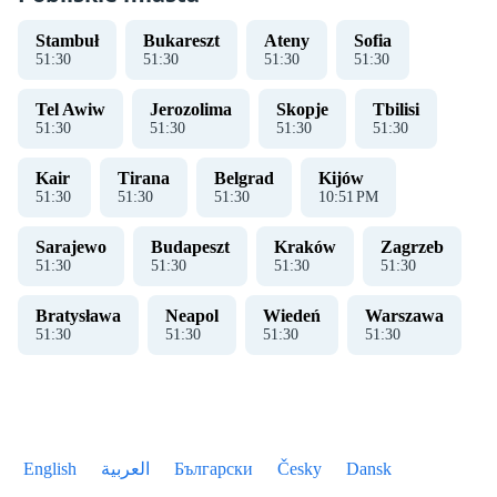
Stambuł
Bukareszt
Ateny
Sofia
51
:
30
51
:
30
51
:
30
51
:
30
Tel Awiw
Jerozolima
Skopje
Tbilisi
51
:
30
51
:
30
51
:
30
51
:
30
Kair
Tirana
Belgrad
Kijów
51
:
30
51
:
30
51
:
30
10
:
51
PM
Sarajewo
Budapeszt
Kraków
Zagrzeb
51
:
30
51
:
30
51
:
30
51
:
30
Bratysława
Neapol
Wiedeń
Warszawa
51
:
30
51
:
30
51
:
30
51
:
30
English
العربية
Български
Česky
Dansk