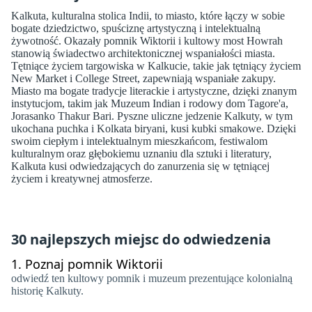
Kalkuta, kulturalna stolica Indii, to miasto, które łączy w sobie
bogate dziedzictwo, spuściznę artystyczną i intelektualną
żywotność. Okazały pomnik Wiktorii i kultowy most Howrah
stanowią świadectwo architektonicznej wspaniałości miasta.
Tętniące życiem targowiska w Kalkucie, takie jak tętniący życiem
New Market i College Street, zapewniają wspaniałe zakupy.
Miasto ma bogate tradycje literackie i artystyczne, dzięki znanym
instytucjom, takim jak Muzeum Indian i rodowy dom Tagore'a,
Jorasanko Thakur Bari. Pyszne uliczne jedzenie Kalkuty, w tym
ukochana puchka i Kolkata biryani, kusi kubki smakowe. Dzięki
swoim ciepłym i intelektualnym mieszkańcom, festiwalom
kulturalnym oraz głębokiemu uznaniu dla sztuki i literatury,
Kalkuta kusi odwiedzających do zanurzenia się w tętniącej
życiem i kreatywnej atmosferze.
30 najlepszych miejsc do odwiedzenia
1.
Poznaj pomnik Wiktorii
odwiedź ten kultowy pomnik i muzeum prezentujące kolonialną
historię Kalkuty.