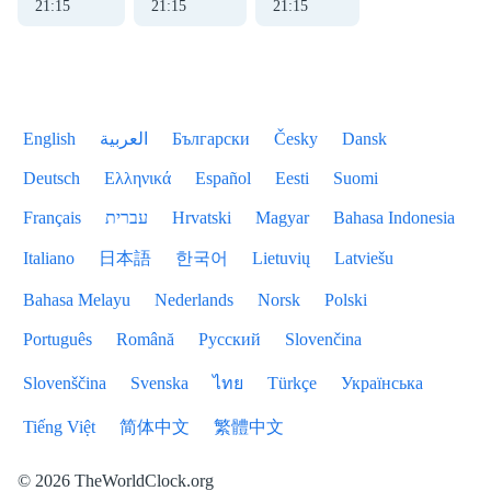
21
:
15
21
:
15
21
:
15
English
العربية
Български
Česky
Dansk
Deutsch
Ελληνικά
Español
Eesti
Suomi
Français
עברית
Hrvatski
Magyar
Bahasa Indonesia
Italiano
日本語
한국어
Lietuvių
Latviešu
Bahasa Melayu
Nederlands
Norsk
Polski
Português
Română
Русский
Slovenčina
Slovenščina
Svenska
ไทย
Türkçe
Українська
Tiếng Việt
简体中文
繁體中文
© 2026 TheWorldClock.org