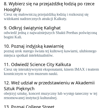
8.
Wybierz się na przejażdżkę łodzią po rzece
Hooghly
Ciesz się malowniczą przejażdżką łodzią i rozkoszuj się
widokami nadrzecznych atrakcji Kalkuty.
9.
Odkryj świątynię Kalighat
odwiedź jedną z najważniejszych Shakti Peethas poświęconą
bogini Kali.
10.
Poznaj indyjską kawiarnię
poznaj urok starego świata tej kultowej kawiarni, ulubionego
miejsca spotkań intelektualistów.
11.
Odwiedź Science City Kalkuta
Ciesz się interaktywnymi eksponatami, kinem IMAX i teatrem
kosmicznym w tym muzeum nauki.
12.
Weź udział w przedstawieniu w Akademii
Sztuk Pięknych
obejrzyj sztukę, koncert muzyczny lub występ taneczny w tej
renomowanej instytucji kulturalnej.
13.
Poznaj College Street