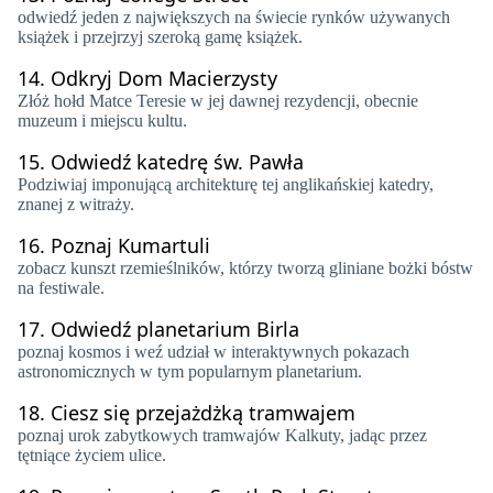
odwiedź jeden z największych na świecie rynków używanych
książek i przejrzyj szeroką gamę książek.
14.
Odkryj Dom Macierzysty
Złóż hołd Matce Teresie w jej dawnej rezydencji, obecnie
muzeum i miejscu kultu.
15.
Odwiedź katedrę św. Pawła
Podziwiaj imponującą architekturę tej anglikańskiej katedry,
znanej z witraży.
16.
Poznaj Kumartuli
zobacz kunszt rzemieślników, którzy tworzą gliniane bożki bóstw
na festiwale.
17.
Odwiedź planetarium Birla
poznaj kosmos i weź udział w interaktywnych pokazach
astronomicznych w tym popularnym planetarium.
18.
Ciesz się przejażdżką tramwajem
poznaj urok zabytkowych tramwajów Kalkuty, jadąc przez
tętniące życiem ulice.