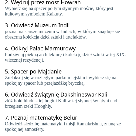
2.
Wędruj przez most Howrah
Wybierz się na spacer po tym słynnym moście, który jest
kultowym symbolem Kalkuty.
3.
Odwiedź Muzeum Indii
poznaj najstarsze muzeum w Indiach, w którym znajduje się
obszerna kolekcja dzieł sztuki i artefaktów.
4.
Odkryj Pałac Marmurowy
Podziwiaj piękną architekturę i kolekcję dzieł sztuki w tej XIX-
wiecznej rezydencji.
5.
Spacer po Majdanie
Zrelaksuj się w rozległym parku miejskim i wybierz się na
spokojny spacer lub przejażdżkę bryczką.
6.
Odwiedź świątynię Dakshineswar Kali
złóż hołd hinduskiej bogini Kali w tej słynnej świątyni nad
brzegiem rzeki Hooghly.
7.
Poznaj matematykę Belur
Odwiedź siedzibę matematyki i misji Ramakrishna, znaną ze
spokojnej atmosfery.