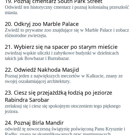
19.
Poznaj cmentarz South Park Street
Odwiedź ten historyczny cmentarz i poznaj kolonialną przeszłość
miasta.
20.
Odkryj zoo Marble Palace
Zwiedź to prywatne zoo znajdujące się w Marble Palace i zobacz
różnorodne zwierzęta.
21.
Wybierz się na spacer po starym mieście
zwiedzaj wąskie uliczki i zabytkowe budynki w dzielnicach
takich jak Bowbazar i Burrabazar.
22.
Odwiedź Nakhoda Masjid
Poznaj jeden z największych meczetów w Kalkucie, znany ze
swojej oszałamiającej architektury.
23.
Ciesz się przejażdżką łodzią po jeziorze
Rabindra Sarobar
zrelaksuj się i ciesz się spokojnym otoczeniem tego pięknego
jeziora.
24.
Poznaj Birla Mandir
odwiedź tę nowoczesną świątynię poświęconą Panu Krysznie i
Radhy, znaną ze skomplikowanych prac marmurowych.