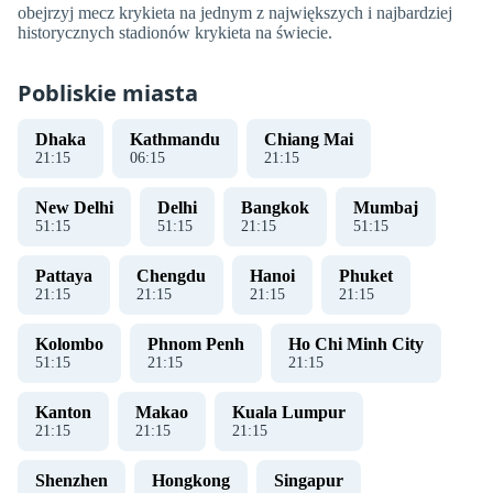
obejrzyj mecz krykieta na jednym z największych i najbardziej
historycznych stadionów krykieta na świecie.
Pobliskie miasta
Dhaka
Kathmandu
Chiang Mai
21
:
15
06
:
15
21
:
15
New Delhi
Delhi
Bangkok
Mumbaj
51
:
15
51
:
15
21
:
15
51
:
15
Pattaya
Chengdu
Hanoi
Phuket
21
:
15
21
:
15
21
:
15
21
:
15
Kolombo
Phnom Penh
Ho Chi Minh City
51
:
15
21
:
15
21
:
15
Kanton
Makao
Kuala Lumpur
21
:
15
21
:
15
21
:
15
Shenzhen
Hongkong
Singapur