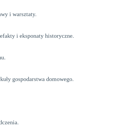
y i warsztaty.
efakty i eksponaty historyczne.
hu.
rtykuły gospodarstwa domowego.
dczenia.