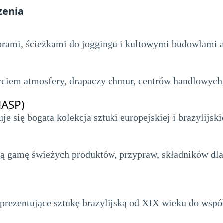
zenia
ziorami, ścieżkami do joggingu i kultowymi budowlami 
życiem atmosfery, drapaczy chmur, centrów handlowych,
MASP)
 się bogata kolekcja sztuki europejskiej i brazylijski
ką gamę świeżych produktów, przypraw, składników dla
prezentujące sztukę brazylijską od XIX wieku do wspó