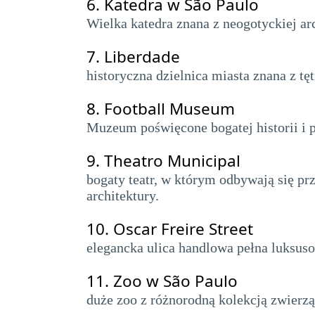
6.
Katedra w São Paulo
Wielka katedra znana z neogotyckiej ar
7.
Liberdade
historyczna dzielnica miasta znana z tę
8.
Football Museum
Muzeum poświęcone bogatej historii i p
9.
Theatro Municipal
bogaty teatr, w którym odbywają się pr
architektury.
10.
Oscar Freire Street
elegancka ulica handlowa pełna luksuso
11.
Zoo w São Paulo
duże zoo z różnorodną kolekcją zwierzą