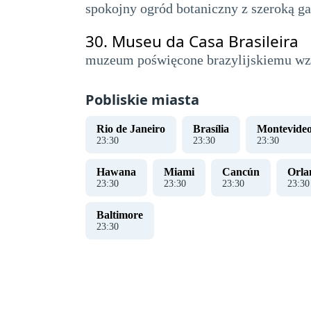
spokojny ogród botaniczny z szeroką g
30.
Museu da Casa Brasileira
muzeum poświęcone brazylijskiemu wzorn
Pobliskie miasta
Rio de Janeiro
Brasília
Montevide
23
:
31
23
:
31
23
:
31
Hawana
Miami
Cancún
Orla
23
:
31
23
:
31
23
:
31
23
:
31
Baltimore
23
:
31