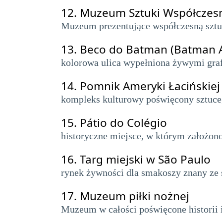
12.
Muzeum Sztuki Współczesn
Muzeum prezentujące współczesną sztuk
13.
Beco do Batman (Batman A
kolorowa ulica wypełniona żywymi graffi
14.
Pomnik Ameryki Łacińskiej
kompleks kulturowy poświęcony sztuce, 
15.
Pátio do Colégio
historyczne miejsce, w którym założon
16.
Targ miejski w São Paulo
rynek żywności dla smakoszy znany ze 
17.
Muzeum piłki nożnej
Muzeum w całości poświęcone historii i 