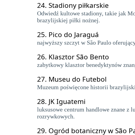
24.
Stadiony piłkarskie
Odwiedź kultowe stadiony, takie jak M
brazylijskiej piłki nożnej.
25.
Pico do Jaraguá
najwyższy szczyt w São Paulo oferujący
26.
Klasztor São Bento
zabytkowy klasztor benedyktynów znany 
27.
Museu do Futebol
Muzeum poświęcone historii brazylijski
28.
JK Iguatemi
luksusowe centrum handlowe znane z lu
rozrywkowych.
29.
Ogród botaniczny w São P