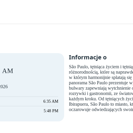
Informacje o
São Paulo, tętniąca życiem i tętni
AM
różnorodnością, które są naprawdę
w którym harmonijnie splatają się
panorama São Paulo prezentuje w
 2026
bulwary zapewniają wytchnienie od
rozrywki i gastronomii, ze świato
każdym kroku. Od tętniących życi
6:35 AM
Ibirapuera, São Paulo to miasto, 
oczarowuje odwiedzających swoi
5:48 PM