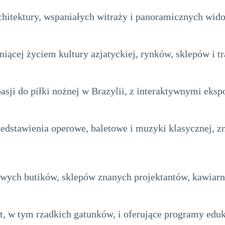
chitektury, wspaniałych witraży i panoramicznych wid
tniącej życiem kultury azjatyckiej, rynków, sklepów i t
asji do piłki nożnej w Brazylii, z interaktywnymi eks
zedstawienia operowe, baletowe i muzyki klasycznej, z
wych butików, sklepów znanych projektantów, kawiarni
t, w tym rzadkich gatunków, i oferujące programy edu