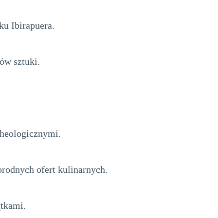
u Ibirapuera.
ów sztuki.
cheologicznymi.
rodnych ofert kulinarnych.
ątkami.