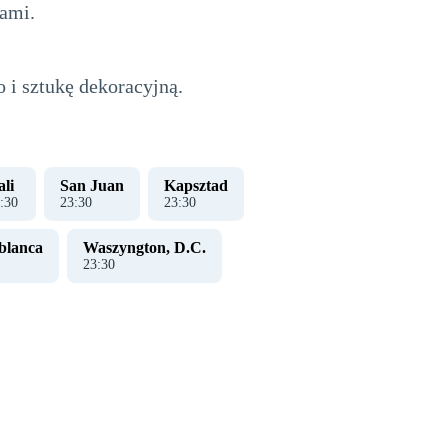
iami.
 i sztukę dekoracyjną.
li
San Juan
Kapsztad
:
31
23
:
31
23
:
31
blanca
Waszyngton, D.C.
23
:
31