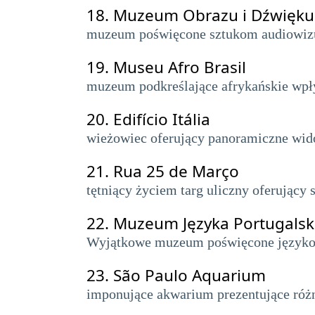
18.
Muzeum Obrazu i Dźwięku 
muzeum poświęcone sztukom audiowizua
19.
Museu Afro Brasil
muzeum podkreślające afrykańskie wpływy
20.
Edifício Itália
wieżowiec oferujący panoramiczne widok
21.
Rua 25 de Março
tętniący życiem targ uliczny oferujący
22.
Muzeum Języka Portugalsk
Wyjątkowe muzeum poświęcone językow
23.
São Paulo Aquarium
imponujące akwarium prezentujące różn