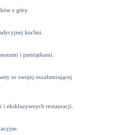
oków z góry.
radycyjnej kuchni.
ponatami i pamiątkami.
nany ze swojej oszałamiającej
 i ekskluzywnych restauracji.
kacyjne.