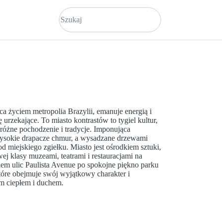
ąca życiem metropolia Brazylii, emanuje energią i
 urzekające. To miasto kontrastów to tygiel kultur,
 różne pochodzenie i tradycje. Imponująca
ysokie drapacze chmur, a wysadzane drzewami
 miejskiego zgiełku. Miasto jest ośrodkiem sztuki,
wej klasy muzeami, teatrami i restauracjami na
em ulic Paulista Avenue po spokojne piękno parku
które obejmuje swój wyjątkowy charakter i
m ciepłem i duchem.