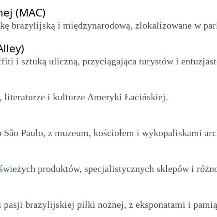
ej (MAC)
ę brazylijską i międzynarodową, zlokalizowane w park
lley)
ti i sztuką uliczną, przyciągająca turystów i entuzjast
literaturze i kulturze Ameryki Łacińskiej.
o São Paulo, z muzeum, kościołem i wykopaliskami ar
świeżych produktów, specjalistycznych sklepów i różno
pasji brazylijskiej piłki nożnej, z eksponatami i pami