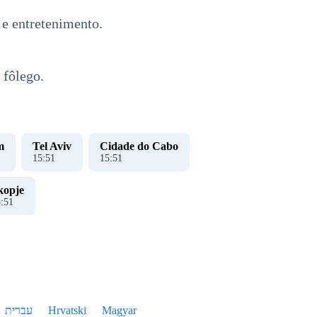
 e entretenimento.
 fôlego.
m
Tel Aviv
Cidade do Cabo
15
:
51
15
:
51
kopje
5
:
51
עברית
Hrvatski
Magyar