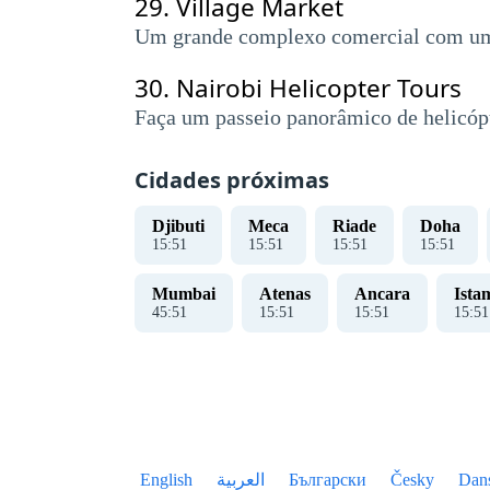
29.
Village Market
Um grande complexo comercial com uma m
30.
Nairobi Helicopter Tours
Faça um passeio panorâmico de helicópter
Cidades próximas
Djibuti
Meca
Riade
Doha
15
:
51
15
:
51
15
:
51
15
:
51
Mumbai
Atenas
Ancara
Ista
45
:
51
15
:
51
15
:
51
15
:
51
English
العربية
Български
Česky
Dan