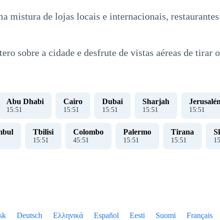
istura de lojas locais e internacionais, restaurantes
o sobre a cidade e desfrute de vistas aéreas de tirar o
Abu Dhabi
Cairo
Dubai
Sharjah
Jerusalé
15
:
51
15
:
51
15
:
51
15
:
51
15
:
51
mbul
Tbilisi
Colombo
Palermo
Tirana
S
15
:
51
45
:
51
15
:
51
15
:
51
1
sk
Deutsch
Ελληνικά
Español
Eesti
Suomi
Français