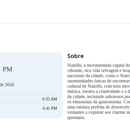
Sobre
Nairóbi, a movimentada capital do
PM
vibrante, rica vida selvagem e hos
nacionais da cidade, como o Nairo
oportunidades únicas de encontrar
 de 2026
cultural de Nairóbi, com seus movi
música, mostra a criatividade e a 
da cidade, incluindo saborosos p
6:35 AM
os entusiastas da gastronomia. Co
uma mistura perfeita de desenvolv
6:41 PM
visitantes a explorar seu charme ú
queniana.