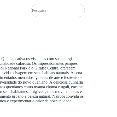
 Quênia, cativa os visitantes com sua energia
pitalidade calorosa. Os impressionantes parques
bi National Park e o Giraffe Centre, oferecem
 a vida selvagem em seus habitats naturais. A cena
mentados mercados, galerias de arte e festivais de
diversidade do povo queniano. A deliciosa culinária
ratos quenianos como nyama choma e ugali, encanta
m seus habitantes amigáveis, ruas movimentadas e
imento urbano e beleza natural, Nairóbi convida os
nico e experimentar o calor da hospitalidade