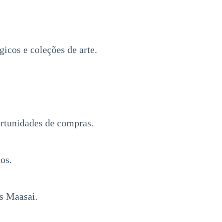
icos e coleções de arte.
ortunidades de compras.
os.
is Maasai.