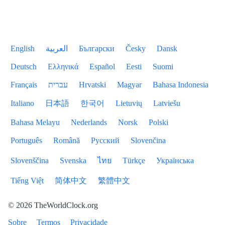
English
العربية
Български
Česky
Dansk
Deutsch
Ελληνικά
Español
Eesti
Suomi
Français
עברית
Hrvatski
Magyar
Bahasa Indonesia
Italiano
日本語
한국어
Lietuvių
Latviešu
Bahasa Melayu
Nederlands
Norsk
Polski
Português
Română
Русский
Slovenčina
Slovenščina
Svenska
ไทย
Türkçe
Українська
Tiếng Việt
简体中文
繁體中文
© 2026 TheWorldClock.org
Sobre
Termos
Privacidade