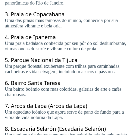
panorâmicas do Rio de Janeiro.
3.
Praia de Copacabana
Uma das praias mais famosas do mundo, conhecida por sua
atmosfera vibrante e bela orla.
4.
Praia de Ipanema
Uma praia badalada conhecida por seu pôr do sol deslumbrante,
ótimas ondas de surfe e vibrante cultura de praia.
5.
Parque Nacional da Tijuca
Um parque florestal exuberante com trilhas para caminhadas,
cachoeiras e vida selvagem, incluindo macacos e pássaros.
6.
Bairro Santa Teresa
Um bairro boêmio com ruas coloridas, galerias de arte e cafés
charmosos.
7.
Arcos da Lapa (Arcos da Lapa)
Um aqueduto icônico que agora serve de pano de fundo para a
vibrante vida noturna da Lapa.
8.
Escadaria Selarón (Escadaria Selarón)
Um conjunto de degraus em mosaico colorido criado pelo artista