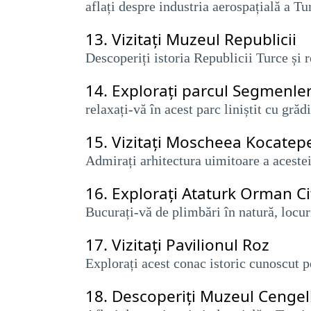
aflați despre industria aerospațială a Tu
13.
Vizitați Muzeul Republicii
Descoperiți istoria Republicii Turce și r
14.
Explorați parcul Segmenle
relaxați-vă în acest parc liniștit cu gră
15.
Vizitați Moscheea Kocatep
Admirați arhitectura uimitoare a aceste
16.
Explorați Ataturk Orman Cif
Bucurați-vă de plimbări în natură, locur
17.
Vizitați Pavilionul Roz
Explorați acest conac istoric cunoscut p
18.
Descoperiți Muzeul Cenge