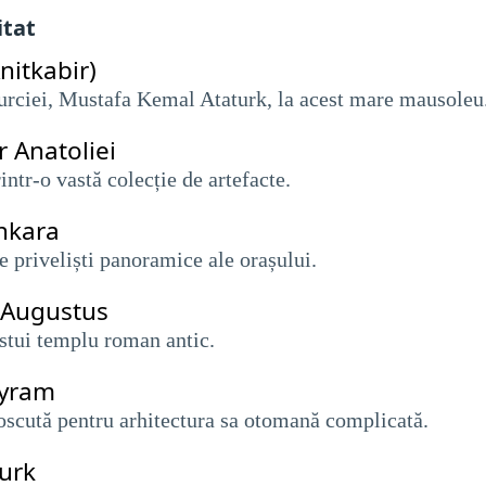
itat
nitkabir)
Turciei, Mustafa Kemal Ataturk, la acest mare mausoleu
r Anatoliei
intr-o vastă colecție de artefacte.
Ankara
e priveliști panoramice ale orașului.
i Augustus
estui templu roman antic.
ayram
oscută pentru arhitectura sa otomană complicată.
urk