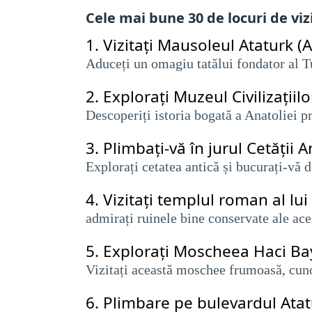
Cele mai bune 30 de locuri de viz
1.
Vizitați Mausoleul Ataturk (A
Aduceți un omagiu tatălui fondator al 
2.
Explorați Muzeul Civilizațiilo
Descoperiți istoria bogată a Anatoliei pr
3.
Plimbați-vă în jurul Cetății 
Explorați cetatea antică și bucurați-vă d
4.
Vizitați templul roman al lu
admirați ruinele bine conservate ale ac
5.
Explorați Moscheea Haci B
Vizitați această moschee frumoasă, cun
6.
Plimbare pe bulevardul Atat