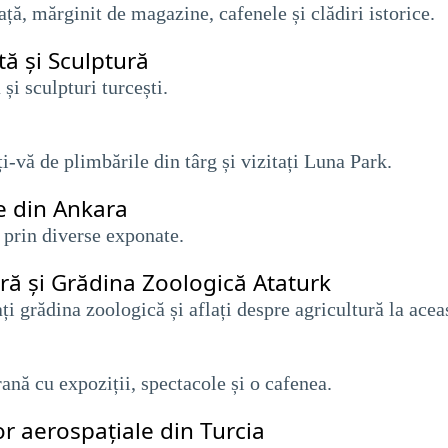
iață, mărginit de magazine, cafenele și clădiri istorice.
tă și Sculptură
și sculpturi turcești.
ți-vă de plimbările din târg și vizitați Luna Park.
e din Ankara
ti prin diverse exponate.
ră și Grădina Zoologică Ataturk
tați grădina zoologică și aflați despre agricultură la ace
ană cu expoziții, spectacole și o cafenea.
or aerospațiale din Turcia