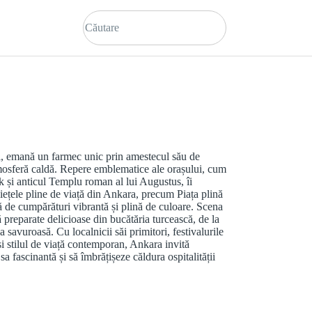
ei, emană un farmec unic prin amestecul său de
tmosferă caldă. Repere emblematice ale orașului, cum
 și anticul Templu roman al lui Augustus, îi
Piețele pline de viață din Ankara, precum Piața plină
ă de cumpărături vibrantă și plină de culoare. Scena
ă preparate delicioase din bucătăria turcească, de la
 savuroasă. Cu localnicii săi primitori, festivalurile
 și stilul de viață contemporan, Ankara invită
sa fascinantă și să îmbrățișeze căldura ospitalității