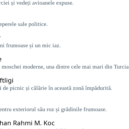
rciei și vedeți avioanele expuse.
eperele sale politice.
r
dini frumoase și un mic iaz.
e
i moschei moderne, una dintre cele mai mari din Turcia
tligi
i de picnic și călărie în această zonă împădurită.
entru exteriorul său roz și grădinile frumoase.
lhan Rahmi M. Koc