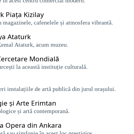
e în acest centru comercial modern.
k Piața Kizilay
u magazinele, cafenelele și atmosfera vibrantă.
ya Ataturk
fa Kemal Ataturk, acum muzeu.
 Cercetare Mondială
urcești la această instituție culturală.
ri instalațiile de artă publică din jurul orașului.
ie și Arte Erimtan
ologice și artă contemporană.
 la Opera din Ankara
ră sau simfonie în acest loc prestigios.