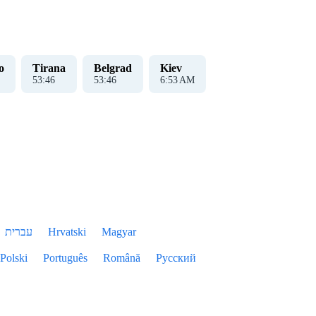
o
Tirana
Belgrad
Kiev
53
:
47
53
:
47
6
:
53
AM
עברית
Hrvatski
Magyar
Polski
Português
Română
Русский