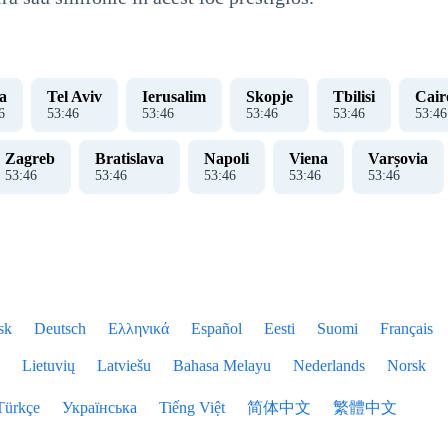
ia
Tel Aviv
Ierusalim
Skopje
Tbilisi
Cair
7
53
:
47
53
:
47
53
:
47
53
:
47
53
:
47
Zagreb
Bratislava
Napoli
Viena
Varșovia
53
:
47
53
:
47
53
:
47
53
:
47
53
:
47
sk
Deutsch
Ελληνικά
Español
Eesti
Suomi
Français
Lietuvių
Latviešu
Bahasa Melayu
Nederlands
Norsk
Türkçe
Українська
Tiếng Việt
简体中文
繁體中文