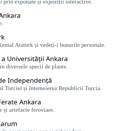
i prin exponate și expoziții interactive.
 Ankara
e.
rk
 Kemal Ataturk și vedeți-i bunurile personale.
a Universității Ankara
re diversele specii de plante.
i de Independență
l Turciei și întemeierea Republicii Turcia.
Ferate Ankara
 și artefacte feroviare.
 Karum