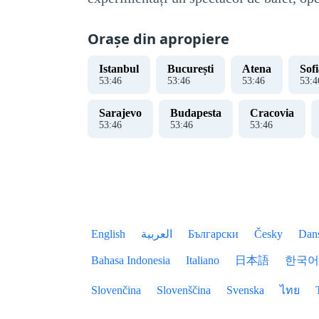
Orașe din apropiere
Istanbul
București
Atena
Sof
53
:
47
53
:
47
53
:
47
53
:
4
Sarajevo
Budapesta
Cracovia
53
:
47
53
:
47
53
:
47
English
العربية
Български
Česky
Dan
Bahasa Indonesia
Italiano
日本語
한국어
Slovenčina
Slovenščina
Svenska
ไทย