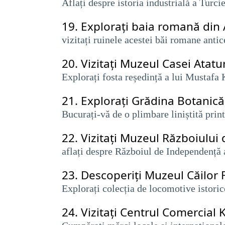
Aflați despre istoria industrială a Turcie
19.
Explorați baia romană din
vizitați ruinele acestei băi romane antic
20.
Vizitați Muzeul Casei Atatu
​​Explorați fosta reședință a lui Mustafa
21.
Explorați Grădina Botanică 
Bucurați-vă de o plimbare liniștită print
22.
Vizitați Muzeul Războiulu
aflați despre Războiul de Independență a
23.
Descoperiți Muzeul Căilor 
Explorați colecția de locomotive istorice
24.
Vizitați Centrul Comercial