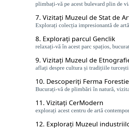
​​plimbați-vă pe acest bulevard plin de v
7.
Vizitați Muzeul de Stat de Ar
Explorați colecția impresionantă de artă 
8.
Explorați parcul Genclik
relaxați-vă în acest parc spațios, bucura
9.
Vizitați Muzeul de Etnografi
aflați despre cultura și tradițiile turceș
10.
Descoperiți Ferma Forestie
​​Bucurați-vă de plimbări în natură, vizi
11.
Vizitați CerModern
explorați acest centru de artă contempor
12.
Explorați Muzeul industriil