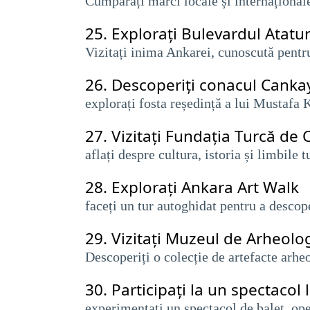
Cumpărați mărci locale și internațional
25.
Explorați Bulevardul Atatur
Vizitați inima Ankarei, cunoscută pentr
26.
Descoperiți conacul Canka
​​explorați fosta reședință a lui Musta
27.
Vizitați Fundația Turcă de
aflați despre cultura, istoria și limbile t
28.
Explorați Ankara Art Walk
faceți un tur autoghidat pentru a descope
29.
Vizitați Muzeul de Arheolog
Descoperiți o colecție de artefacte arhe
30.
Participați la un spectacol
experimentați un spectacol de balet, ope