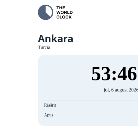
Ankara
Turcia
53
:
47
joi, 6 august 202
Răsărit
Apus