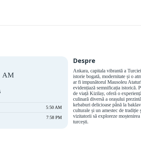
Despre
Ankara, capitala vibrantă a Turci
AM
istorie bogată, modernitate și o a
ar fi impunătorul Mausoleu Ataturk
evidențiază semnificația istorică. 
6
de viață Kizilay, oferă o experienț
culinară diversă a orașului prezint
kebaburi delicioase până la baklava
5:50 AM
culturale și un amestec de tradiție
vizitatorii să exploreze moștenirea 
7:58 PM
turcești.