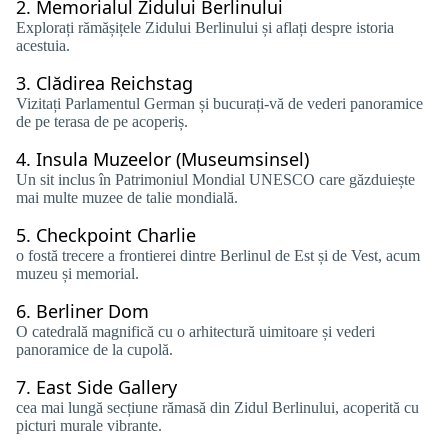
2.
Memorialul Zidului Berlinului
Explorați rămășițele Zidului Berlinului și aflați despre istoria
acestuia.
3.
Clădirea Reichstag
Vizitați Parlamentul German și bucurați-vă de vederi panoramice
de pe terasa de pe acoperiș.
4.
Insula Muzeelor ​​(Museumsinsel)
Un sit inclus în Patrimoniul Mondial UNESCO care găzduiește
mai multe muzee de talie mondială.
5.
Checkpoint Charlie
o fostă trecere a frontierei dintre Berlinul de Est și de Vest, acum
muzeu și memorial.
6.
Berliner Dom
O catedrală magnifică cu o arhitectură uimitoare și vederi
panoramice de la cupolă.
7.
East Side Gallery
cea mai lungă secțiune rămasă din Zidul Berlinului, acoperită cu
picturi murale vibrante.