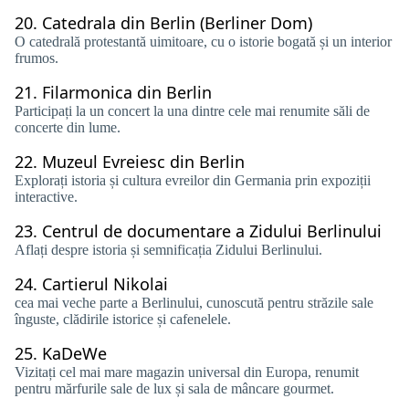
20.
Catedrala din Berlin (Berliner Dom)
O catedrală protestantă uimitoare, cu o istorie bogată și un interior
frumos.
21.
Filarmonica din Berlin
Participați la un concert la una dintre cele mai renumite săli de
concerte din lume.
22.
Muzeul Evreiesc din Berlin
Explorați istoria și cultura evreilor din Germania prin expoziții
interactive.
23.
Centrul de documentare a Zidului Berlinului
Aflați despre istoria și semnificația Zidului Berlinului.
24.
Cartierul Nikolai
cea mai veche parte a Berlinului, cunoscută pentru străzile sale
înguste, clădirile istorice și cafenelele.
25.
KaDeWe
Vizitați cel mai mare magazin universal din Europa, renumit
pentru mărfurile sale de lux și sala de mâncare gourmet.