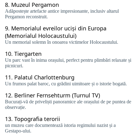
8.
Muzeul Pergamon
Adăpostește artefacte antice impresionante, inclusiv altarul
Pergamon reconstruit.
9.
Memorialul evreilor uciși din Europa
(Memorialul Holocaustului)
Un memorial solemn în onoarea victimelor Holocaustului.
10.
Tiergarten
Un parc vast în inima orașului, perfect pentru plimbări relaxate și
picnicuri.
11.
Palatul Charlottenburg
Un frumos palat baroc, cu grădini uimitoare și o istorie bogată.
12.
Berliner Fernsehturm (Turnul TV)
Bucurați-vă de priveliști panoramice ale orașului de pe puntea de
observație.
13.
Topografia terorii
un muzeu care documentează istoria regimului nazist și a
Gestapo-ului.