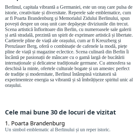
Berlinul, capitala vibrantă a Germaniei, este un oraș care pulsa de
istorie, creativitate și diversitate. Reperele sale emblematice, cum
ar fi Poarta Brandenburg și Memorialul Zidului Berlinului, spun
povești despre un oraș unit care depășește diviziunile din trecut.
Scena artistică înfloritoare din Berlin, cu numeroasele sale galerii
și artă stradală, prezintă un spirit de exprimare artistică și libertate.
Cartierele pline de viață ale orașului, cum ar fi Kreuzberg și
Prenzlauer Berg, oferă o combinație de cafenele la modă, piețe
pline de viață și magazine eclectice. Scena culinară din Berlin îi
încântă pe pasionații de mâncare cu o gamă largă de bucătării
internaționale și delicatese tradiționale germane. Cu atmosfera sa
deschisă la minte, ofertele culturale bogate și un amestec perfect
de tradiție și modernitate, Berlinul întâmpină vizitatorii să
experimenteze energia sa vibrantă și să îmbrățișeze spiritul unic al
orașului.
Cele mai bune 30 de locuri de vizitat
1.
Poarta Brandenburg
Un simbol emblematic al Berlinului și un reper istoric.