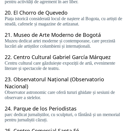
pentru activități de agrement în aer liber.
20.
El Chorro de Quevedo
Piața istorică considerată locul de naștere al Bogota, cu artiști de
stradă, cafenele și magazine de artizanat.
21.
Museo de Arte Moderno de Bogotá
Muzeu dedicat artei moderne și contemporane, care prezintă
lucrări ale artiștilor columbieni și internaționali.
22.
Centro Cultural Gabriel García Márquez
Centru cultural care găzduiește expoziții de artă, evenimente
literare și spectacole de teatru.
23.
Observatorul Național (Observatorio
Nacional)
Observator astronomic care oferă tururi ghidate și sesiuni de
observare a stelelor.
24.
Parque de los Periodistas
parc dedicat jurnaliștilor, cu sculpturi, o fântână și un memorial
pentru jurnaliștii căzuți.
25.
Centro Comercial Santa Fé