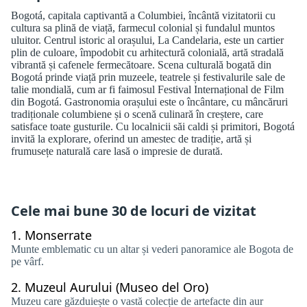
Bogotá, capitala captivantă a Columbiei, încântă vizitatorii cu
cultura sa plină de viață, farmecul colonial și fundalul muntos
uluitor. Centrul istoric al orașului, La Candelaria, este un cartier
plin de culoare, împodobit cu arhitectură colonială, artă stradală
vibrantă și cafenele fermecătoare. Scena culturală bogată din
Bogotá prinde viață prin muzeele, teatrele și festivalurile sale de
talie mondială, cum ar fi faimosul Festival Internațional de Film
din Bogotá. Gastronomia orașului este o încântare, cu mâncăruri
tradiționale columbiene și o scenă culinară în creștere, care
satisface toate gusturile. Cu localnicii săi caldi și primitori, Bogotá
invită la explorare, oferind un amestec de tradiție, artă și
frumusețe naturală care lasă o impresie de durată.
Cele mai bune 30 de locuri de vizitat
1.
Monserrate
Munte emblematic cu un altar și vederi panoramice ale Bogota de
pe vârf.
2.
Muzeul Aurului (Museo del Oro)
Muzeu care găzduiește o vastă colecție de artefacte din aur