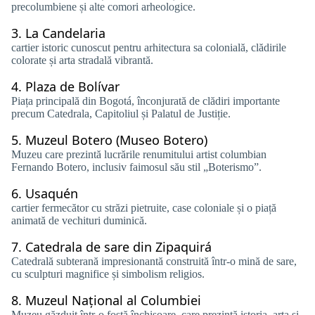
precolumbiene și alte comori arheologice.
3.
La Candelaria
cartier istoric cunoscut pentru arhitectura sa colonială, clădirile
colorate și arta stradală vibrantă.
4.
Plaza de Bolívar
Piața principală din Bogotá, înconjurată de clădiri importante
precum Catedrala, Capitoliul și Palatul de Justiție.
5.
Muzeul Botero (Museo Botero)
Muzeu care prezintă lucrările renumitului artist columbian
Fernando Botero, inclusiv faimosul său stil „Boterismo”.
6.
Usaquén
cartier fermecător cu străzi pietruite, case coloniale și o piață
animată de vechituri duminică.
7.
Catedrala de sare din Zipaquirá
Catedrală subterană impresionantă construită într-o mină de sare,
cu sculpturi magnifice și simbolism religios.
8.
Muzeul Național al Columbiei
Muzeu găzduit într-o fostă închisoare, care prezintă istoria, arta și