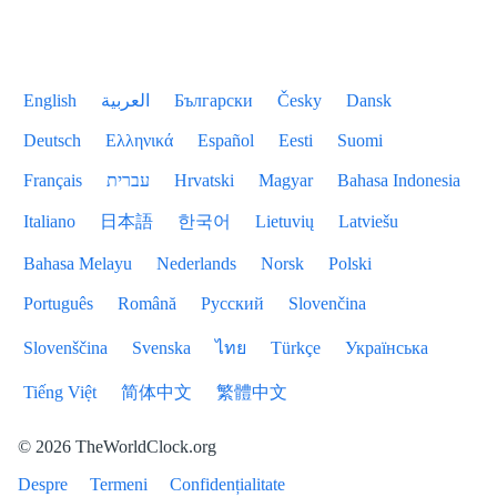
English
العربية
Български
Česky
Dansk
Deutsch
Ελληνικά
Español
Eesti
Suomi
Français
עברית
Hrvatski
Magyar
Bahasa Indonesia
Italiano
日本語
한국어
Lietuvių
Latviešu
Bahasa Melayu
Nederlands
Norsk
Polski
Português
Română
Русский
Slovenčina
Slovenščina
Svenska
ไทย
Türkçe
Українська
Tiếng Việt
简体中文
繁體中文
© 2026 TheWorldClock.org
Despre
Termeni
Confidențialitate