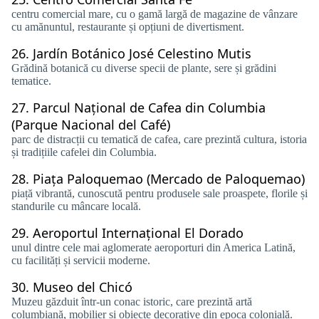
centru comercial mare, cu o gamă largă de magazine de vânzare
cu amănuntul, restaurante și opțiuni de divertisment.
26.
Jardín Botánico José Celestino Mutis
Grădină botanică cu diverse specii de plante, sere și grădini
tematice.
27.
Parcul Național de Cafea din Columbia
(Parque Nacional del Café)
parc de distracții cu tematică de cafea, care prezintă cultura, istoria
și tradițiile cafelei din Columbia.
28.
Piața Paloquemao (Mercado de Paloquemao)
piață vibrantă, cunoscută pentru produsele sale proaspete, florile și
standurile cu mâncare locală.
29.
Aeroportul Internațional El Dorado
unul dintre cele mai aglomerate aeroporturi din America Latină,
cu facilități și servicii moderne.
30.
Museo del Chicó
Muzeu găzduit într-un conac istoric, care prezintă artă
columbiană, mobilier și obiecte decorative din epoca colonială.