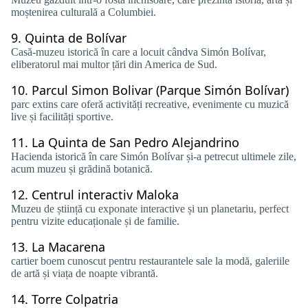
moștenirea culturală a Columbiei.
9.
Quinta de Bolívar
Casă-muzeu istorică în care a locuit cândva Simón Bolívar,
eliberatorul mai multor țări din America de Sud.
10.
Parcul Simon Bolivar (Parque Simón Bolívar)
parc extins care oferă activități recreative, evenimente cu muzică
live și facilități sportive.
11.
La Quinta de San Pedro Alejandrino
Hacienda istorică în care Simón Bolívar și-a petrecut ultimele zile,
acum muzeu și grădină botanică.
12.
Centrul interactiv Maloka
Muzeu de știință cu exponate interactive și un planetariu, perfect
pentru vizite educaționale și de familie.
13.
La Macarena
cartier boem cunoscut pentru restaurantele sale la modă, galeriile
de artă și viața de noapte vibrantă.
14.
Torre Colpatria