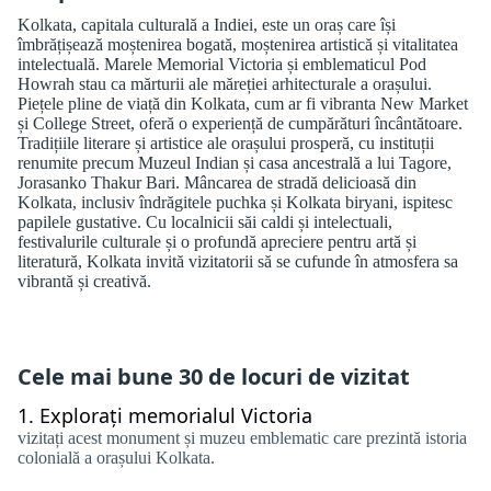
Kolkata, capitala culturală a Indiei, este un oraș care își
îmbrățișează moștenirea bogată, moștenirea artistică și vitalitatea
intelectuală. Marele Memorial Victoria și emblematicul Pod
Howrah stau ca mărturii ale măreției arhitecturale a orașului.
Piețele pline de viață din Kolkata, cum ar fi vibranta New Market
și College Street, oferă o experiență de cumpărături încântătoare.
Tradițiile literare și artistice ale orașului prosperă, cu instituții
renumite precum Muzeul Indian și casa ancestrală a lui Tagore,
Jorasanko Thakur Bari. Mâncarea de stradă delicioasă din
Kolkata, inclusiv îndrăgitele puchka și Kolkata biryani, ispitesc
papilele gustative. Cu localnicii săi caldi și intelectuali,
festivalurile culturale și o profundă apreciere pentru artă și
literatură, Kolkata invită vizitatorii să se cufunde în atmosfera sa
vibrantă și creativă.
Cele mai bune 30 de locuri de vizitat
1.
Explorați memorialul Victoria
vizitați acest monument și muzeu emblematic care prezintă istoria
colonială a orașului Kolkata.