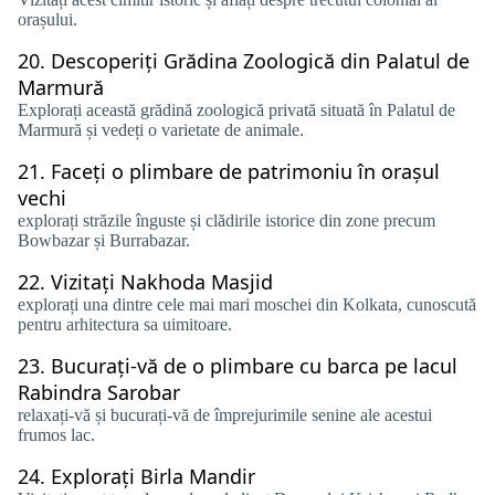
orașului.
20.
Descoperiți Grădina Zoologică din Palatul de
Marmură
Explorați această grădină zoologică privată situată în Palatul de
Marmură și vedeți o varietate de animale.
21.
Faceți o plimbare de patrimoniu în orașul
vechi
explorați străzile înguste și clădirile istorice din zone precum
Bowbazar și Burrabazar.
22.
Vizitați Nakhoda Masjid
explorați una dintre cele mai mari moschei din Kolkata, cunoscută
pentru arhitectura sa uimitoare.
23.
Bucurați-vă de o plimbare cu barca pe lacul
Rabindra Sarobar
relaxați-vă și bucurați-vă de împrejurimile senine ale acestui
frumos lac.
24.
Explorați Birla Mandir