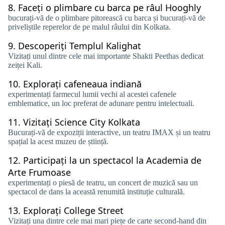
8.
Faceți o plimbare cu barca pe râul Hooghly
bucurați-vă de o plimbare pitorească cu barca și bucurați-vă de
priveliștile reperelor de pe malul râului din Kolkata.
9.
Descoperiți Templul Kalighat
Vizitați unul dintre cele mai importante Shakti Peethas dedicat
zeiței Kali.
10.
Explorați cafeneaua indiană
experimentați farmecul lumii vechi al acestei cafenele
emblematice, un loc preferat de adunare pentru intelectuali.
11.
Vizitați Science City Kolkata
Bucurați-vă de expoziții interactive, un teatru IMAX și un teatru
spațial la acest muzeu de știință.
12.
Participați la un spectacol la Academia de
Arte Frumoase
experimentați o piesă de teatru, un concert de muzică sau un
spectacol de dans la această renumită instituție culturală.
13.
Explorați College Street
Vizitați una dintre cele mai mari piețe de carte second-hand din