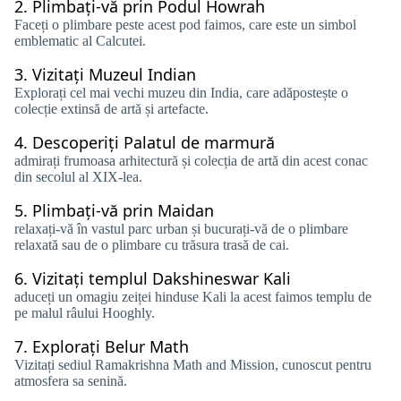
2.
Plimbați-vă prin Podul Howrah
Faceți o plimbare peste acest pod faimos, care este un simbol
emblematic al Calcutei.
3.
Vizitați Muzeul Indian
Explorați cel mai vechi muzeu din India, care adăpostește o
colecție extinsă de artă și artefacte.
4.
Descoperiți Palatul de marmură
admirați frumoasa arhitectură și colecția de artă din acest conac
din secolul al XIX-lea.
5.
Plimbați-vă prin Maidan
relaxați-vă în vastul parc urban și bucurați-vă de o plimbare
relaxată sau de o plimbare cu trăsura trasă de cai.
6.
Vizitați templul Dakshineswar Kali
aduceți un omagiu zeiței hinduse Kali la acest faimos templu de
pe malul râului Hooghly.
7.
Explorați Belur Math
Vizitați sediul Ramakrishna Math and Mission, cunoscut pentru
atmosfera sa senină.