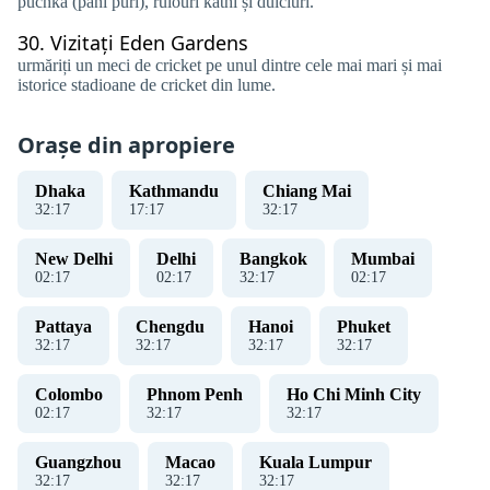
puchka (pani puri), rulouri kathi și dulciuri.
30.
Vizitați Eden Gardens
urmăriți un meci de cricket pe unul dintre cele mai mari și mai
istorice stadioane de cricket din lume.
Orașe din apropiere
Dhaka
Kathmandu
Chiang Mai
32
:
18
17
:
18
32
:
18
New Delhi
Delhi
Bangkok
Mumbai
02
:
18
02
:
18
32
:
18
02
:
18
Pattaya
Chengdu
Hanoi
Phuket
32
:
18
32
:
18
32
:
18
32
:
18
Colombo
Phnom Penh
Ho Chi Minh City
02
:
18
32
:
18
32
:
18
Guangzhou
Macao
Kuala Lumpur
32
:
18
32
:
18
32
:
18