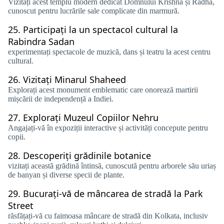
Vizitați acest templu modern dedicat Domnului Krishna și Radha,
cunoscut pentru lucrările sale complicate din marmură.
25.
Participați la un spectacol cultural la
Rabindra Sadan
experimentați spectacole de muzică, dans și teatru la acest centru
cultural.
26.
Vizitați Minarul Shaheed
Explorați acest monument emblematic care onorează martirii
mișcării de independență a Indiei.
27.
Explorați Muzeul Copiilor Nehru
Angajați-vă în expoziții interactive și activități concepute pentru
copii.
28.
Descoperiți grădinile botanice
vizitați această grădină întinsă, cunoscută pentru arborele său uriaș
de banyan și diverse specii de plante.
29.
Bucurați-vă de mâncarea de stradă la Park
Street
răsfățați-vă cu faimoasa mâncare de stradă din Kolkata, inclusiv