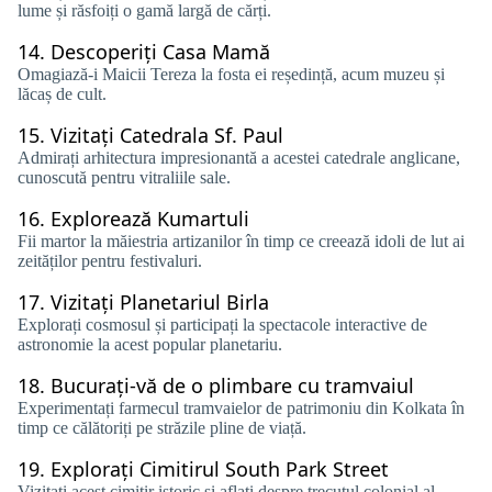
lume și răsfoiți o gamă largă de cărți.
14.
Descoperiți Casa Mamă
Omagiază-i Maicii Tereza la fosta ei reședință, acum muzeu și
lăcaș de cult.
15.
Vizitați Catedrala Sf. Paul
Admirați arhitectura impresionantă a acestei catedrale anglicane,
cunoscută pentru vitraliile sale.
16.
Explorează Kumartuli
Fii martor la măiestria artizanilor în timp ce creează idoli de lut ai
zeităților pentru festivaluri.
17.
Vizitați Planetariul Birla
Explorați cosmosul și participați la spectacole interactive de
astronomie la acest popular planetariu.
18.
Bucurați-vă de o plimbare cu tramvaiul
Experimentați farmecul tramvaielor de patrimoniu din Kolkata în
timp ce călătoriți pe străzile pline de viață.
19.
Explorați Cimitirul South Park Street
Vizitați acest cimitir istoric și aflați despre trecutul colonial al