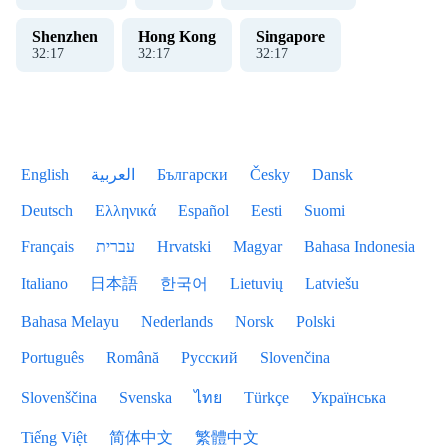
Shenzhen
Hong Kong
Singapore
32
:
18
32
:
18
32
:
18
English
العربية
Български
Česky
Dansk
Deutsch
Ελληνικά
Español
Eesti
Suomi
Français
עברית
Hrvatski
Magyar
Bahasa Indonesia
Italiano
日本語
한국어
Lietuvių
Latviešu
Bahasa Melayu
Nederlands
Norsk
Polski
Português
Română
Русский
Slovenčina
Slovenščina
Svenska
ไทย
Türkçe
Українська
Tiếng Việt
简体中文
繁體中文