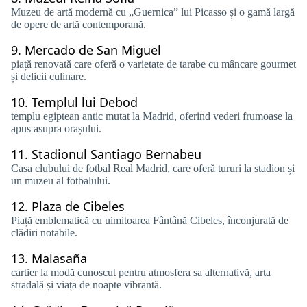
Muzeu de artă modernă cu „Guernica” lui Picasso și o gamă largă
de opere de artă contemporană.
9.
Mercado de San Miguel
piață renovată care oferă o varietate de tarabe cu mâncare gourmet
și delicii culinare.
10.
Templul lui Debod
templu egiptean antic mutat la Madrid, oferind vederi frumoase la
apus asupra orașului.
11.
Stadionul Santiago Bernabeu
Casa clubului de fotbal Real Madrid, care oferă tururi la stadion și
un muzeu al fotbalului.
12.
Plaza de Cibeles
Piață emblematică cu uimitoarea Fântână Cibeles, înconjurată de
clădiri notabile.
13.
Malasaña
cartier la modă cunoscut pentru atmosfera sa alternativă, arta
stradală și viața de noapte vibrantă.