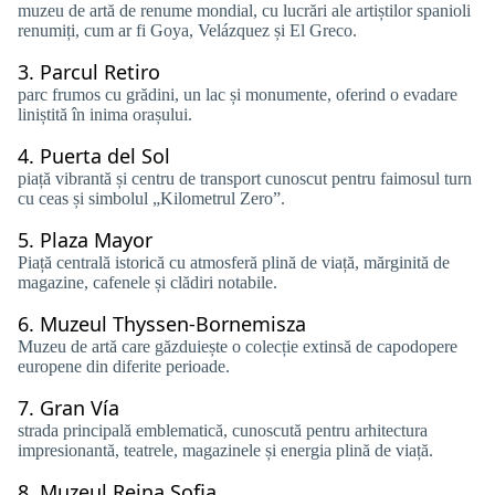
muzeu de artă de renume mondial, cu lucrări ale artiștilor spanioli
renumiți, cum ar fi Goya, Velázquez și El Greco.
3.
Parcul Retiro
parc frumos cu grădini, un lac și monumente, oferind o evadare
liniștită în inima orașului.
4.
Puerta del Sol
piață vibrantă și centru de transport cunoscut pentru faimosul turn
cu ceas și simbolul „Kilometrul Zero”.
5.
Plaza Mayor
Piață centrală istorică cu atmosferă plină de viață, mărginită de
magazine, cafenele și clădiri notabile.
6.
Muzeul Thyssen-Bornemisza
Muzeu de artă care găzduiește o colecție extinsă de capodopere
europene din diferite perioade.
7.
Gran Vía
strada principală emblematică, cunoscută pentru arhitectura
impresionantă, teatrele, magazinele și energia plină de viață.
8.
Muzeul Reina Sofia