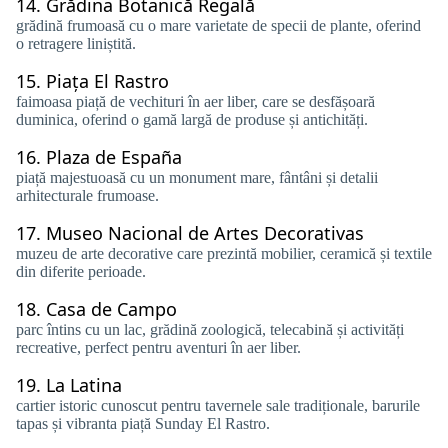
14.
Grădina Botanică Regală
grădină frumoasă cu o mare varietate de specii de plante, oferind
o retragere liniștită.
15.
Piața El Rastro
faimoasa piață de vechituri în aer liber, care se desfășoară
duminica, oferind o gamă largă de produse și antichități.
16.
Plaza de España
piață majestuoasă cu un monument mare, fântâni și detalii
arhitecturale frumoase.
17.
Museo Nacional de Artes Decorativas
muzeu de arte decorative care prezintă mobilier, ceramică și textile
din diferite perioade.
18.
Casa de Campo
parc întins cu un lac, grădină zoologică, telecabină și activități
recreative, perfect pentru aventuri în aer liber.
19.
La Latina
cartier istoric cunoscut pentru tavernele sale tradiționale, barurile
tapas și vibranta piață Sunday El Rastro.