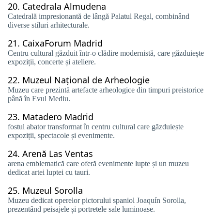
20.
Catedrala Almudena
Catedrală impresionantă de lângă Palatul Regal, combinând
diverse stiluri arhitecturale.
21.
CaixaForum Madrid
Centru cultural găzduit într-o clădire modernistă, care găzduiește
expoziții, concerte și ateliere.
22.
Muzeul Național de Arheologie
Muzeu care prezintă artefacte arheologice din timpuri preistorice
până în Evul Mediu.
23.
Matadero Madrid
fostul abator transformat în centru cultural care găzduiește
expoziții, spectacole și evenimente.
24.
Arenă Las Ventas
arena emblematică care oferă evenimente lupte și un muzeu
dedicat artei luptei cu tauri.
25.
Muzeul Sorolla
Muzeu dedicat operelor pictorului spaniol Joaquín Sorolla,
prezentând peisajele și portretele sale luminoase.