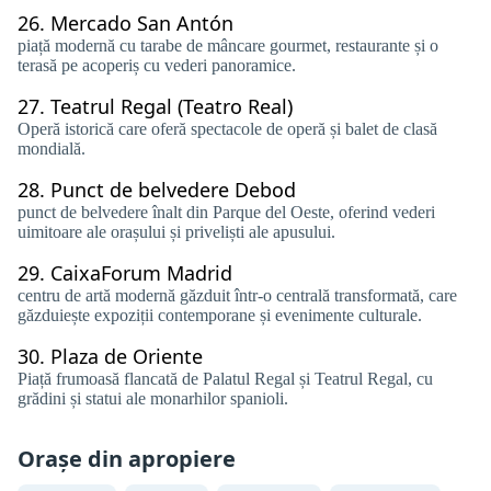
26.
Mercado San Antón
piață modernă cu tarabe de mâncare gourmet, restaurante și o
terasă pe acoperiș cu vederi panoramice.
27.
Teatrul Regal (Teatro Real)
Operă istorică care oferă spectacole de operă și balet de clasă
mondială.
28.
Punct de belvedere Debod
punct de belvedere înalt din Parque del Oeste, oferind vederi
uimitoare ale orașului și priveliști ale apusului.
29.
CaixaForum Madrid
centru de artă modernă găzduit într-o centrală transformată, care
găzduiește expoziții contemporane și evenimente culturale.
30.
Plaza de Oriente
Piață frumoasă flancată de Palatul Regal și Teatrul Regal, cu
grădini și statui ale monarhilor spanioli.
Orașe din apropiere