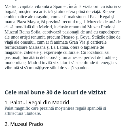
Madrid, capitala vibrantă a Spaniei, încântă vizitatorii cu istoria sa
bogată, moștenirea artistică și atmosfera plină de viață. Repere
emblematice ale orașului, cum ar fi maiestuosul Palat Regal și
marea Plaza Mayor, își prezintă trecutul regal. Muzeele de artă de
clasă mondială din Madrid, inclusiv renumitul Muzeu Prado și
Muzeul Reina Sofia, captivează pasionații de artă cu capodopere
ale unor artiști renumiți precum Picasso și Goya. Străzile pline de
viață ale orașului, cum ar fi animata Gran Via și cartierele
fermecătoare Malasaña și La Latina, oferă o tapiserie de
magazine, cafenele și experiențe culturale. Cu localnicii săi
pasionați, bucătăria delicioasă și un amestec perfect de tradiție și
modernitate, Madrid invită vizitatorii să se cufunde în energia sa
vibrantă și să îmbrățișeze stilul de viață spaniol.
Cele mai bune 30 de locuri de vizitat
1.
Palatul Regal din Madrid
Palat magnific care prezintă moștenirea regală spaniolă și
arhitectura uluitoare.
2.
Muzeul Prado