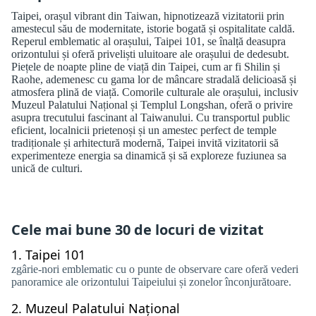
Taipei, orașul vibrant din Taiwan, hipnotizează vizitatorii prin
amestecul său de modernitate, istorie bogată și ospitalitate caldă.
Reperul emblematic al orașului, Taipei 101, se înalță deasupra
orizontului și oferă priveliști uluitoare ale orașului de dedesubt.
Piețele de noapte pline de viață din Taipei, cum ar fi Shilin și
Raohe, ademenesc cu gama lor de mâncare stradală delicioasă și
atmosfera plină de viață. Comorile culturale ale orașului, inclusiv
Muzeul Palatului Național și Templul Longshan, oferă o privire
asupra trecutului fascinant al Taiwanului. Cu transportul public
eficient, localnicii prietenoși și un amestec perfect de temple
tradiționale și arhitectură modernă, Taipei invită vizitatorii să
experimenteze energia sa dinamică și să exploreze fuziunea sa
unică de culturi.
Cele mai bune 30 de locuri de vizitat
1.
Taipei 101
zgârie-nori emblematic cu o punte de observare care oferă vederi
panoramice ale orizontului Taipeiului și zonelor înconjurătoare.
2.
Muzeul Palatului Național