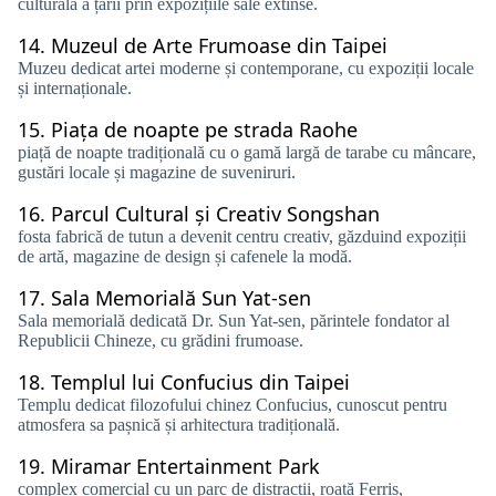
culturală a țării prin expozițiile sale extinse.
14.
Muzeul de Arte Frumoase din Taipei
Muzeu dedicat artei moderne și contemporane, cu expoziții locale
și internaționale.
15.
Piața de noapte pe strada Raohe
piață de noapte tradițională cu o gamă largă de tarabe cu mâncare,
gustări locale și magazine de suveniruri.
16.
Parcul Cultural și Creativ Songshan
fosta fabrică de tutun a devenit centru creativ, găzduind expoziții
de artă, magazine de design și cafenele la modă.
17.
Sala Memorială Sun Yat-sen
Sala memorială dedicată Dr. Sun Yat-sen, părintele fondator al
Republicii Chineze, cu grădini frumoase.
18.
Templul lui Confucius din Taipei
Templu dedicat filozofului chinez Confucius, cunoscut pentru
atmosfera sa pașnică și arhitectura tradițională.
19.
Miramar Entertainment Park
complex comercial cu un parc de distracții, roată Ferris,