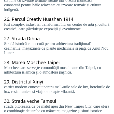
stațiune cu izvoare termale situate într-o zonă muntoasă,
cunoscută pentru băile relaxante cu izvoare termale și cultura
indigenă.
26.
Parcul Creativ Huashan 1914
fost complex industrial transformat într-un centru de artă și cultură
creativă, care găzduiește expoziții și evenimente.
27.
Strada Dihua
Stradă istorică cunoscută pentru arhitectura tradițională,
ceainăriile, magazinele de plante medicinale și piața de Anul Nou
Lunar.
28.
Marea Moschee Taipei
Moschee care servește comunității musulmane din Taipei, cu
arhitectură islamică și o atmosferă pașnică.
29.
Districtul Xinyi
cartier modern cunoscut pentru mall-urile sale de lux, hotelurile de
lux, restaurantele și viața de noapte vibrantă.
30.
Strada veche Tamsui
stradă pitorească de pe malul apei din New Taipei City, care oferă
o combinație de tarabe cu mâncare, magazine și situri istorice.