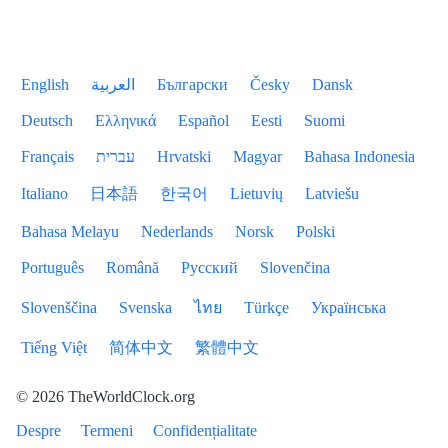
English
العربية
Български
Česky
Dansk
Deutsch
Ελληνικά
Español
Eesti
Suomi
Français
עברית
Hrvatski
Magyar
Bahasa Indonesia
Italiano
日本語
한국어
Lietuvių
Latviešu
Bahasa Melayu
Nederlands
Norsk
Polski
Português
Română
Русский
Slovenčina
Slovenščina
Svenska
ไทย
Türkçe
Українська
Tiếng Việt
简体中文
繁體中文
© 2026 TheWorldClock.org
Despre
Termeni
Confidențialitate