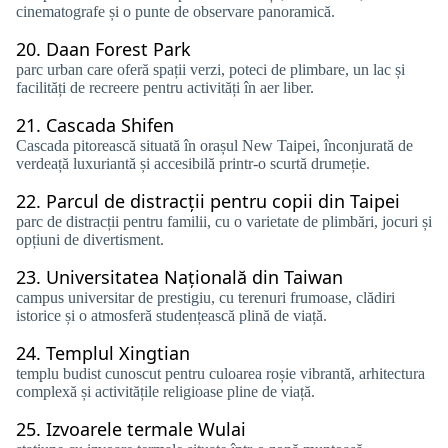
cinematografe și o punte de observare panoramică.
20.
Daan Forest Park
parc urban care oferă spații verzi, poteci de plimbare, un lac și
facilități de recreere pentru activități în aer liber.
21.
Cascada Shifen
Cascada pitorească situată în orașul New Taipei, înconjurată de
verdeață luxuriantă și accesibilă printr-o scurtă drumeție.
22.
Parcul de distracții pentru copii din Taipei
parc de distracții pentru familii, cu o varietate de plimbări, jocuri și
opțiuni de divertisment.
23.
Universitatea Națională din Taiwan
campus universitar de prestigiu, cu terenuri frumoase, clădiri
istorice și o atmosferă studențească plină de viață.
24.
Templul Xingtian
templu budist cunoscut pentru culoarea roșie vibrantă, arhitectura
complexă și activitățile religioase pline de viață.
25.
Izvoarele termale Wulai