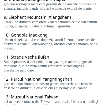
grădina zoologică mare care găzduiește o varietate de specii de
animale, inclusiv panda, și oferă o colecție extinsă de plante.
9.
Elephant Mountain (Xiangshan)
Traseu de drumeții care oferă vederi panoramice ale orizontului
Taipei, în special uluitoare în timpul apusului.
10.
Gondola Maokong
sistem de telecabină care duce vizitatorii în zona pitorească de
cultivare a ceaiului din Maokong, oferind vederi panoramice ale
orașului.
11.
Strada Veche Jiufen
Stradă pitorească mărginită de magazine, ceainărie și gustări
tradiționale, cunoscută pentru atmosfera sa nostalgică și
priveliștile uimitoare.
12.
Parcul Național Yangmingshan
parc național frumos, cunoscut pentru izvoarele sale termale,
traseele de drumeții, florile de cireș și peisajele vulcanice.
13.
Muzeul Național Taiwan
cel mai vechi muzeu din Taiwan, care prezintă istoria naturală și