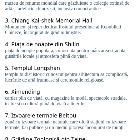
muzeu de renume mondial care găzduiește o colecție extinsă de
artă și artefacte chinezești, inclusiv comori antice.
3.
Chiang Kai-shek Memorial Hall
Monument și reper dedicat fostului președinte al Republicii
Chineze, înconjurat de grădini liniștite.
4.
Piața de noapte din Shilin
piață de noapte populară, cunoscută pentru mâncarea stradală,
gustările locale și atmosfera plină de viață.
5.
Templul Longshan
templu budist istoric cunoscut pentru arhitectura sa complicată,
lucrările de artă frumoase și ceremoniile religioase.
6.
Ximending
cartier plin de viață, cu magazine la modă, spectacole stradale,
teatre și o cultură plină de viață a tinerilor.
7.
Izvoarele termale Beitou
zonă cu izvoare termale naturale care oferă stațiuni cu izvoare
termale, băi publice și un mediu pitoresc înconjurat de munți.
8.
Grădina Zoologică din Taipei