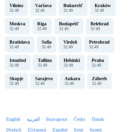
Vilnius
Varšava
Bukurešť
Kraków
32
:
49
32
:
49
32
:
49
32
:
49
Moskva
Riga
Budapešť
Belehrad
32
:
49
32
:
49
32
:
49
32
:
49
Bratislava
Sofia
Viedeň
Petrohrad
32
:
49
32
:
49
32
:
49
32
:
49
Istanbul
Tallinn
Helsinki
Praha
32
:
49
32
:
49
32
:
49
32
:
49
Skopje
Sarajevo
Ankara
Záhreb
32
:
49
32
:
49
32
:
49
32
:
49
English
العربية
Български
Česky
Dansk
Deutsch
Ελληνικά
Español
Eesti
Suomi