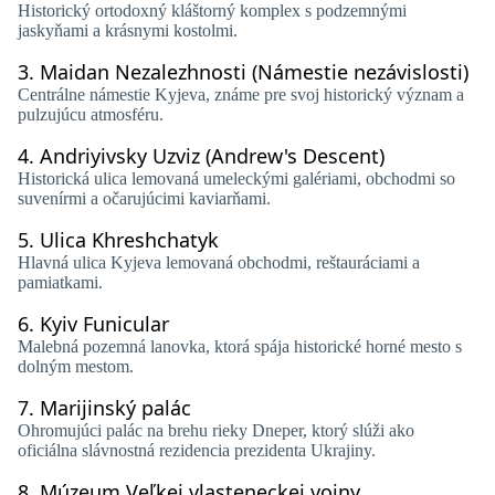
Historický ortodoxný kláštorný komplex s podzemnými
jaskyňami a krásnymi kostolmi.
3.
Maidan Nezalezhnosti (Námestie nezávislosti)
Centrálne námestie Kyjeva, známe pre svoj historický význam a
pulzujúcu atmosféru.
4.
Andriyivsky Uzviz (Andrew's Descent)
Historická ulica lemovaná umeleckými galériami, obchodmi so
suvenírmi a očarujúcimi kaviarňami.
5.
Ulica Khreshchatyk
Hlavná ulica Kyjeva lemovaná obchodmi, reštauráciami a
pamiatkami.
6.
Kyiv Funicular
Malebná pozemná lanovka, ktorá spája historické horné mesto s
dolným mestom.
7.
Marijinský palác
Ohromujúci palác na brehu rieky Dneper, ktorý slúži ako
oficiálna slávnostná rezidencia prezidenta Ukrajiny.
8.
Múzeum Veľkej vlasteneckej vojny