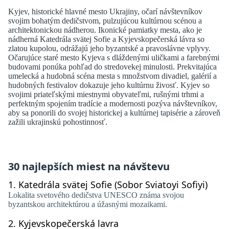
Kyjev, historické hlavné mesto Ukrajiny, očarí návštevníkov
svojim bohatým dedičstvom, pulzujúcou kultúrnou scénou a
architektonickou nádherou. Ikonické pamiatky mesta, ako je
nádherná Katedrála svätej Sofie a Kyjevskopečerská lávra so
zlatou kupolou, odrážajú jeho byzantské a pravoslávne vplyvy.
Očarujúce staré mesto Kyjeva s dláždenými uličkami a farebnými
budovami ponúka pohľad do stredovekej minulosti. Prekvitajúca
umelecká a hudobná scéna mesta s množstvom divadiel, galérií a
hudobných festivalov dokazuje jeho kultúrnu živosť. Kyjev so
svojimi priateľskými miestnymi obyvateľmi, rušnými trhmi a
perfektným spojením tradície a modernosti pozýva návštevníkov,
aby sa ponorili do svojej historickej a kultúrnej tapisérie a zároveň
zažili ukrajinskú pohostinnosť.
30 najlepších miest na návštevu
1.
Katedrála svätej Sofie (Sobor Sviatoyi Sofiyi)
Lokalita svetového dedičstva UNESCO známa svojou
byzantskou architektúrou a úžasnými mozaikami.
2.
Kyjevskopečerská lavra