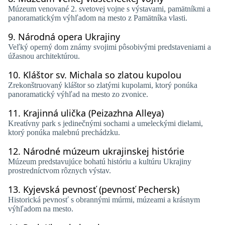
Múzeum venované 2. svetovej vojne s výstavami, pamätníkmi a
panoramatickým výhľadom na mesto z Pamätníka vlasti.
9.
Národná opera Ukrajiny
Veľký operný dom známy svojimi pôsobivými predstaveniami a
úžasnou architektúrou.
10.
Kláštor sv. Michala so zlatou kupolou
Zrekonštruovaný kláštor so zlatými kupolami, ktorý ponúka
panoramatický výhľad na mesto zo zvonice.
11.
Krajinná ulička (Peizazhna Alleya)
Kreatívny park s jedinečnými sochami a umeleckými dielami,
ktorý ponúka malebnú prechádzku.
12.
Národné múzeum ukrajinskej histórie
Múzeum predstavujúce bohatú históriu a kultúru Ukrajiny
prostredníctvom rôznych výstav.
13.
Kyjevská pevnosť (pevnosť Pechersk)
Historická pevnosť s obrannými múrmi, múzeami a krásnym
výhľadom na mesto.