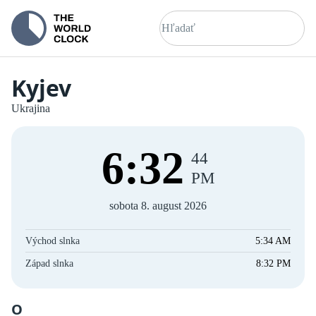
Kyjev
Ukrajina
6
:
32
44
PM
sobota 8. august 2026
Východ slnka
5:34 AM
Západ slnka
8:32 PM
O