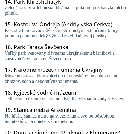
14.
Park Khreshchatyk
Zelená oáza v srdci mesta, ideálna na pokojnú prechádzku alebo
piknik.
15.
Kostol sv. Ondreja (Andriyivska Cerkva)
Kostol v barokovom štýle s modro-bielym exteriérom, ktorý
ponúka panoramatický výhľad z vyhliadkovej plošiny.
16.
Park Tarasa Ševčenka
Veľký park venovaný slávnemu ukrajinskému básnikovi a
spisovateľovi Tarasovi Ševčenkovi.
17.
Národné múzeum umenia Ukrajiny
Múzeum s rozsiahlou zbierkou ukrajinského umenia vrátane
obrazov, sôch a dekoratívneho umenia.
18.
Kyjevské vodné múzeum
Jedinečné múzeum venované histórii a významu vody v Kyjeve.
19.
Stanica metra Arsenalna
Najhlbšia stanica metra na svete, známa svojou pôsobivou
architektúrou a umeleckými dielami.
20.
Dom s chimérami (Budynok z Khimeramy)