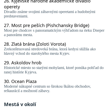
26.
Kyjevské národné akademické divadlo
operety
Divadlo známe svojimi zábavnými operetami a hudobnými
predstaveniami.
27.
Most pre peších (Pishchansky Bridge)
Most pre chodcov s panoramatickým výhľadom na rieku Dneper
a panorámu mesta.
28.
Zlatá brána (Zoloti Vorota)
Zrekonštruovaná stredoveká brána, ktorá kedysi slúžila ako
hlavný vchod do starobylého mesta Kyjev.
29.
Askoldov hrob
Historické miesto so starými mohylami, ktoré ponúka pohľad do
ranej histórie Kyjeva.
30.
Ocean Plaza
Moderné nákupné centrum so širokou škálou obchodov,
reštaurácií a možností zábavy.
Mestá v okolí