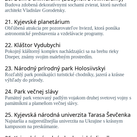
Budova zdobená dekoratívnymi sochami zvierat, ktorú navrhol
architekt Vladislav Gorodetsky.
21.
Kyjevské planetárium
Obľúbená atrakcia pre pozorovateľov hviezd, ktorá ponúka
astronomické predstavenia a vzdelávacie programy.
22.
Kláštor Vydubychi
Pokojný kláštorný komplex nachádzajúci sa na brehu rieky
Dneper, známy svojim malebným prostredím.
23.
Národný prírodný park Holosiivskyi
Rozľahlý park ponúkajúci turistické chodníky, jazerá a krásne
výhľady do prírody.
24.
Park večnej slávy
Pamätný park venovaný padlým vojakom druhej svetovej vojny s
pamätníkmi a plameňom večnej slávy.
25.
Kyjevská národná univerzita Tarasa Ševčenka
Najstaršia a najprestížnejšia univerzita na Ukrajine s krásnym
kampusom na preskúmanie.