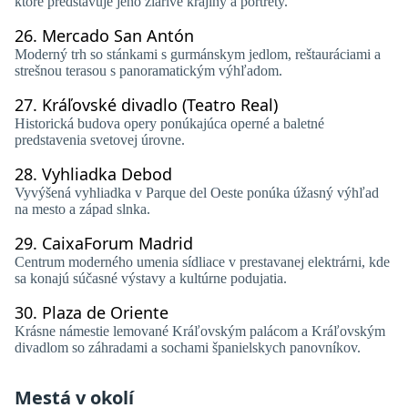
ktoré predstavuje jeho žiarivé krajiny a portréty.
26.
Mercado San Antón
Moderný trh so stánkami s gurmánskym jedlom, reštauráciami a
strešnou terasou s panoramatickým výhľadom.
27.
Kráľovské divadlo (Teatro Real)
Historická budova opery ponúkajúca operné a baletné
predstavenia svetovej úrovne.
28.
Vyhliadka Debod
Vyvýšená vyhliadka v Parque del Oeste ponúka úžasný výhľad
na mesto a západ slnka.
29.
CaixaForum Madrid
Centrum moderného umenia sídliace v prestavanej elektrárni, kde
sa konajú súčasné výstavy a kultúrne podujatia.
30.
Plaza de Oriente
Krásne námestie lemované Kráľovským palácom a Kráľovským
divadlom so záhradami a sochami španielskych panovníkov.
Mestá v okolí