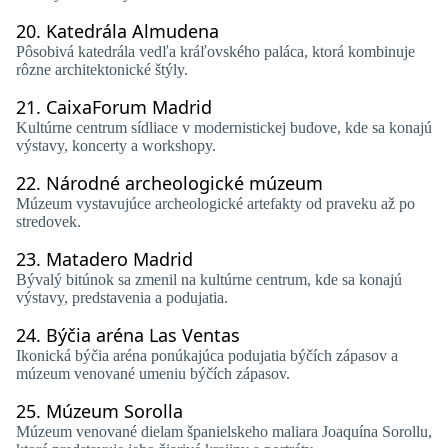
20.
Katedrála Almudena
Pôsobivá katedrála vedľa kráľovského paláca, ktorá kombinuje
rôzne architektonické štýly.
21.
CaixaForum Madrid
Kultúrne centrum sídliace v modernistickej budove, kde sa konajú
výstavy, koncerty a workshopy.
22.
Národné archeologické múzeum
Múzeum vystavujúce archeologické artefakty od praveku až po
stredovek.
23.
Matadero Madrid
Bývalý bitúnok sa zmenil na kultúrne centrum, kde sa konajú
výstavy, predstavenia a podujatia.
24.
Býčia aréna Las Ventas
Ikonická býčia aréna ponúkajúca podujatia býčích zápasov a
múzeum venované umeniu býčích zápasov.
25.
Múzeum Sorolla
Múzeum venované dielam španielskeho maliara Joaquína Sorollu,