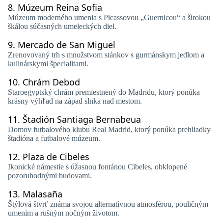
8.
Múzeum Reina Sofia
Múzeum moderného umenia s Picassovou „Guernicou“ a širokou
škálou súčasných umeleckých diel.
9.
Mercado de San Miguel
Zrenovovaný trh s množstvom stánkov s gurmánskym jedlom a
kulinárskymi špecialitami.
10.
Chrám Debod
Staroegyptský chrám premiestnený do Madridu, ktorý ponúka
krásny výhľad na západ slnka nad mestom.
11.
Štadión Santiaga Bernabeua
Domov futbalového klubu Real Madrid, ktorý ponúka prehliadky
štadióna a futbalové múzeum.
12.
Plaza de Cibeles
Ikonické námestie s úžasnou fontánou Cibeles, obklopené
pozoruhodnými budovami.
13.
Malasaña
Štýlová štvrť známa svojou alternatívnou atmosférou, pouličným
umením a rušným nočným životom.