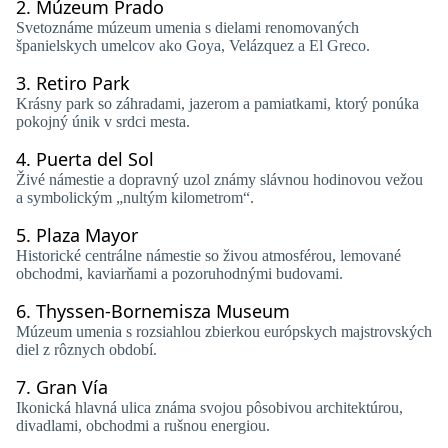
2.
Múzeum Prado
Svetoznáme múzeum umenia s dielami renomovaných
španielskych umelcov ako Goya, Velázquez a El Greco.
3.
Retiro Park
Krásny park so záhradami, jazerom a pamiatkami, ktorý ponúka
pokojný únik v srdci mesta.
4.
Puerta del Sol
Živé námestie a dopravný uzol známy slávnou hodinovou vežou
a symbolickým „nultým kilometrom“.
5.
Plaza Mayor
Historické centrálne námestie so živou atmosférou, lemované
obchodmi, kaviarňami a pozoruhodnými budovami.
6.
Thyssen-Bornemisza Museum
Múzeum umenia s rozsiahlou zbierkou európskych majstrovských
diel z rôznych období.
7.
Gran Vía
Ikonická hlavná ulica známa svojou pôsobivou architektúrou,
divadlami, obchodmi a rušnou energiou.