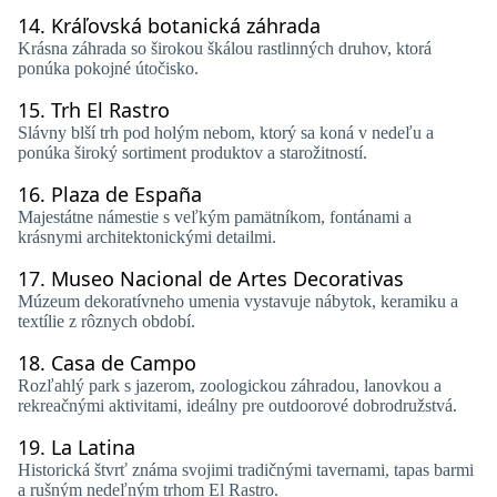
14.
Kráľovská botanická záhrada
Krásna záhrada so širokou škálou rastlinných druhov, ktorá
ponúka pokojné útočisko.
15.
Trh El Rastro
Slávny blší trh pod holým nebom, ktorý sa koná v nedeľu a
ponúka široký sortiment produktov a starožitností.
16.
Plaza de España
Majestátne námestie s veľkým pamätníkom, fontánami a
krásnymi architektonickými detailmi.
17.
Museo Nacional de Artes Decorativas
Múzeum dekoratívneho umenia vystavuje nábytok, keramiku a
textílie z rôznych období.
18.
Casa de Campo
Rozľahlý park s jazerom, zoologickou záhradou, lanovkou a
rekreačnými aktivitami, ideálny pre outdoorové dobrodružstvá.
19.
La Latina
Historická štvrť známa svojimi tradičnými tavernami, tapas barmi
a rušným nedeľným trhom El Rastro.