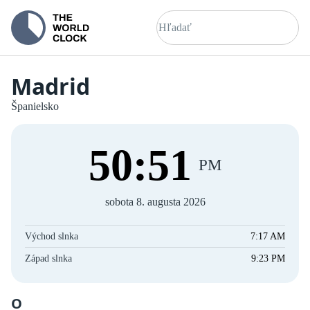
Madrid
Španielsko
50
:
51
PM
sobota 8. augusta 2026
Východ slnka
7:17 AM
Západ slnka
9:23 PM
O