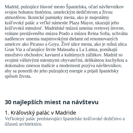
Madrid, pulzujúce hlavné mesto Španielska, očarí návštevníkov
svojou bohatou históriou, umeleckým dedičstvom a živou
atmosférou. Ikonické pamiatky mesta, ako je majestátny
kráľovský palác a veľké námestie Plaza Mayor, ukazujú jeho
kráľovskú minulosť. Madridské múzeá umenia svetovej úrovne,
vrátane presláveného múzea Prado a múzea Reina Sofia, uchvátia
nadšencov umenia majstrovskými dielami od renomovaných
umelcov ako Picasso a Goya. Živé ulice mesta, ako je rušná ulica
Gran Via a očarujúce štvrte Malasaña a La Latina, ponúkajú
množstvo obchodov, kaviarní a kultúrnych zážitkov. Madrid so
svojimi vášnivými miestnymi obyvateľmi, delikátnou kuchyňou a
dokonalou zmesou tradície a modernosti pozýva návštevníkov,
aby sa ponorili do jeho pulzujúcej energie a prijali španielsky
spôsob života.
30 najlepších miest na návštevu
1.
Kráľovský palác v Madride
Veľkolepý palác predstavujúci španielske kráľovské dedičstvo a
úžasnú architektúru.