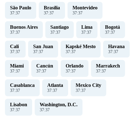
São Paulo
Brasília
Montevideo
37
:
37
37
:
37
37
:
37
Buenos Aires
Santiago
Lima
Bogotá
37
:
37
37
:
37
37
:
37
37
:
37
Cali
San Juan
Kapské Mesto
Havana
37
:
37
37
:
37
37
:
37
37
:
37
Miami
Cancún
Orlando
Marrakech
37
:
37
37
:
37
37
:
37
37
:
37
Casablanca
Atlanta
Mexico City
37
:
37
37
:
37
37
:
37
Lisabon
Washington, D.C.
37
:
37
37
:
37