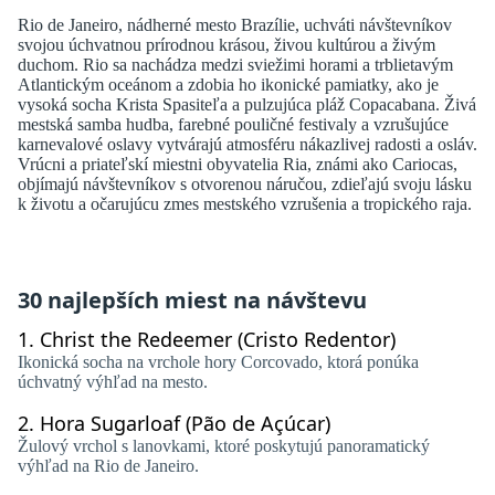
Rio de Janeiro, nádherné mesto Brazílie, uchváti návštevníkov
svojou úchvatnou prírodnou krásou, živou kultúrou a živým
duchom. Rio sa nachádza medzi sviežimi horami a trblietavým
Atlantickým oceánom a zdobia ho ikonické pamiatky, ako je
vysoká socha Krista Spasiteľa a pulzujúca pláž Copacabana. Živá
mestská samba hudba, farebné pouličné festivaly a vzrušujúce
karnevalové oslavy vytvárajú atmosféru nákazlivej radosti a osláv.
Vrúcni a priateľskí miestni obyvatelia Ria, známi ako Cariocas,
objímajú návštevníkov s otvorenou náručou, zdieľajú svoju lásku
k životu a očarujúcu zmes mestského vzrušenia a tropického raja.
30 najlepších miest na návštevu
1.
Christ the Redeemer (Cristo Redentor)
Ikonická socha na vrchole hory Corcovado, ktorá ponúka
úchvatný výhľad na mesto.
2.
Hora Sugarloaf (Pão de Açúcar)
Žulový vrchol s lanovkami, ktoré poskytujú panoramatický
výhľad na Rio de Janeiro.