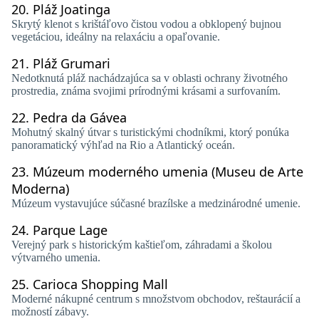
20.
Pláž Joatinga
Skrytý klenot s krištáľovo čistou vodou a obklopený bujnou
vegetáciou, ideálny na relaxáciu a opaľovanie.
21.
Pláž Grumari
Nedotknutá pláž nachádzajúca sa v oblasti ochrany životného
prostredia, známa svojimi prírodnými krásami a surfovaním.
22.
Pedra da Gávea
Mohutný skalný útvar s turistickými chodníkmi, ktorý ponúka
panoramatický výhľad na Rio a Atlantický oceán.
23.
Múzeum moderného umenia (Museu de Arte
Moderna)
Múzeum vystavujúce súčasné brazílske a medzinárodné umenie.
24.
Parque Lage
Verejný park s historickým kaštieľom, záhradami a školou
výtvarného umenia.
25.
Carioca Shopping Mall
Moderné nákupné centrum s množstvom obchodov, reštaurácií a
možností zábavy.