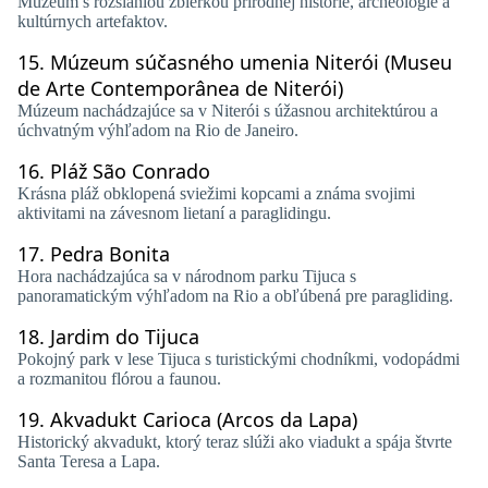
Múzeum s rozsiahlou zbierkou prírodnej histórie, archeológie a
kultúrnych artefaktov.
15.
Múzeum súčasného umenia Niterói (Museu
de Arte Contemporânea de Niterói)
Múzeum nachádzajúce sa v Niterói s úžasnou architektúrou a
úchvatným výhľadom na Rio de Janeiro.
16.
Pláž São Conrado
Krásna pláž obklopená sviežimi kopcami a známa svojimi
aktivitami na závesnom lietaní a paraglidingu.
17.
Pedra Bonita
Hora nachádzajúca sa v národnom parku Tijuca s
panoramatickým výhľadom na Rio a obľúbená pre paragliding.
18.
Jardim do Tijuca
Pokojný park v lese Tijuca s turistickými chodníkmi, vodopádmi
a rozmanitou flórou a faunou.
19.
Akvadukt Carioca (Arcos da Lapa)
Historický akvadukt, ktorý teraz slúži ako viadukt a spája štvrte
Santa Teresa a Lapa.