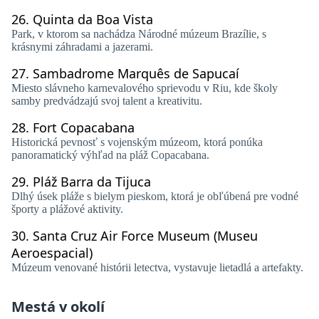
26.
Quinta da Boa Vista
Park, v ktorom sa nachádza Národné múzeum Brazílie, s
krásnymi záhradami a jazerami.
27.
Sambadrome Marquês de Sapucaí
Miesto slávneho karnevalového sprievodu v Riu, kde školy
samby predvádzajú svoj talent a kreativitu.
28.
Fort Copacabana
Historická pevnosť s vojenským múzeom, ktorá ponúka
panoramatický výhľad na pláž Copacabana.
29.
Pláž Barra da Tijuca
Dlhý úsek pláže s bielym pieskom, ktorá je obľúbená pre vodné
športy a plážové aktivity.
30.
Santa Cruz Air Force Museum (Museu
Aeroespacial)
Múzeum venované histórii letectva, vystavuje lietadlá a artefakty.
Mestá v okolí