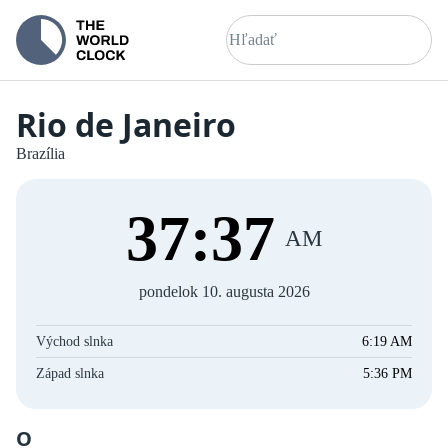
Rio de Janeiro
Brazília
37
:
37
AM
pondelok 10. augusta 2026
Východ slnka
6:19 AM
Západ slnka
5:36 PM
O