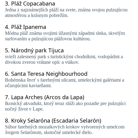
3.
Pláž Copacabana
Jedna z najznámejších pláží na svete, známa svojou pulzujúcou
atmosférou a krásnym pobrežím.
4.
Pláž Ipanema
Módna pláž známa svojimi úžasnými západmi slnka, skvelým
surfovaním a pulzujúcou plážovou kultúrou.
5.
Národný park Tijuca
svieži zalesnený park s turistickými chodníkmi, vodopádmi a
divokou zverou vrátane opíc a vtákov.
6.
Santa Teresa Neighbourhood
Bohémska štvrť s farebnými ulicami, umeleckými galériami a
očarujúcimi kaviarňami.
7.
Lapa Arches (Arcos da Lapa)
Ikonický akvadukt, ktorý teraz slúži ako pozadie pre pulzujúci
nočný život v Lape.
8.
Kroky Selaróna (Escadaria Selarón)
Súbor farebných mozaikových krokov vytvorených umelcom
Jorgem Selarónom, skutočné umelecké dielo.