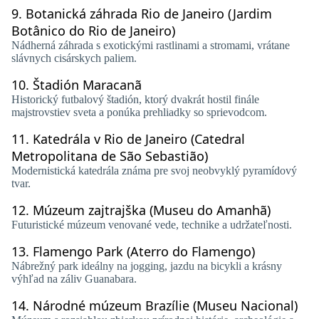
9.
Botanická záhrada Rio de Janeiro (Jardim
Botânico do Rio de Janeiro)
Nádherná záhrada s exotickými rastlinami a stromami, vrátane
slávnych cisárskych paliem.
10.
Štadión Maracanã
Historický futbalový štadión, ktorý dvakrát hostil finále
majstrovstiev sveta a ponúka prehliadky so sprievodcom.
11.
Katedrála v Rio de Janeiro (Catedral
Metropolitana de São Sebastião)
Modernistická katedrála známa pre svoj neobvyklý pyramídový
tvar.
12.
Múzeum zajtrajška (Museu do Amanhã)
Futuristické múzeum venované vede, technike a udržateľnosti.
13.
Flamengo Park (Aterro do Flamengo)
Nábrežný park ideálny na jogging, jazdu na bicykli a krásny
výhľad na záliv Guanabara.
14.
Národné múzeum Brazílie (Museu Nacional)