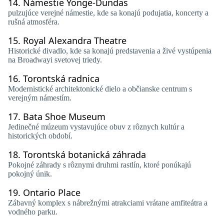
14.
Námestie Yonge-Dundas
pulzujúce verejné námestie, kde sa konajú podujatia, koncerty a
rušná atmosféra.
15.
Royal Alexandra Theatre
Historické divadlo, kde sa konajú predstavenia a živé vystúpenia
na Broadwayi svetovej triedy.
16.
Torontská radnica
Modernistické architektonické dielo a občianske centrum s
verejným námestím.
17.
Bata Shoe Museum
Jedinečné múzeum vystavujúce obuv z rôznych kultúr a
historických období.
18.
Torontská botanická záhrada
Pokojné záhrady s rôznymi druhmi rastlín, ktoré ponúkajú
pokojný únik.
19.
Ontario Place
Zábavný komplex s nábrežnými atrakciami vrátane amfiteátra a
vodného parku.