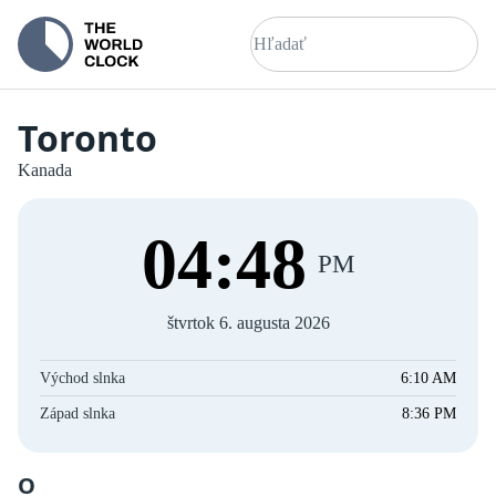
Toronto
Kanada
04
:
48
PM
štvrtok 6. augusta 2026
Východ slnka
6:10 AM
Západ slnka
8:36 PM
O