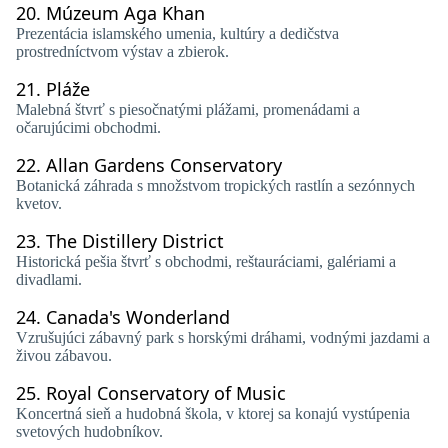
20.
Múzeum Aga Khan
Prezentácia islamského umenia, kultúry a dedičstva
prostredníctvom výstav a zbierok.
21.
Pláže
Malebná štvrť s piesočnatými plážami, promenádami a
očarujúcimi obchodmi.
22.
Allan Gardens Conservatory
Botanická záhrada s množstvom tropických rastlín a sezónnych
kvetov.
23.
The Distillery District
Historická pešia štvrť s obchodmi, reštauráciami, galériami a
divadlami.
24.
Canada's Wonderland
Vzrušujúci zábavný park s horskými dráhami, vodnými jazdami a
živou zábavou.
25.
Royal Conservatory of Music
Koncertná sieň a hudobná škola, v ktorej sa konajú vystúpenia
svetových hudobníkov.