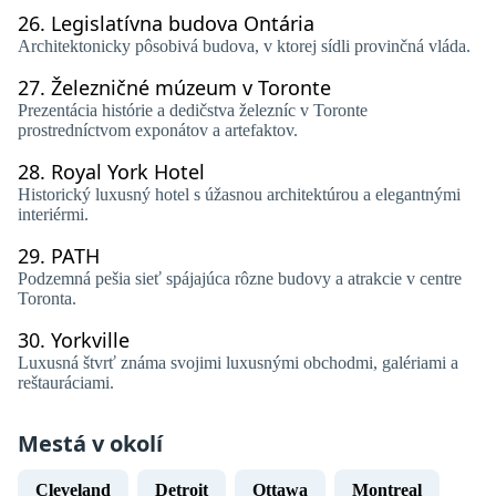
26.
Legislatívna budova Ontária
Architektonicky pôsobivá budova, v ktorej sídli provinčná vláda.
27.
Železničné múzeum v Toronte
Prezentácia histórie a dedičstva železníc v Toronte
prostredníctvom exponátov a artefaktov.
28.
Royal York Hotel
Historický luxusný hotel s úžasnou architektúrou a elegantnými
interiérmi.
29.
PATH
Podzemná pešia sieť spájajúca rôzne budovy a atrakcie v centre
Toronta.
30.
Yorkville
Luxusná štvrť známa svojimi luxusnými obchodmi, galériami a
reštauráciami.
Mestá v okolí
Cleveland
Detroit
Ottawa
Montreal