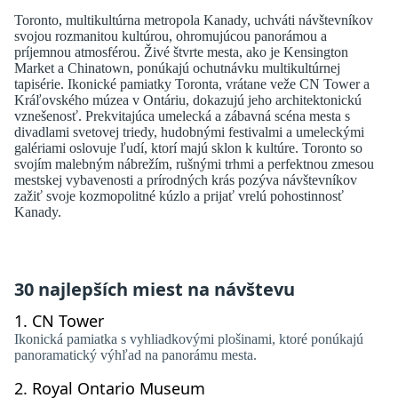
Toronto, multikultúrna metropola Kanady, uchváti návštevníkov
svojou rozmanitou kultúrou, ohromujúcou panorámou a
príjemnou atmosférou. Živé štvrte mesta, ako je Kensington
Market a Chinatown, ponúkajú ochutnávku multikultúrnej
tapisérie. Ikonické pamiatky Toronta, vrátane veže CN Tower a
Kráľovského múzea v Ontáriu, dokazujú jeho architektonickú
vznešenosť. Prekvitajúca umelecká a zábavná scéna mesta s
divadlami svetovej triedy, hudobnými festivalmi a umeleckými
galériami oslovuje ľudí, ktorí majú sklon k kultúre. Toronto so
svojím malebným nábrežím, rušnými trhmi a perfektnou zmesou
mestskej vybavenosti a prírodných krás pozýva návštevníkov
zažiť svoje kozmopolitné kúzlo a prijať vrelú pohostinnosť
Kanady.
30 najlepších miest na návštevu
1.
CN Tower
Ikonická pamiatka s vyhliadkovými plošinami, ktoré ponúkajú
panoramatický výhľad na panorámu mesta.
2.
Royal Ontario Museum