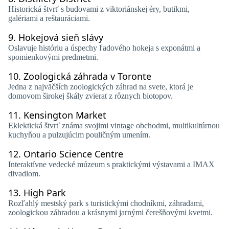
Historická štvrť s budovami z viktoriánskej éry, butikmi,
galériami a reštauráciami.
9.
Hokejová sieň slávy
Oslavuje históriu a úspechy ľadového hokeja s exponátmi a
spomienkovými predmetmi.
10.
Zoologická záhrada v Toronte
Jedna z najväčších zoologických záhrad na svete, ktorá je
domovom širokej škály zvierat z rôznych biotopov.
11.
Kensington Market
Eklektická štvrť známa svojimi vintage obchodmi, multikultúrnou
kuchyňou a pulzujúcim pouličným umením.
12.
Ontario Science Centre
Interaktívne vedecké múzeum s praktickými výstavami a IMAX
divadlom.
13.
High Park
Rozľahlý mestský park s turistickými chodníkmi, záhradami,
zoologickou záhradou a krásnymi jarnými čerešňovými kvetmi.