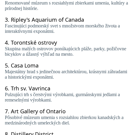
Renomované múzeum s rozsiahlymi zbierkami umenia, kultúry a
prírodnej histórie.
3.
Ripley's Aquarium of Canada
Fascinujúci podmorský svet s množstvom morského života a
interaktívnymi exponátmi.
4.
Torontské ostrovy
Skupina malých ostrovov ponúkajúcich pláže, parky, požičovne
bicyklov a úžasný výhľad na mesto.
5.
Casa Loma
Majestátny hrad s jedinečnou architektúrou, krásnymi záhradami
a historickými exponátmi.
6.
Trh sv. Vavrinca
Pulzujúci trh s čerstvými výrobkami, gurmánskymi jedlami a
remeselnými výrobkami.
7.
Art Gallery of Ontario
Pôsobivé múzeum umenia s rozsiahlou zbierkou kanadských a
medzinárodných umeleckých diel.
8.
Distillery District