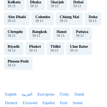
Kolkata
Dhaka
Sharjah
Dubai
29
:
14
59
:
14
59
:
14
59
:
14
Abu Dhabi
Colombo
Chiang Mai
Doha
59
:
14
29
:
14
59
:
14
59
:
14
Chengdu
Bangkok
Hanoi
Pattaya
59
:
14
59
:
14
59
:
14
59
:
14
Riyadh
Phuket
Tbilisi
Ulan Bator
59
:
14
59
:
14
59
:
14
59
:
14
Phnom Penh
59
:
14
English
العربية
Български
Česky
Dansk
Deutsch
Ελληνικά
Español
Eesti
Suomi