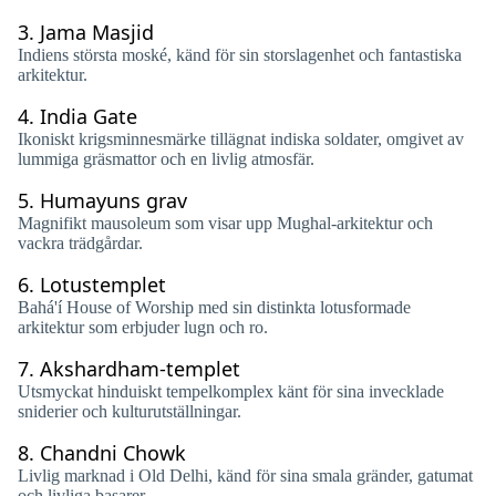
3.
Jama Masjid
Indiens största moské, känd för sin storslagenhet och fantastiska
arkitektur.
4.
India Gate
Ikoniskt krigsminnesmärke tillägnat indiska soldater, omgivet av
lummiga gräsmattor och en livlig atmosfär.
5.
Humayuns grav
Magnifikt mausoleum som visar upp Mughal-arkitektur och
vackra trädgårdar.
6.
Lotustemplet
Bahá'í House of Worship med sin distinkta lotusformade
arkitektur som erbjuder lugn och ro.
7.
Akshardham-templet
Utsmyckat hinduiskt tempelkomplex känt för sina invecklade
sniderier och kulturutställningar.
8.
Chandni Chowk
Livlig marknad i Old Delhi, känd för sina smala gränder, gatumat
och livliga basarer.