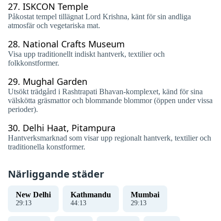
27.
ISKCON Temple
Påkostat tempel tillägnat Lord Krishna, känt för sin andliga
atmosfär och vegetariska mat.
28.
National Crafts Museum
Visa upp traditionellt indiskt hantverk, textilier och
folkkonstformer.
29.
Mughal Garden
Utsökt trädgård i Rashtrapati Bhavan-komplexet, känd för sina
välskötta gräsmattor och blommande blommor (öppen under vissa
perioder).
30.
Delhi Haat, Pitampura
Hantverksmarknad som visar upp regionalt hantverk, textilier och
traditionella konstformer.
Närliggande städer
New Delhi
Kathmandu
Mumbai
29
:
14
44
:
14
29
:
14