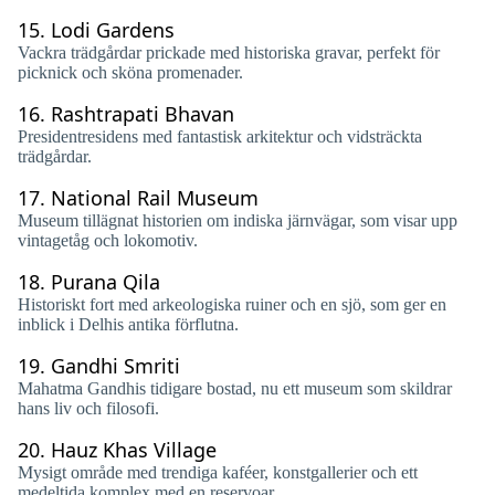
15.
Lodi Gardens
Vackra trädgårdar prickade med historiska gravar, perfekt för
picknick och sköna promenader.
16.
Rashtrapati Bhavan
Presidentresidens med fantastisk arkitektur och vidsträckta
trädgårdar.
17.
National Rail Museum
Museum tillägnat historien om indiska järnvägar, som visar upp
vintagetåg och lokomotiv.
18.
Purana Qila
Historiskt fort med arkeologiska ruiner och en sjö, som ger en
inblick i Delhis antika förflutna.
19.
Gandhi Smriti
Mahatma Gandhis tidigare bostad, nu ett museum som skildrar
hans liv och filosofi.
20.
Hauz Khas Village
Mysigt område med trendiga kaféer, konstgallerier och ett
medeltida komplex med en reservoar.