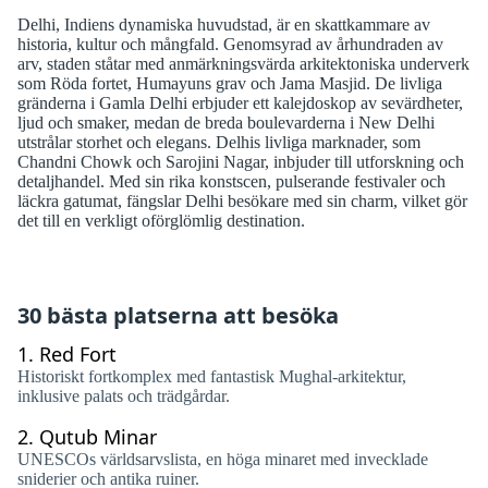
Delhi, Indiens dynamiska huvudstad, är en skattkammare av
historia, kultur och mångfald. Genomsyrad av århundraden av
arv, staden ståtar med anmärkningsvärda arkitektoniska underverk
som Röda fortet, Humayuns grav och Jama Masjid. De livliga
gränderna i Gamla Delhi erbjuder ett kalejdoskop av sevärdheter,
ljud och smaker, medan de breda boulevarderna i New Delhi
utstrålar storhet och elegans. Delhis livliga marknader, som
Chandni Chowk och Sarojini Nagar, inbjuder till utforskning och
detaljhandel. Med sin rika konstscen, pulserande festivaler och
läckra gatumat, fängslar Delhi besökare med sin charm, vilket gör
det till en verkligt oförglömlig destination.
30 bästa platserna att besöka
1.
Red Fort
Historiskt fortkomplex med fantastisk Mughal-arkitektur,
inklusive palats och trädgårdar.
2.
Qutub Minar
UNESCOs världsarvslista, en höga minaret med invecklade
sniderier och antika ruiner.