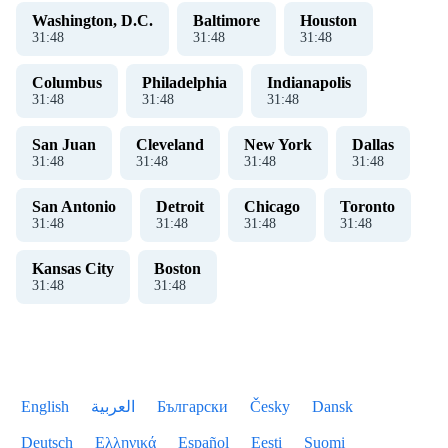
Washington, D.C.
Baltimore
Houston
31
:
48
31
:
48
31
:
48
Columbus
Philadelphia
Indianapolis
31
:
48
31
:
48
31
:
48
San Juan
Cleveland
New York
Dallas
31
:
48
31
:
48
31
:
48
31
:
48
San Antonio
Detroit
Chicago
Toronto
31
:
48
31
:
48
31
:
48
31
:
48
Kansas City
Boston
31
:
48
31
:
48
English
العربية
Български
Česky
Dansk
Deutsch
Ελληνικά
Español
Eesti
Suomi