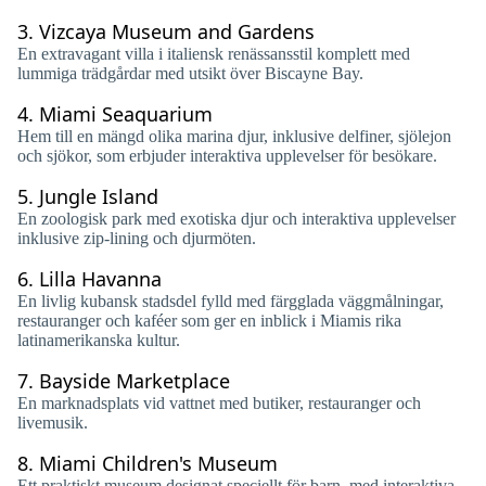
3.
Vizcaya Museum and Gardens
En extravagant villa i italiensk renässansstil komplett med
lummiga trädgårdar med utsikt över Biscayne Bay.
4.
Miami Seaquarium
Hem till en mängd olika marina djur, inklusive delfiner, sjölejon
och sjökor, som erbjuder interaktiva upplevelser för besökare.
5.
Jungle Island
En zoologisk park med exotiska djur och interaktiva upplevelser
inklusive zip-lining och djurmöten.
6.
Lilla Havanna
En livlig kubansk stadsdel fylld med färgglada väggmålningar,
restauranger och kaféer som ger en inblick i Miamis rika
latinamerikanska kultur.
7.
Bayside Marketplace
En marknadsplats vid vattnet med butiker, restauranger och
livemusik.
8.
Miami Children's Museum
Ett praktiskt museum designat speciellt för barn, med interaktiva