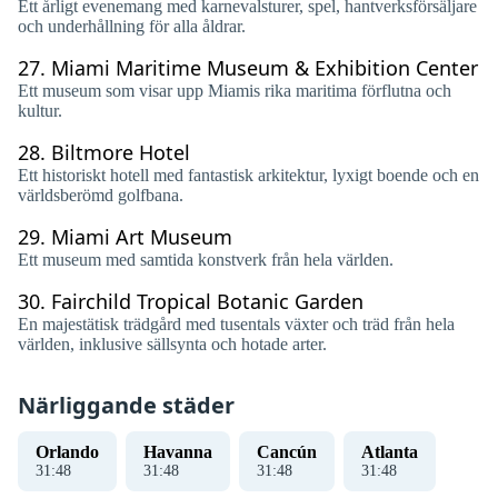
Ett årligt evenemang med karnevalsturer, spel, hantverksförsäljare
och underhållning för alla åldrar.
27.
Miami Maritime Museum & Exhibition Center
Ett museum som visar upp Miamis rika maritima förflutna och
kultur.
28.
Biltmore Hotel
Ett historiskt hotell med fantastisk arkitektur, lyxigt boende och en
världsberömd golfbana.
29.
Miami Art Museum
Ett museum med samtida konstverk från hela världen.
30.
Fairchild Tropical Botanic Garden
En majestätisk trädgård med tusentals växter och träd från hela
världen, inklusive sällsynta och hotade arter.
Närliggande städer
Orlando
Havanna
Cancún
Atlanta
31
:
48
31
:
48
31
:
48
31
:
48