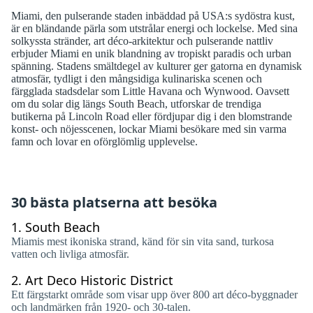
Miami, den pulserande staden inbäddad på USA:s sydöstra kust,
är en bländande pärla som utstrålar energi och lockelse. Med sina
solkyssta stränder, art déco-arkitektur och pulserande nattliv
erbjuder Miami en unik blandning av tropiskt paradis och urban
spänning. Stadens smältdegel av kulturer ger gatorna en dynamisk
atmosfär, tydligt i den mångsidiga kulinariska scenen och
färgglada stadsdelar som Little Havana och Wynwood. Oavsett
om du solar dig längs South Beach, utforskar de trendiga
butikerna på Lincoln Road eller fördjupar dig i den blomstrande
konst- och nöjesscenen, lockar Miami besökare med sin varma
famn och lovar en oförglömlig upplevelse.
30 bästa platserna att besöka
1.
South Beach
Miamis mest ikoniska strand, känd för sin vita sand, turkosa
vatten och livliga atmosfär.
2.
Art Deco Historic District
Ett färgstarkt område som visar upp över 800 art déco-byggnader
och landmärken från 1920- och 30-talen.