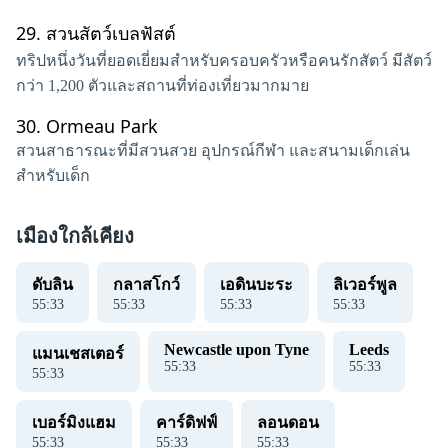
29.
สวนสัตว์เบลฟัสต์
ทริปหนึ่งวันที่ยอดเยี่ยมสำหรับครอบครัวหรือคนรักสัตว์ มีสัตว์
กว่า 1,200 ตัวและสถานที่ท่องเที่ยวมากมาย
30.
Ormeau Park
สวนสาธารณะที่มีสวนสวย อุปกรณ์กีฬา และสนามเด็กเล่น
สำหรับเด็ก
เมืองใกล้เคียง
ดับลิน
กลาสโกว์
เอดินบะระ
ลิเวอร์พูล
55
:
34
55
:
34
55
:
34
55
:
34
Newcastle upon Tyne
Leeds
แมนเชสเตอร์
55
:
34
55
:
34
55
:
34
เบอร์มิงแฮม
คาร์ดิฟฟ์
ลอนดอน
55
:
34
55
:
34
55
:
34