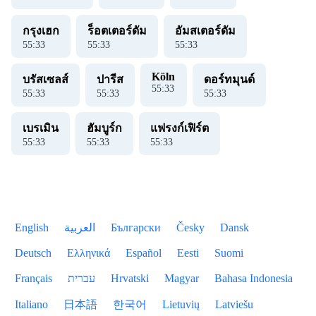
กรุงเฮก
ร็อตเตอร์ดัม
อัมสเตอร์ดัม
55
:
34
55
:
34
55
:
34
Köln
บรัสเซลส์
ปารีส
ดอร์ทมุนด์
55
:
34
55
:
34
55
:
34
55
:
34
เบรเมิน
ฮัมบูร์ก
แฟรงก์เฟิร์ต
55
:
34
55
:
34
55
:
34
English
العربية
Български
Česky
Dansk
Deutsch
Ελληνικά
Español
Eesti
Suomi
Français
עברית
Hrvatski
Magyar
Bahasa Indonesia
Italiano
日本語
한국어
Lietuvių
Latviešu