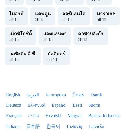
ไมอามี
แคนคูน
ออร์แลนโด
มาราเกช
58
:
13
58
:
13
58
:
13
58
:
13
เม็กซิโกซิตี้
แอตแลนตา
คาซาบลังก้า
58
:
13
58
:
13
58
:
13
วอชิงตัน ดี.ซี.
บัลติมอร์
58
:
13
58
:
13
English
العربية
Български
Česky
Dansk
Deutsch
Ελληνικά
Español
Eesti
Suomi
Français
עברית
Hrvatski
Magyar
Bahasa Indonesia
Italiano
日本語
한국어
Lietuvių
Latviešu