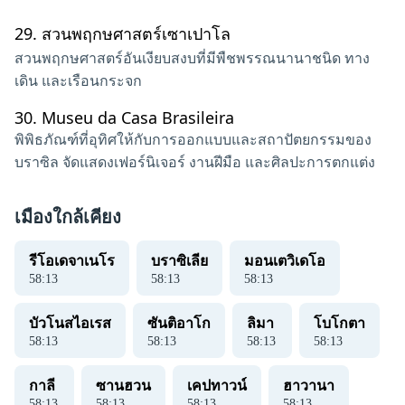
29.
สวนพฤกษศาสตร์เซาเปาโล
สวนพฤกษศาสตร์อันเงียบสงบที่มีพืชพรรณนานาชนิด ทาง
เดิน และเรือนกระจก
30.
Museu da Casa Brasileira
พิพิธภัณฑ์ที่อุทิศให้กับการออกแบบและสถาปัตยกรรมของ
บราซิล จัดแสดงเฟอร์นิเจอร์ งานฝีมือ และศิลปะการตกแต่ง
เมืองใกล้เคียง
รีโอเดจาเนโร
บราซิเลีย
มอนเตวิเดโอ
58
:
13
58
:
13
58
:
13
บัวโนสไอเรส
ซันติอาโก
ลิมา
โบโกตา
58
:
13
58
:
13
58
:
13
58
:
13
กาลี
ซานฮวน
เคปทาวน์
ฮาวานา
58
:
13
58
:
13
58
:
13
58
:
13