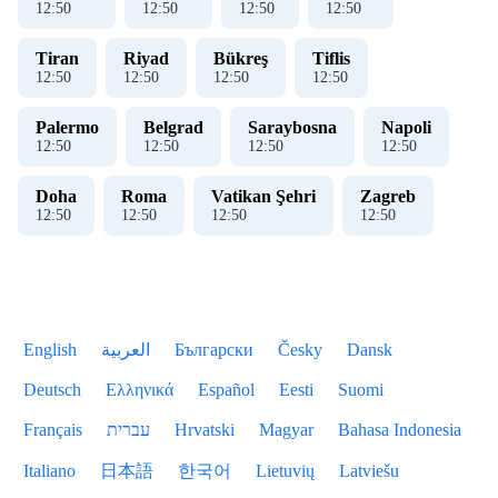
12
:
50
12
:
50
12
:
50
12
:
50
Tiran
Riyad
Bükreş
Tiflis
12
:
50
12
:
50
12
:
50
12
:
50
Palermo
Belgrad
Saraybosna
Napoli
12
:
50
12
:
50
12
:
50
12
:
50
Doha
Roma
Vatikan Şehri
Zagreb
12
:
50
12
:
50
12
:
50
12
:
50
English
العربية
Български
Česky
Dansk
Deutsch
Ελληνικά
Español
Eesti
Suomi
Français
עברית
Hrvatski
Magyar
Bahasa Indonesia
Italiano
日本語
한국어
Lietuvių
Latviešu