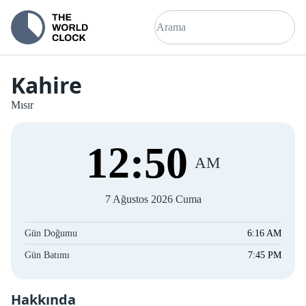
Kahire
Mısır
12
:
50
AM
7 Ağustos 2026 Cuma
Gün Doğumu
6:16 AM
Gün Batımı
7:45 PM
Hakkında