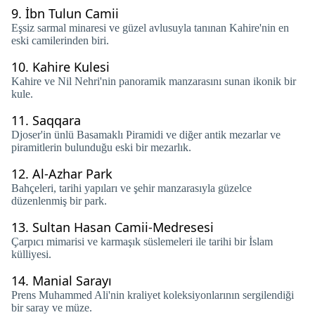
9.
İbn Tulun Camii
Eşsiz sarmal minaresi ve güzel avlusuyla tanınan Kahire'nin en
eski camilerinden biri.
10.
Kahire Kulesi
Kahire ve Nil Nehri'nin panoramik manzarasını sunan ikonik bir
kule.
11.
Saqqara
Djoser'in ünlü Basamaklı Piramidi ve diğer antik mezarlar ve
piramitlerin bulunduğu eski bir mezarlık.
12.
Al-Azhar Park
Bahçeleri, tarihi yapıları ve şehir manzarasıyla güzelce
düzenlenmiş bir park.
13.
Sultan Hasan Camii-Medresesi
Çarpıcı mimarisi ve karmaşık süslemeleri ile tarihi bir İslam
külliyesi.
14.
Manial Sarayı
Prens Muhammed Ali'nin kraliyet koleksiyonlarının sergilendiği
bir saray ve müze.