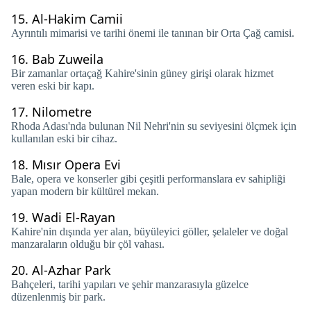
15.
Al-Hakim Camii
Ayrıntılı mimarisi ve tarihi önemi ile tanınan bir Orta Çağ camisi.
16.
Bab Zuweila
Bir zamanlar ortaçağ Kahire'sinin güney girişi olarak hizmet
veren eski bir kapı.
17.
Nilometre
Rhoda Adası'nda bulunan Nil Nehri'nin su seviyesini ölçmek için
kullanılan eski bir cihaz.
18.
Mısır Opera Evi
Bale, opera ve konserler gibi çeşitli performanslara ev sahipliği
yapan modern bir kültürel mekan.
19.
Wadi El-Rayan
Kahire'nin dışında yer alan, büyüleyici göller, şelaleler ve doğal
manzaraların olduğu bir çöl vahası.
20.
Al-Azhar Park
Bahçeleri, tarihi yapıları ve şehir manzarasıyla güzelce
düzenlenmiş bir park.