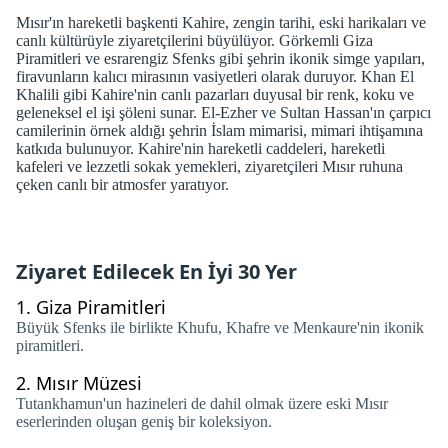
Mısır'ın hareketli başkenti Kahire, zengin tarihi, eski harikaları ve
canlı kültürüyle ziyaretçilerini büyülüyor. Görkemli Giza
Piramitleri ve esrarengiz Sfenks gibi şehrin ikonik simge yapıları,
firavunların kalıcı mirasının vasiyetleri olarak duruyor. Khan El
Khalili gibi Kahire'nin canlı pazarları duyusal bir renk, koku ve
geleneksel el işi şöleni sunar. El-Ezher ve Sultan Hassan'ın çarpıcı
camilerinin örnek aldığı şehrin İslam mimarisi, mimari ihtişamına
katkıda bulunuyor. Kahire'nin hareketli caddeleri, hareketli
kafeleri ve lezzetli sokak yemekleri, ziyaretçileri Mısır ruhuna
çeken canlı bir atmosfer yaratıyor.
Ziyaret Edilecek En İyi 30 Yer
1.
Giza Piramitleri
Büyük Sfenks ile birlikte Khufu, Khafre ve Menkaure'nin ikonik
piramitleri.
2.
Mısır Müzesi
Tutankhamun'un hazineleri de dahil olmak üzere eski Mısır
eserlerinden oluşan geniş bir koleksiyon.