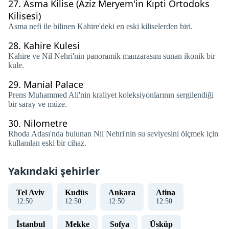
27.
Asma Kilise (Aziz Meryem'in Kıpti Ortodoks
Kilisesi)
Asma nefi ile bilinen Kahire'deki en eski kiliselerden biri.
28.
Kahire Kulesi
Kahire ve Nil Nehri'nin panoramik manzarasını sunan ikonik bir
kule.
29.
Manial Palace
Prens Muhammed Ali'nin kraliyet koleksiyonlarının sergilendiği
bir saray ve müze.
30.
Nilometre
Rhoda Adası'nda bulunan Nil Nehri'nin su seviyesini ölçmek için
kullanılan eski bir cihaz.
Yakındaki şehirler
Tel Aviv
Kudüs
Ankara
Atina
12
:
50
12
:
50
12
:
50
12
:
50
İstanbul
Mekke
Sofya
Üsküp