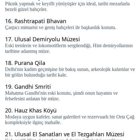
Piknik yapmak ve keyifli yürüyüşler için ideal, tarihi mezarlarla
bezeli güzel bahçeler.
16.
Rashtrapati Bhavan
Çarpıcı mimarisi ve geniş bahçeleri ile başkanlık konutu.
17.
Ulusal Demiryolu Müzesi
Eski trenlerin ve lokomotiflerin sergilendiği, Hint demiryollarının
tarihine adanmış müze.
18.
Purana Qila
Delhi'nin kadim geçmişine bir bakış sunan, arkeolojik kalıntılar ve
bir gölün bulunduğu tarihi kale.
19.
Gandhi Smriti
Mahatma Gandhi'nin eski konutu, şimdi onun hayatını ve
felsefesini anlatan bir müze.
20.
Hauz Khas Köyü
Modaya uygun kafeler, sanat galerileri ve rezervuarlı bir Orta Çağ
kompleksiyle ilginç mahalle.
21.
Ulusal El Sanatları ve El Tezgahları Müzesi