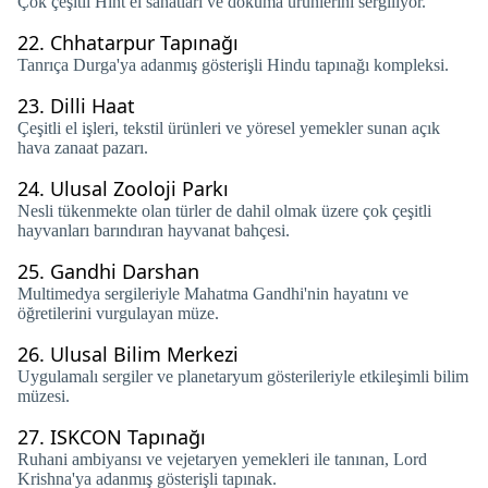
Çok çeşitli Hint el sanatları ve dokuma ürünlerini sergiliyor.
22.
Chhatarpur Tapınağı
Tanrıça Durga'ya adanmış gösterişli Hindu tapınağı kompleksi.
23.
Dilli Haat
Çeşitli el işleri, tekstil ürünleri ve yöresel yemekler sunan açık
hava zanaat pazarı.
24.
Ulusal Zooloji Parkı
Nesli tükenmekte olan türler de dahil olmak üzere çok çeşitli
hayvanları barındıran hayvanat bahçesi.
25.
Gandhi Darshan
Multimedya sergileriyle Mahatma Gandhi'nin hayatını ve
öğretilerini vurgulayan müze.
26.
Ulusal Bilim Merkezi
Uygulamalı sergiler ve planetaryum gösterileriyle etkileşimli bilim
müzesi.
27.
ISKCON Tapınağı
Ruhani ambiyansı ve vejetaryen yemekleri ile tanınan, Lord
Krishna'ya adanmış gösterişli tapınak.