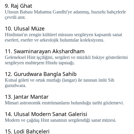
9.
Raj Ghat
Ulusun Babası Mahatma Gandhi'ye adanmış, huzurlu bahçelerle
çevrili anıt.
10.
Ulusal Müze
Hindistan'ın zengin kültürel mirasını sergileyen kapsamlı sanat
eserleri, eserler ve arkeolojik buluntular koleksiyonu.
11.
Swaminarayan Akshardham
Geleneksel Hint işçiliğini, sergileri ve müzikli fıskiye gösterilerini
sergileyen muhteşem Hindu tapınağı.
12.
Gurudwara Bangla Sahib
Kutsal göleti ve ortak mutfağı (langar) ile tanınan ünlü Sih
gurudwara.
13.
Jantar Mantar
Mimari astronomik enstrümanların bulunduğu tarihi gözlemevi.
14.
Ulusal Modern Sanat Galerisi
Modern ve çağdaş Hint sanatının sergilendiği sanat müzesi.
15.
Lodi Bahçeleri