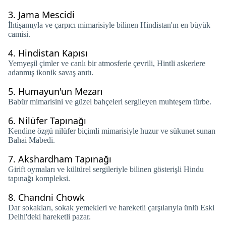
3.
Jama Mescidi
İhtişamıyla ve çarpıcı mimarisiyle bilinen Hindistan'ın en büyük
camisi.
4.
Hindistan Kapısı
Yemyeşil çimler ve canlı bir atmosferle çevrili, Hintli askerlere
adanmış ikonik savaş anıtı.
5.
Humayun'un Mezarı
Babür mimarisini ve güzel bahçeleri sergileyen muhteşem türbe.
6.
Nilüfer Tapınağı
Kendine özgü nilüfer biçimli mimarisiyle huzur ve sükunet sunan
Bahai Mabedi.
7.
Akshardham Tapınağı
Girift oymaları ve kültürel sergileriyle bilinen gösterişli Hindu
tapınağı kompleksi.
8.
Chandni Chowk
Dar sokakları, sokak yemekleri ve hareketli çarşılarıyla ünlü Eski
Delhi'deki hareketli pazar.