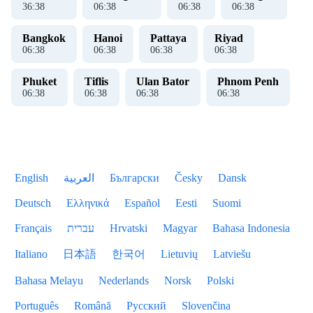
36
:
38
06
:
38
06
:
38
06
:
38
Bangkok
Hanoi
Pattaya
Riyad
06
:
38
06
:
38
06
:
38
06
:
38
Phuket
Tiflis
Ulan Bator
Phnom Penh
06
:
38
06
:
38
06
:
38
06
:
38
English
العربية
Български
Česky
Dansk
Deutsch
Ελληνικά
Español
Eesti
Suomi
Français
עברית
Hrvatski
Magyar
Bahasa Indonesia
Italiano
日本語
한국어
Lietuvių
Latviešu
Bahasa Melayu
Nederlands
Norsk
Polski
Português
Română
Русский
Slovenčina