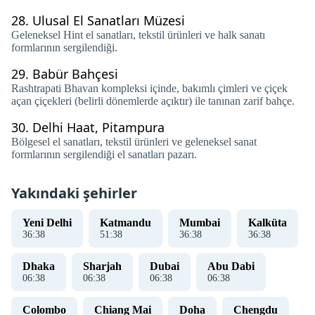
28.
Ulusal El Sanatları Müzesi
Geleneksel Hint el sanatları, tekstil ürünleri ve halk sanatı
formlarının sergilendiği.
29.
Babür Bahçesi
Rashtrapati Bhavan kompleksi içinde, bakımlı çimleri ve çiçek
açan çiçekleri (belirli dönemlerde açıktır) ile tanınan zarif bahçe.
30.
Delhi Haat, Pitampura
Bölgesel el sanatları, tekstil ürünleri ve geleneksel sanat
formlarının sergilendiği el sanatları pazarı.
Yakındaki şehirler
Yeni Delhi
Katmandu
Mumbai
Kalküta
36
:
38
51
:
38
36
:
38
36
:
38
Dhaka
Sharjah
Dubai
Abu Dabi
06
:
38
06
:
38
06
:
38
06
:
38
Colombo
Chiang Mai
Doha
Chengdu