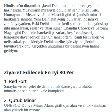
Hindistan'ın dinamik başkenti Delhi, tarih, kültür ve çeşitlilik
hazinesidir. Yüzyılların mirasıyla dolu olan şehir, Kızıl Kale,
Humayun'un Mezarı ve Jama Mescidi gibi olağanüstü mimari
harikalara sahiptir. Yeni Delhi'nin geniş bulvarları ihtişam ve
zarafet yayarken, Eski Delhi'nin hareketli şeritleri bir kaleydoskop
gibi manzaralar, sesler ve tatlar sunar. Chandni Chowk ve Sarojini
Nagar gibi Delhi'nin hareketli pazarları, keşif ve alışveriş
terapisine davet ediyor. Zengin sanat ortamı, canlı festivalleri ve
nefis sokak yemekleriyle Delhi, cazibesiyle ziyaretçilerini
büyüleyerek onu gerçekten unutulmaz bir destinasyon haline
getiriyor.
Ziyaret Edilecek En İyi 30 Yer
1.
Red Fort
Saraylar ve bahçeler de dahil olmak üzere çarpıcı Babür
mimarisine sahip tarihi kale kompleksi.
2.
Qutub Minar
UNESCO Dünya Mirası Alanı, girift oymaları ve antik kalıntıları
olan yüksek bir minare.