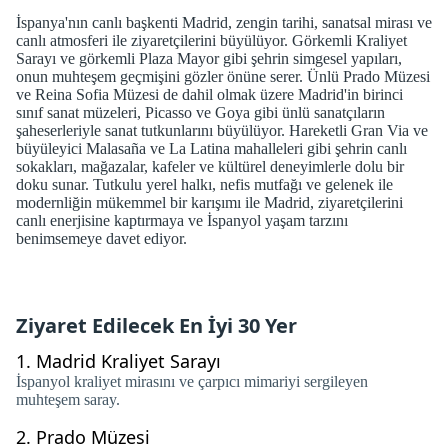
İspanya'nın canlı başkenti Madrid, zengin tarihi, sanatsal mirası ve
canlı atmosferi ile ziyaretçilerini büyülüyor. Görkemli Kraliyet
Sarayı ve görkemli Plaza Mayor gibi şehrin simgesel yapıları,
onun muhteşem geçmişini gözler önüne serer. Ünlü Prado Müzesi
ve Reina Sofia Müzesi de dahil olmak üzere Madrid'in birinci
sınıf sanat müzeleri, Picasso ve Goya gibi ünlü sanatçıların
şaheserleriyle sanat tutkunlarını büyülüyor. Hareketli Gran Via ve
büyüleyici Malasaña ve La Latina mahalleleri gibi şehrin canlı
sokakları, mağazalar, kafeler ve kültürel deneyimlerle dolu bir
doku sunar. Tutkulu yerel halkı, nefis mutfağı ve gelenek ile
modernliğin mükemmel bir karışımı ile Madrid, ziyaretçilerini
canlı enerjisine kaptırmaya ve İspanyol yaşam tarzını
benimsemeye davet ediyor.
Ziyaret Edilecek En İyi 30 Yer
1.
Madrid Kraliyet Sarayı
İspanyol kraliyet mirasını ve çarpıcı mimariyi sergileyen
muhteşem saray.
2.
Prado Müzesi