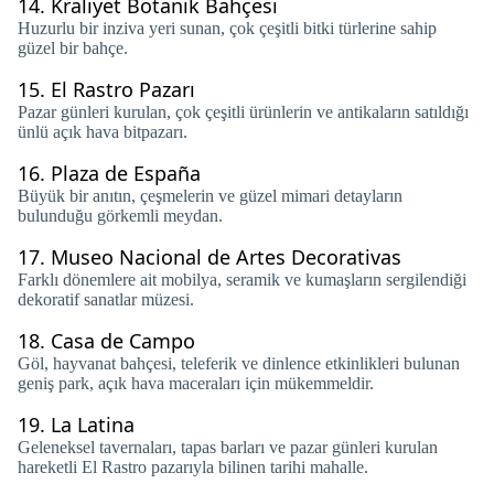
14.
Kraliyet Botanik Bahçesi
Huzurlu bir inziva yeri sunan, çok çeşitli bitki türlerine sahip
güzel bir bahçe.
15.
El Rastro Pazarı
Pazar günleri kurulan, çok çeşitli ürünlerin ve antikaların satıldığı
ünlü açık hava bitpazarı.
16.
Plaza de España
Büyük bir anıtın, çeşmelerin ve güzel mimari detayların
bulunduğu görkemli meydan.
17.
Museo Nacional de Artes Decorativas
Farklı dönemlere ait mobilya, seramik ve kumaşların sergilendiği
dekoratif sanatlar müzesi.
18.
Casa de Campo
Göl, hayvanat bahçesi, teleferik ve dinlence etkinlikleri bulunan
geniş park, açık hava maceraları için mükemmeldir.
19.
La Latina
Geleneksel tavernaları, tapas barları ve pazar günleri kurulan
hareketli El Rastro pazarıyla bilinen tarihi mahalle.