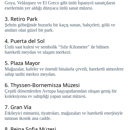
Goya, Velázquez ve El Greco gibi ünlü İspanyol sanatçıların
eserlerinin yer aldığı dünyaca ünlü sanat müzesi.
3.
Retiro Park
Şehrin göbeğinde huzurlu bir kaçış sunan, bahçeleri, gölü ve
anıtları olan güzel bir park.
4.
Puerta del Sol
Ünlü saat kulesi ve sembolik "Sıfır Kilometre" ile bilinen
hareketli meydan ve ulaşım merkezi.
5.
Plaza Mayor
Mağazalar, kafeler ve önemli binalarla çevrili, hareketli atmosfere
sahip tarihi merkez meydan.
6.
Thyssen-Bornemisza Müzesi
Çeşitli dönemlerden Avrupa başyapıtlarından oluşan geniş bir
koleksiyona ev sahipliği yapan sanat müzesi.
7.
Gran Vía
Etkileyici mimarisi, tiyatroları, mağazaları ve hareketli enerjisiyle
tanınan ikonik ana cadde.
8.
Reina Sofia Müzesi