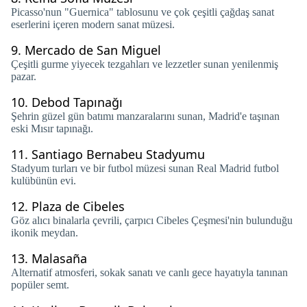
Picasso'nun "Guernica" tablosunu ve çok çeşitli çağdaş sanat
eserlerini içeren modern sanat müzesi.
9.
Mercado de San Miguel
Çeşitli gurme yiyecek tezgahları ve lezzetler sunan yenilenmiş
pazar.
10.
Debod Tapınağı
Şehrin güzel gün batımı manzaralarını sunan, Madrid'e taşınan
eski Mısır tapınağı.
11.
Santiago Bernabeu Stadyumu
Stadyum turları ve bir futbol müzesi sunan Real Madrid futbol
kulübünün evi.
12.
Plaza de Cibeles
Göz alıcı binalarla çevrili, çarpıcı Cibeles Çeşmesi'nin bulunduğu
ikonik meydan.
13.
Malasaña
Alternatif atmosferi, sokak sanatı ve canlı gece hayatıyla tanınan
popüler semt.