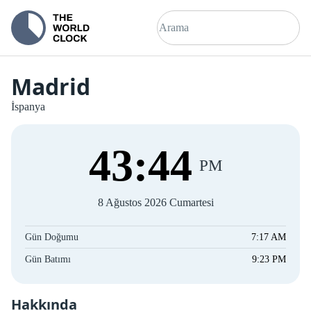
Madrid
İspanya
43
:
45
PM
8 Ağustos 2026 Cumartesi
Gün Doğumu
7:17 AM
Gün Batımı
9:23 PM
Hakkında