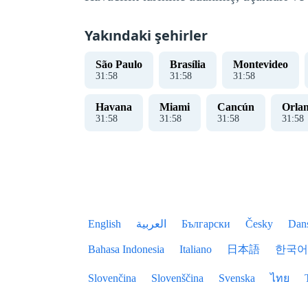
Yakındaki şehirler
São Paulo
Brasília
Montevideo
31
:
59
31
:
59
31
:
59
Havana
Miami
Cancún
Orla
31
:
59
31
:
59
31
:
59
31
:
59
English
العربية
Български
Česky
Dan
Bahasa Indonesia
Italiano
日本語
한국어
Slovenčina
Slovenščina
Svenska
ไทย