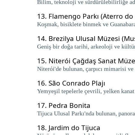
Bilim, teknoloji ve sürdürülebilirliğe a
13.
Flamengo Parkı (Aterro do
Koşmak, bisiklete binmek ve Guanabara 
14.
Brezilya Ulusal Müzesi (Mu
Geniş bir doğa tarihi, arkeoloji ve kült
15.
Niterói Çağdaş Sanat Müze
Niterói'de bulunan, çarpıcı mimarisi ve
16.
São Conrado Plajı
Yemyeşil tepelerle çevrili, yelken kanat
17.
Pedra Bonita
Tijuca Ulusal Parkı'nda bulunan, panor
18.
Jardim do Tijuca