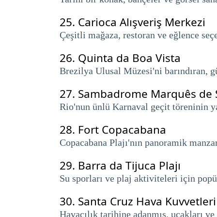
25.
Carioca Alışveriş Merkezi
Çeşitli mağaza, restoran ve eğlence seç
26.
Quinta da Boa Vista
Brezilya Ulusal Müzesi'ni barındıran, gü
27.
Sambadrome Marquês de 
Rio'nun ünlü Karnaval geçit töreninin ya
28.
Fort Copacabana
Copacabana Plajı'nın panoramik manzaras
29.
Barra da Tijuca Plajı
Su sporları ve plaj aktiviteleri için pop
30.
Santa Cruz Hava Kuvvetler
Havacılık tarihine adanmış, uçakları ve 