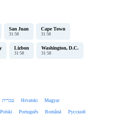
San Juan
Cape Town
31
:
59
31
:
59
y
Lizbon
Washington, D.C.
31
:
59
31
:
59
עברית
Hrvatski
Magyar
Polski
Português
Română
Русский