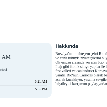
Hakkında
Brezilya'nın muhteşem şehri Rio de
AM
ve canlı ruhuyla ziyaretçilerini büy
Okyanusu arasında yer alan Rio, y
Plajı gibi ikonik simge yapılar ile
rtesi
festivalleri ve canlandırıcı Karnav
yaratır. Rio'nun Cariocas olarak bil
açarak kucaklıyor, yaşama sevgiler
6:21 AM
büyüleyici karışımını paylaşıyorlar
5:35 PM