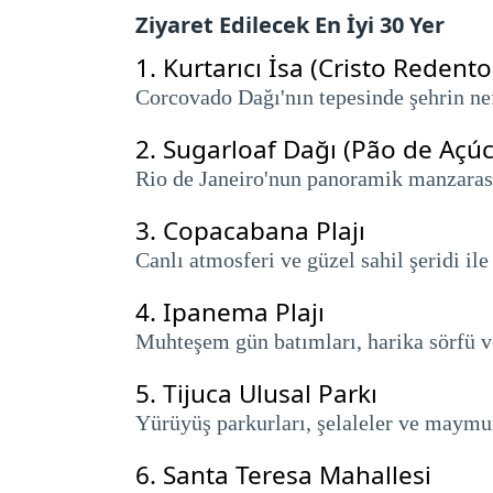
Ziyaret Edilecek En İyi 30 Yer
1.
Kurtarıcı İsa (Cristo Redento
Corcovado Dağı'nın tepesinde şehrin nef
2.
Sugarloaf Dağı (Pão de Açúc
Rio de Janeiro'nun panoramik manzarasın
3.
Copacabana Plajı
Canlı atmosferi ve güzel sahil şeridi ile
4.
Ipanema Plajı
Muhteşem gün batımları, harika sörfü ve 
5.
Tijuca Ulusal Parkı
Yürüyüş parkurları, şelaleler ve maymu
6.
Santa Teresa Mahallesi