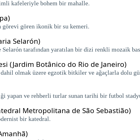
vimli kafeleriyle bohem bir mahalle.
pa)
n görevi gören ikonik bir su kemeri.
ria Selarón)
e Selarón tarafından yaratılan bir dizi renkli mozaik b
si (Jardim Botânico do Rio de Janeiro)
ahil olmak üzere egzotik bitkiler ve ağaçlarla dolu gü
ği yapan ve rehberli turlar sunan tarihi bir futbol stad
Catedral Metropolitana de São Sebastião)
ernist bir katedral.
 Amanhã)