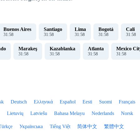
Buenos Aires
Santiago
Lima
Bogotá
Cali
31
:
59
31
:
59
31
:
59
31
:
59
31
:
59
ndo
Marakeş
Kazablanka
Atlanta
Mexico Cit
31
:
59
31
:
59
31
:
59
31
:
59
sk
Deutsch
Ελληνικά
Español
Eesti
Suomi
Français
Lietuvių
Latviešu
Bahasa Melayu
Nederlands
Norsk
Türkçe
Українська
Tiếng Việt
简体中文
繁體中文