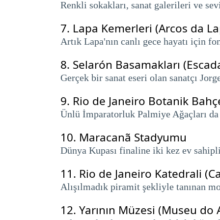
Renkli sokakları, sanat galerileri ve se
7.
Lapa Kemerleri (Arcos da La
Artık Lapa'nın canlı gece hayatı için fo
8.
Selarón Basamakları (Escada
Gerçek bir sanat eseri olan sanatçı Jorg
9.
Rio de Janeiro Botanik Bahçe
Ünlü İmparatorluk Palmiye Ağaçları da d
10.
Maracanã Stadyumu
Dünya Kupası finaline iki kez ev sahipli
11.
Rio de Janeiro Katedrali (
Alışılmadık piramit şekliyle tanınan mod
12.
Yarının Müzesi (Museu do