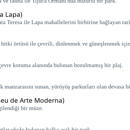
ra ve fauna ile Tijuca Ormanı'nda huzurlu bir park.
a Lapa)
a Teresa ile Lapa mahallelerini birbirine bağlayan tari
l bitki örtüsü ile çevrili, dinlenmek ve güneşlenmek i
, çevre koruma alanında bulunan bozulmamış bir plaj.
 manzarasını sunan, yürüyüş parkurları olan devasa b
eu de Arte Moderna)
ilendiği bir müze.
atlar okulu bulunan halka açık bir park.