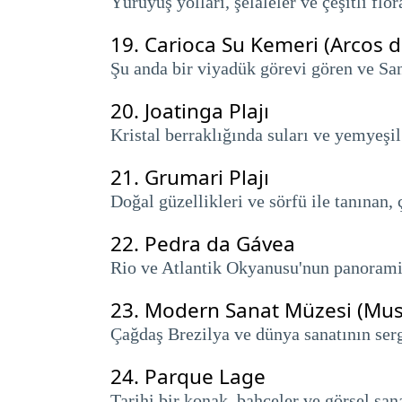
Yürüyüş yolları, şelaleler ve çeşitli flo
19.
Carioca Su Kemeri (Arcos d
Şu anda bir viyadük görevi gören ve Sant
20.
Joatinga Plajı
Kristal berraklığında suları ve yemyeşi
21.
Grumari Plajı
Doğal güzellikleri ve sörfü ile tanınan
22.
Pedra da Gávea
Rio ve Atlantik Okyanusu'nun panoramik
23.
Modern Sanat Müzesi (Mus
Çağdaş Brezilya ve dünya sanatının serg
24.
Parque Lage
Tarihi bir konak, bahçeler ve görsel san