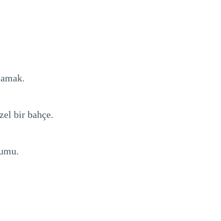
asamak.
zel bir bahçe.
yumu.