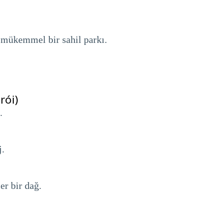
 mükemmel bir sahil parkı.
rói)
.
j.
r bir dağ.