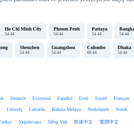
Ho Chi Minh City
Phnom Penh
Pattaya
Bangk
54
:
44
54
:
44
54
:
44
54
:
44
ong
Shenzhen
Guangzhou
Colombo
Dhaka
54
:
44
54
:
44
00
:
44
54
:
44
sk
Deutsch
Ελληνικά
Español
Eesti
Suomi
Français
Lietuvių
Latviešu
Bahasa Melayu
Nederlands
Norsk
Türkçe
Українська
Tiếng Việt
简体中文
繁體中文