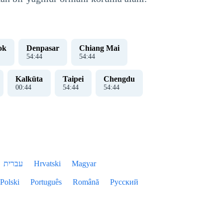
ok
Denpasar
Chiang Mai
54
:
44
54
:
44
Kalküta
Taipei
Chengdu
00
:
44
54
:
44
54
:
44
עברית
Hrvatski
Magyar
Polski
Português
Română
Русский