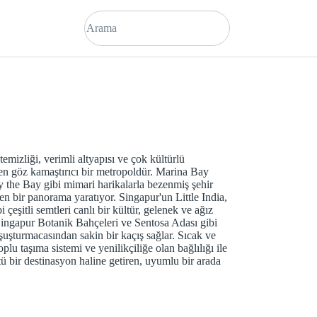
emizliği, verimli altyapısı ve çok kültürlü
eyen göz kamaştırıcı bir metropoldür. Marina Bay
 the Bay gibi mimari harikalarla bezenmiş şehir
esen bir panorama yaratıyor. Singapur'un Little India,
şitli semtleri canlı bir kültür, gelenek ve ağız
ingapur Botanik Bahçeleri ve Sentosa Adası gibi
oşuşturmacasından sakin bir kaçış sağlar. Sıcak ve
oplu taşıma sistemi ve yenilikçiliğe olan bağlılığı ile
ü bir destinasyon haline getiren, uyumlu bir arada