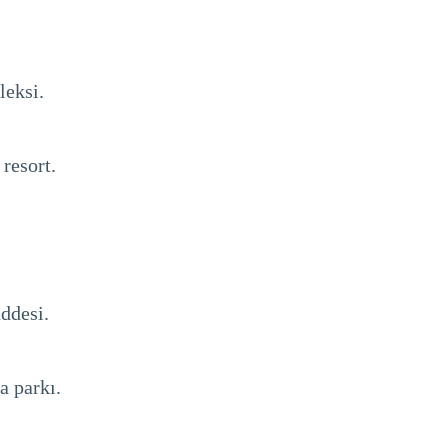
leksi.
resort.
addesi.
a parkı.