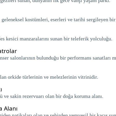
gezileri sunan, dünyanın ilk gece vahşi yaşam parkı.
geleneksel kostümleri, eserleri ve tarihi sergileyen bi
fes kesici manzaralarını sunan bir teleferik yolculuğu.
atrolar
onser salonlarının bulunduğu bir performans sanatları m
an orkide türlerinin ve melezlerinin vitrinidir.
ı
ü ve sakin rezervuarı olan bir doğa koruma alanı.
a Alanı
giden patikaları olan ve şehirden yemyeşil bir kaçış s