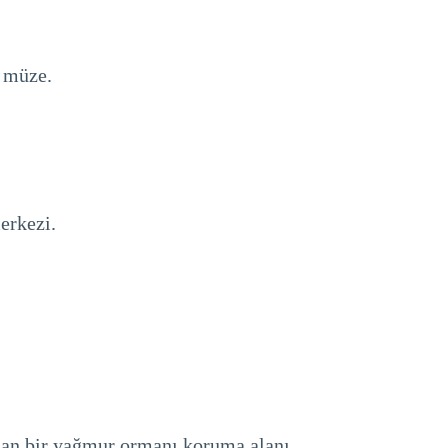
r müze.
erkezi.
unan bir yağmur ormanı koruma alanı.