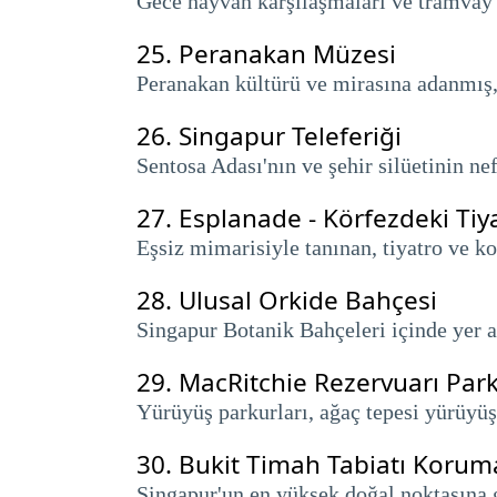
Gece hayvan karşılaşmaları ve tramvay 
25.
Peranakan Müzesi
Peranakan kültürü ve mirasına adanmış, 
26.
Singapur Teleferiği
Sentosa Adası'nın ve şehir silüetinin ne
27.
Esplanade - Körfezdeki Tiy
Eşsiz mimarisiyle tanınan, tiyatro ve k
28.
Ulusal Orkide Bahçesi
Singapur Botanik Bahçeleri içinde yer al
29.
MacRitchie Rezervuarı Park
Yürüyüş parkurları, ağaç tepesi yürüyüş
30.
Bukit Timah Tabiatı Korum
Singapur'un en yüksek doğal noktasına 