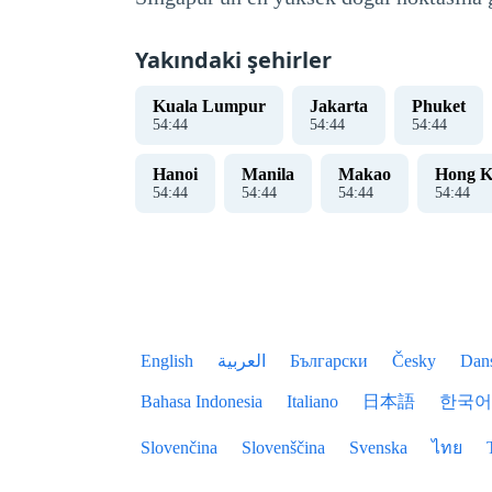
Yakındaki şehirler
Kuala Lumpur
Jakarta
Phuket
54
:
44
54
:
44
54
:
44
Hanoi
Manila
Makao
Hong K
54
:
44
54
:
44
54
:
44
54
:
44
English
العربية
Български
Česky
Dan
Bahasa Indonesia
Italiano
日本語
한국어
Slovenčina
Slovenščina
Svenska
ไทย