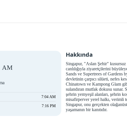
Hakkında
Singapur, "Aslan Şehir" kusursuz t
AM
canlılığıyla ziyaretçilerini büyül
Sands ve Supertrees of Gardens by
devletinin çarpıcı silüeti, nefes k
uma
Chinatown ve Kampong Glam gibi çe
sulandıran mutfak dokusu sunar. S
şehrin yemyeşil alanları, şehrin k
7:04 AM
misafirperver yerel halkı, verimli t
Singapur, onu gerçekten olağanüst
7:16 PM
yaşamanın bir kanıtıdır.