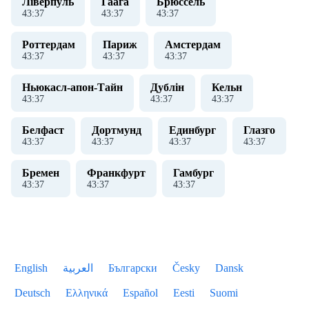
Ліверпуль
Гаага
Брюссель
43
:
37
43
:
37
43
:
37
Роттердам
Париж
Амстердам
43
:
37
43
:
37
43
:
37
Ньюкасл-апон-Тайн
Дублін
Кельн
43
:
37
43
:
37
43
:
37
Белфаст
Дортмунд
Единбург
Глазго
43
:
37
43
:
37
43
:
37
43
:
37
Бремен
Франкфурт
Гамбург
43
:
37
43
:
37
43
:
37
English
العربية
Български
Česky
Dansk
Deutsch
Ελληνικά
Español
Eesti
Suomi