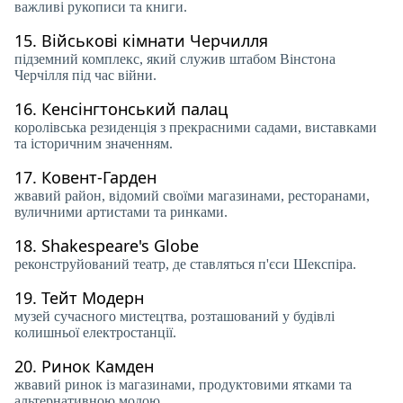
важливі рукописи та книги.
15.
Військові кімнати Черчилля
підземний комплекс, який служив штабом Вінстона
Черчілля під час війни.
16.
Кенсінгтонський палац
королівська резиденція з прекрасними садами, виставками
та історичним значенням.
17.
Ковент-Гарден
жвавий район, відомий своїми магазинами, ресторанами,
вуличними артистами та ринками.
18.
Shakespeare's Globe
реконструйований театр, де ставляться п'єси Шекспіра.
19.
Тейт Модерн
музей сучасного мистецтва, розташований у будівлі
колишньої електростанції.
20.
Ринок Камден
жвавий ринок із магазинами, продуктовими ятками та
альтернативною модою.