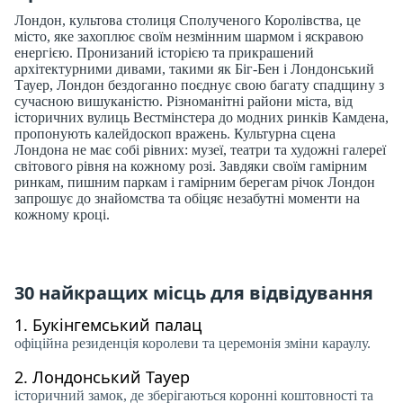
Лондон, культова столиця Сполученого Королівства, це
місто, яке захоплює своїм незмінним шармом і яскравою
енергією. Пронизаний історією та прикрашений
архітектурними дивами, такими як Біг-Бен і Лондонський
Тауер, Лондон бездоганно поєднує свою багату спадщину з
сучасною вишуканістю. Різноманітні райони міста, від
історичних вулиць Вестмінстера до модних ринків Камдена,
пропонують калейдоскоп вражень. Культурна сцена
Лондона не має собі рівних: музеї, театри та художні галереї
світового рівня на кожному розі. Завдяки своїм гамірним
ринкам, пишним паркам і гамірним берегам річок Лондон
запрошує до знайомства та обіцяє незабутні моменти на
кожному кроці.
30 найкращих місць для відвідування
1.
Букінгемський палац
офіційна резиденція королеви та церемонія зміни караулу.
2.
Лондонський Тауер
історичний замок, де зберігаються коронні коштовності та