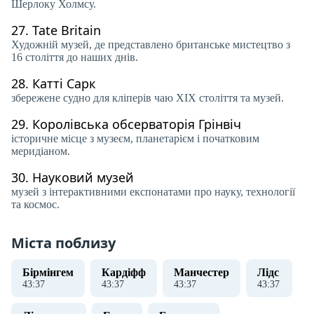
Шерлоку Холмсу.
27.
Tate Britain
Художній музей, де представлено британське мистецтво з
16 століття до наших днів.
28.
Катті Сарк
збережене судно для кліперів чаю XIX століття та музей.
29.
Королівська обсерваторія Грінвіч
історичне місце з музеєм, планетарієм і початковим
меридіаном.
30.
Науковий музей
музей з інтерактивними експонатами про науку, технології
та космос.
Міста поблизу
Бірмінгем
Кардіфф
Манчестер
Лідс
43
:
37
43
:
37
43
:
37
43
:
37