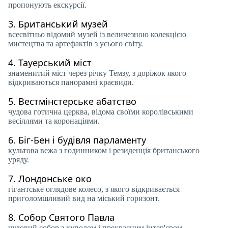
пропонують екскурсії.
3.
Британський музей
всесвітньо відомий музей із величезною колекцією
мистецтва та артефактів з усього світу.
4.
Тауерський міст
знаменитий міст через річку Темзу, з доріжок якого
відкриваються панорамні краєвиди.
5.
Вестмінстерське абатство
чудова готична церква, відома своїми королівськими
весіллями та коронаціями.
6.
Біг-Бен і будівля парламенту
культова вежа з годинником і резиденція британського
уряду.
7.
Лондонське око
гігантське оглядове колесо, з якого відкривається
приголомшливий вид на міський горизонт.
8.
Собор Святого Павла
чудовий собор з куполом і прекрасним інтер'єром.