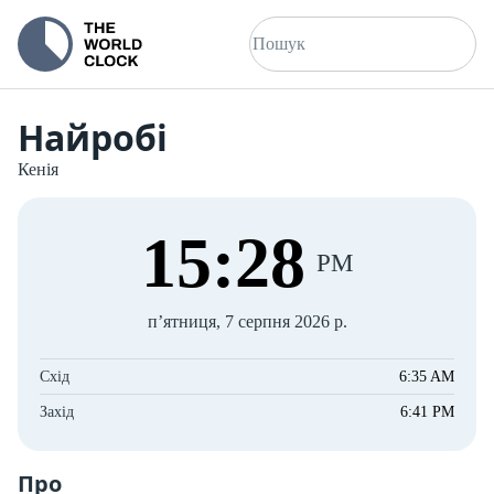
Найробі
Кенія
15
:
28
PM
пʼятниця, 7 серпня 2026 р.
Схід
6:35 AM
Захід
6:41 PM
Про