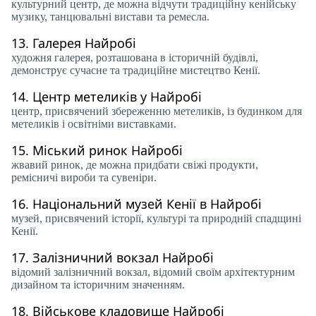
культурний центр, де можна відчути традиційну кенійську
музику, танцювальні вистави та ремесла.
13.
Галерея Найробі
художня галерея, розташована в історичній будівлі,
демонструє сучасне та традиційне мистецтво Кенії.
14.
Центр метеликів у Найробі
центр, присвячений збереженню метеликів, із будинком для
метеликів і освітніми виставками.
15.
Міський ринок Найробі
жвавий ринок, де можна придбати свіжі продукти,
ремісничі вироби та сувеніри.
16.
Національний музей Кенії в Найробі
музей, присвячений історії, культурі та природній спадщині
Кенії.
17.
Залізничний вокзал Найробі
відомий залізничний вокзал, відомий своїм архітектурним
дизайном та історичним значенням.
18.
Військове кладовище Найробі