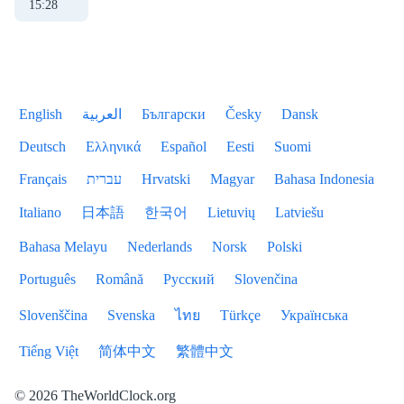
15
:
28
English
العربية
Български
Česky
Dansk
Deutsch
Ελληνικά
Español
Eesti
Suomi
Français
עברית
Hrvatski
Magyar
Bahasa Indonesia
Italiano
日本語
한국어
Lietuvių
Latviešu
Bahasa Melayu
Nederlands
Norsk
Polski
Português
Română
Русский
Slovenčina
Slovenščina
Svenska
ไทย
Türkçe
Українська
Tiếng Việt
简体中文
繁體中文
© 2026 TheWorldClock.org