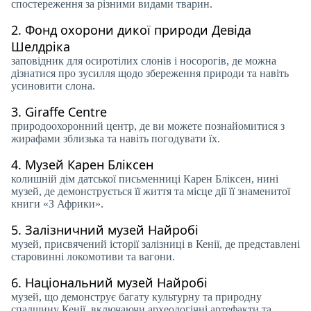
спостереження за різними видами тварин.
2.
Фонд охорони дикої природи Девіда
Шелдріка
заповідник для осиротілих слонів і носорогів, де можна
дізнатися про зусилля щодо збереження природи та навіть
усиновити слона.
3.
Giraffe Centre
природоохоронний центр, де ви можете познайомитися з
жирафами зблизька та навіть погодувати їх.
4.
Музей Карен Бліксен
колишній дім датської письменниці Карен Бліксен, нині
музей, де демонструється її життя та місце дії її знаменитої
книги «З Африки».
5.
Залізничний музей Найробі
музей, присвячений історії залізниці в Кенії, де представлені
старовинні локомотиви та вагони.
6.
Національний музей Найробі
музей, що демонструє багату культурну та природну
спадщину Кенії, включаючи археологічні артефакти та