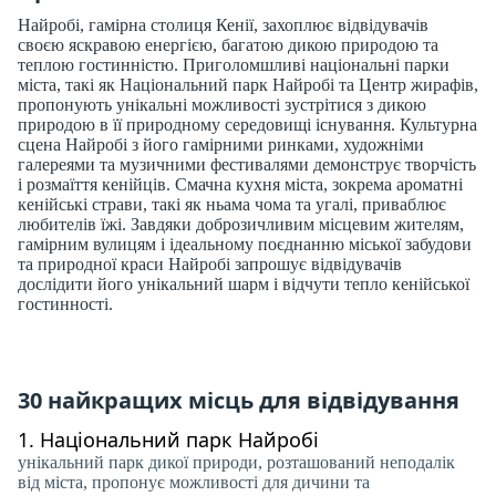
Найробі, гамірна столиця Кенії, захоплює відвідувачів
своєю яскравою енергією, багатою дикою природою та
теплою гостинністю. Приголомшливі національні парки
міста, такі як Національний парк Найробі та Центр жирафів,
пропонують унікальні можливості зустрітися з дикою
природою в її природному середовищі існування. Культурна
сцена Найробі з його гамірними ринками, художніми
галереями та музичними фестивалями демонструє творчість
і розмаїття кенійців. Смачна кухня міста, зокрема ароматні
кенійські страви, такі як ньама чома та угалі, приваблює
любителів їжі. Завдяки доброзичливим місцевим жителям,
гамірним вулицям і ідеальному поєднанню міської забудови
та природної краси Найробі запрошує відвідувачів
дослідити його унікальний шарм і відчути тепло кенійської
гостинності.
30 найкращих місць для відвідування
1.
Національний парк Найробі
унікальний парк дикої природи, розташований неподалік
від міста, пропонує можливості для дичини та