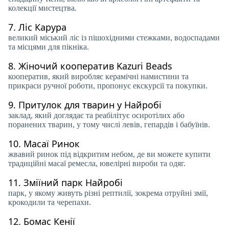
колекції мистецтва.
7.
Ліс Карура
великий міський ліс із пішохідними стежками, водоспадами
та місцями для пікніка.
8.
Жіночий кооператив Kazuri Beads
кооператив, який виробляє керамічні намистини та
прикраси ручної роботи, пропонує екскурсії та покупки.
9.
Притулок для тварин у Найробі
заклад, який доглядає та реабілітує осиротілих або
поранених тварин, у тому числі левів, гепардів і бабуїнів.
10.
Масаї Ринок
жвавий ринок під відкритим небом, де ви можете купити
традиційні масаї ремесла, ювелірні вироби та одяг.
11.
Зміїний парк Найробі
парк, у якому живуть різні рептилії, зокрема отруйні змії,
крокодили та черепахи.
12.
Бомас Кенії