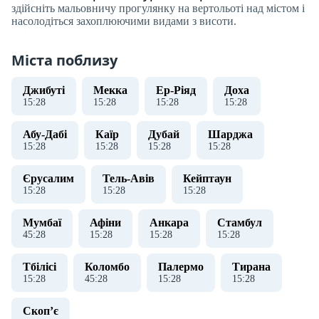
здійсніть мальовничу прогулянку на вертольоті над містом і
насолодіться захоплюючими видами з висоти.
Міста поблизу
Джибуті
Мекка
Ер-Ріяд
Доха
15
:
28
15
:
28
15
:
28
15
:
28
Абу-Дабі
Каїр
Дубай
Шарджа
15
:
28
15
:
28
15
:
28
15
:
28
Єрусалим
Тель-Авів
Кейптаун
15
:
28
15
:
28
15
:
28
Мумбаї
Афіни
Анкара
Стамбул
45
:
28
15
:
28
15
:
28
15
:
28
Тбілісі
Коломбо
Палермо
Тирана
15
:
28
45
:
28
15
:
28
15
:
28
Скоп’є