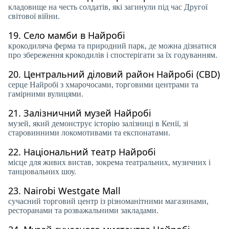
кладовище на честь солдатів, які загинули під час Другої
світової війни.
19.
Село мамби в Найробі
крокодиляча ферма та природний парк, де можна дізнатися
про збереження крокодилів і спостерігати за їх годуванням.
20.
Центральний діловий район Найробі (CBD)
серце Найробі з хмарочосами, торговими центрами та
гамірними вулицями.
21.
Залізничний музей Найробі
музей, який демонструє історію залізниці в Кенії, зі
старовинними локомотивами та експонатами.
22.
Національний театр Найробі
місце для живих вистав, зокрема театральних, музичних і
танцювальних шоу.
23.
Nairobi Westgate Mall
сучасний торговий центр із різноманітними магазинами,
ресторанами та розважальними закладами.