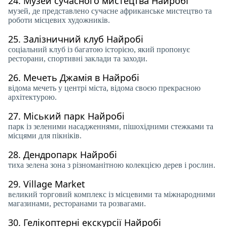
24.
Музей сучасного мистецтва Найробі
музей, де представлено сучасне африканське мистецтво та
роботи місцевих художників.
25.
Залізничний клуб Найробі
соціальний клуб із багатою історією, який пропонує
ресторани, спортивні заклади та заходи.
26.
Мечеть Джамія в Найробі
відома мечеть у центрі міста, відома своєю прекрасною
архітектурою.
27.
Міський парк Найробі
парк із зеленими насадженнями, пішохідними стежками та
місцями для пікніків.
28.
Дендропарк Найробі
тиха зелена зона з різноманітною колекцією дерев і рослин.
29.
Village Market
великий торговий комплекс із місцевими та міжнародними
магазинами, ресторанами та розвагами.
30.
Гелікоптерні екскурсії Найробі