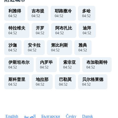
利雅得
吉布提
耶路撒冷
多哈
04
:
52
04
:
52
04
:
52
04
:
52
特拉维夫
开罗
阿布扎比
迪拜
04
:
52
04
:
52
04
:
52
04
:
52
沙迦
安卡拉
第比利斯
雅典
04
:
52
04
:
52
04
:
52
04
:
52
伊斯坦布尔
内罗毕
索非亚
布加勒斯特
04
:
52
04
:
52
04
:
52
04
:
52
斯科普里
地拉那
巴勒莫
贝尔格莱德
04
:
52
04
:
52
04
:
52
04
:
52
English
العربية
Български
Česky
Dansk