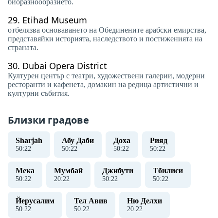
биоразнообразието.
29.
Etihad Museum
отбелязва основаването на Обединените арабски емирства,
представяйки историята, наследството и постиженията на
страната.
30.
Dubai Opera District
Културен център с театри, художествени галерии, модерни
ресторанти и кафенета, домакин на редица артистични и
културни събития.
Близки градове
Sharjah
Абу Даби
Доха
Рияд
50
:
23
50
:
23
50
:
23
50
:
23
Мека
Мумбай
Джибути
Тбилиси
50
:
23
20
:
23
50
:
23
50
:
23
Йерусалим
Тел Авив
Ню Делхи
50
:
23
50
:
23
20
:
23