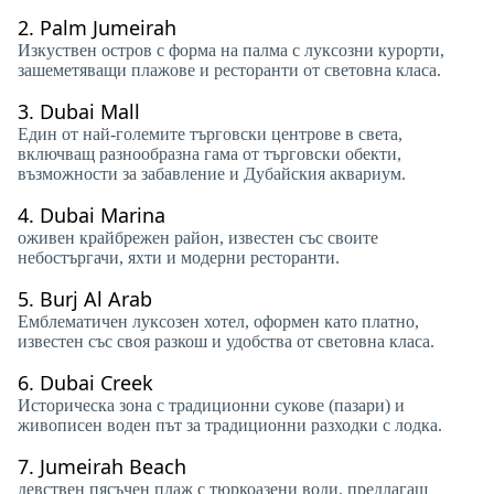
2.
Palm Jumeirah
Изкуствен остров с форма на палма с луксозни курорти,
зашеметяващи плажове и ресторанти от световна класа.
3.
Dubai Mall
Един от най-големите търговски центрове в света,
включващ разнообразна гама от търговски обекти,
възможности за забавление и Дубайския аквариум.
4.
Dubai Marina
оживен крайбрежен район, известен със своите
небостъргачи, яхти и модерни ресторанти.
5.
Burj Al Arab
Емблематичен луксозен хотел, оформен като платно,
известен със своя разкош и удобства от световна класа.
6.
Dubai Creek
Историческа зона с традиционни сукове (пазари) и
живописен воден път за традиционни разходки с лодка.
7.
Jumeirah Beach
девствен пясъчен плаж с тюркоазени води, предлагащ