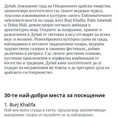
Дубай, бляскавият град на Обединените арабски емирства,
хипнотизира посетителите със своите модерни чудеса,
луксозни изживявания и културен синтез. Емблематичните
забележителности на града, като Burj Khalifa, Palm Jumeirah
и Dubai Mall, демонстрират неговата амбиция и
архитектурна мощ. Опциите за пазаруване, хранене и
развлечения в Дубай от световна класа отговарят на всеки
вкус и желание. Разнообразната културна сцена на града,
наблюдавана в неговите традиционни пазари, модерни
художествени галерии и оживени фестивали, добавя
дълбочина и интрига. Със своите девствени плажове,
пустинни приключения и перфектна комбинация от
богатство и традиция, Дубай кани посетителите да се
отдадат на несравнимия му блясък и да прегърнат духа на
арабското гостоприемство.
30-те най-добри места за посещение
1.
Burj Khalifa
Най-високата сграда в света, предлагаща зашеметяващи
панорамни гледки от палубите си за наблюдение.