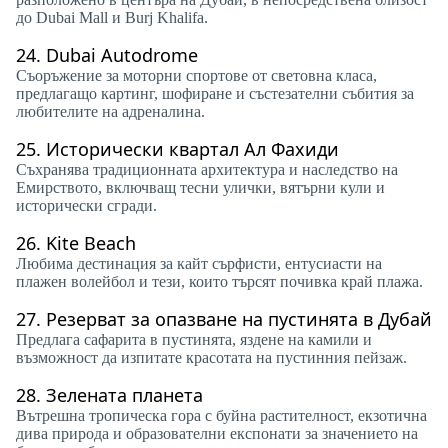
до Dubai Mall и Burj Khalifa.
24.
Dubai Autodrome
Съоръжение за моторни спортове от световна класа,
предлагащо картинг, шофиране и състезателни събития за
любителите на адреналина.
25.
Исторически квартал Ал Фахиди
Съхранява традиционната архитектура и наследство на
Емирството, включващ тесни улички, вятърни кули и
исторически сгради.
26.
Kite Beach
Любима дестинация за кайт сърфисти, ентусиасти на
плажен волейбол и тези, които търсят почивка край плажа.
27.
Резерват за опазване на пустинята в Дубай
Предлага сафарита в пустинята, яздене на камили и
възможност да изпитате красотата на пустинния пейзаж.
28.
Зелената планета
Вътрешна тропическа гора с буйна растителност, екзотична
дива природа и образователни експонати за значението на