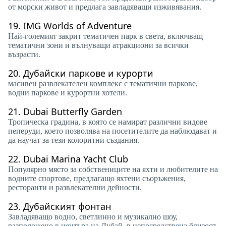
от морски живот и предлага завладяващи изживявания.
19.
IMG Worlds of Adventure
Най-големият закрит тематичен парк в света, включващ
тематични зони и вълнуващи атракциони за всички
възрасти.
20.
Дубайски паркове и курорти
масивен развлекателен комплекс с тематични паркове,
водни паркове и курортни хотели.
21.
Dubai Butterfly Garden
Тропическа градина, в която се намират различни видове
пеперуди, което позволява на посетителите да наблюдават и
да научат за тези колоритни създания.
22.
Dubai Marina Yacht Club
Популярно място за собствениците на яхти и любителите на
водните спортове, предлагащо яхтени съоръжения,
ресторанти и развлекателни дейности.
23.
Дубайският фонтан
Завладяващо водно, светлинно и музикално шоу,
разположено в центъра на Дубай, в непосредствена близост