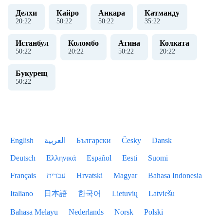
Делхи
Кайро
Анкара
Катманду
20
:
23
50
:
23
50
:
23
35
:
23
Истанбул
Коломбо
Атина
Колката
50
:
23
20
:
23
50
:
23
20
:
23
Букурещ
50
:
23
English
العربية
Български
Česky
Dansk
Deutsch
Ελληνικά
Español
Eesti
Suomi
Français
עברית
Hrvatski
Magyar
Bahasa Indonesia
Italiano
日本語
한국어
Lietuvių
Latviešu
Bahasa Melayu
Nederlands
Norsk
Polski