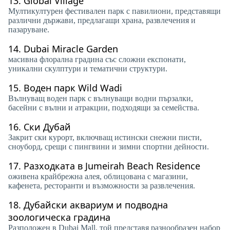
13.
Global Village
Мултикултурен фестивален парк с павилиони, представящи
различни държави, предлагащи храна, развлечения и
пазаруване.
14.
Dubai Miracle Garden
масивна флорална градина със сложни експонати,
уникални скулптури и тематични структури.
15.
Воден парк Wild Wadi
Вълнуващ воден парк с вълнуващи водни пързалки,
басейни с вълни и атракции, подходящи за семейства.
16.
Ски Дубай
Закрит ски курорт, включващ истински снежни писти,
сноуборд, срещи с пингвини и зимни спортни дейности.
17.
Разходката в Jumeirah Beach Residence
оживена крайбрежна алея, облицована с магазини,
кафенета, ресторанти и възможности за развлечения.
18.
Дубайски аквариум и подводна
зоологическа градина
Разположен в Dubai Mall, той представя разнообразен набор