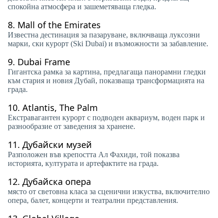
спокойна атмосфера и зашеметяваща гледка.
8.
Mall of the Emirates
Известна дестинация за пазаруване, включваща луксозни
марки, ски курорт (Ski Dubai) и възможности за забавление.
9.
Dubai Frame
Гигантска рамка за картина, предлагаща панорамни гледки
към стария и новия Дубай, показваща трансформацията на
града.
10.
Atlantis, The Palm
Екстравагантен курорт с подводен аквариум, воден парк и
разнообразие от заведения за хранене.
11.
Дубайски музей
Разположен във крепостта Ал Фахиди, той показва
историята, културата и артефактите на града.
12.
Дубайска опера
място от световна класа за сценични изкуства, включително
опера, балет, концерти и театрални представления.