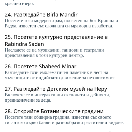
красиво езеро.
24.
Разгледайте Birla Mandir
Посетете този модерен храм, посветен на Бог Кришна и
Радха, известен със сложната си мраморна изработка.
25.
Посетете културно представление в
Rabindra Sadan
Насладете се на музикални, танцови и театрални
представления в този културен център.
26.
Посетете Shaheed Minar
Разгледайте този емблематичен паметник в чест на
мъчениците от индийското движение за независимост.
27.
Разгледайте Детския музей на Неру
Включете се в интерактивни експонати и дейности,
предназначени за деца.
28.
Открийте Ботаническите градини
Посетете тази обширна градина, известна със своето
гигантско дърво банян и разнообразни растителни видове.