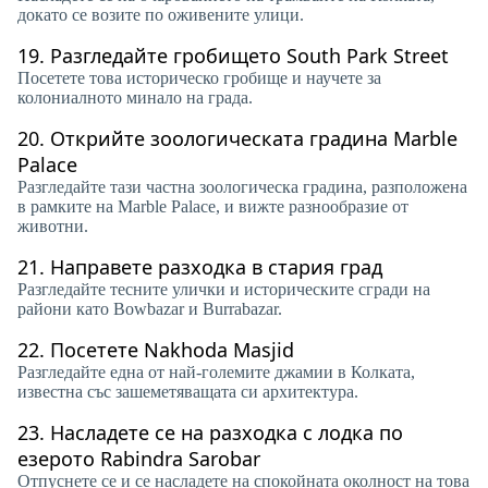
докато се возите по оживените улици.
19.
Разгледайте гробището South Park Street
Посетете това историческо гробище и научете за
колониалното минало на града.
20.
Открийте зоологическата градина Marble
Palace
Разгледайте тази частна зоологическа градина, разположена
в рамките на Marble Palace, и вижте разнообразие от
животни.
21.
Направете разходка в стария град
Разгледайте тесните улички и историческите сгради на
райони като Bowbazar и Burrabazar.
22.
Посетете Nakhoda Masjid
Разгледайте една от най-големите джамии в Колката,
известна със зашеметяващата си архитектура.
23.
Насладете се на разходка с лодка по
езерото Rabindra Sarobar
Отпуснете се и се насладете на спокойната околност на това