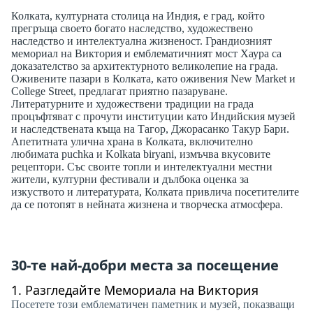
Колката, културната столица на Индия, е град, който
прегръща своето богато наследство, художествено
наследство и интелектуална жизненост. Грандиозният
мемориал на Виктория и емблематичният мост Хаура са
доказателство за архитектурното великолепие на града.
Оживените пазари в Колката, като оживения New Market и
College Street, предлагат приятно пазаруване.
Литературните и художествени традиции на града
процъфтяват с прочути институции като Индийския музей
и наследствената къща на Тагор, Джорасанко Такур Бари.
Апетитната улична храна в Колката, включително
любимата puchka и Kolkata biryani, измъчва вкусовите
рецептори. Със своите топли и интелектуални местни
жители, културни фестивали и дълбока оценка за
изкуството и литературата, Колката привлича посетителите
да се потопят в нейната жизнена и творческа атмосфера.
30-те най-добри места за посещение
1.
Разгледайте Мемориала на Виктория
Посетете този емблематичен паметник и музей, показващи