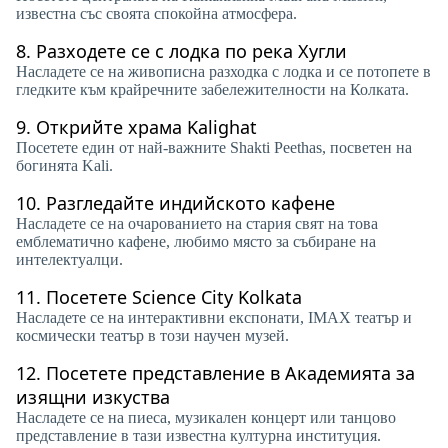
известна със своята спокойна атмосфера.
8.
Разходете се с лодка по река Хугли
Насладете се на живописна разходка с лодка и се потопете в
гледките към крайречните забележителности на Колката.
9.
Открийте храма Kalighat
Посетете един от най-важните Shakti Peethas, посветен на
богинята Kali.
10.
Разгледайте индийското кафене
Насладете се на очарованието на стария свят на това
емблематично кафене, любимо място за събиране на
интелектуалци.
11.
Посетете Science City Kolkata
Насладете се на интерактивни експонати, IMAX театър и
космически театър в този научен музей.
12.
Посетете представление в Академията за
изящни изкуства
Насладете се на пиеса, музикален концерт или танцово
представление в тази известна културна институция.