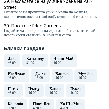
29.
Насладете се на улична храна на Park
Street
Отдайте се на прочутата улична храна на Колката,
включително puchka (pani puri), рулца kathi и сладкиши.
30.
Посетете Eden Gardens
Гледайте мач по крикет на един от най-големите и най-
исторически стадиони за крикет в света.
Близки градове
Дака
Катманду
Чианг Май
46
:
10
31
:
10
46
:
10
Ню Делхи
Делхи
Банкок
Мумбай
16
:
10
16
:
10
46
:
10
16
:
10
Патая
Чънду
Ханой
Пукет
46
:
10
46
:
10
46
:
10
46
:
10
Коломбо
Пном Пен
Хо Ши Мин
16
:
10
46
:
10
46
:
10