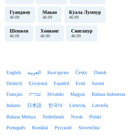
Гуанджоу
Макао
Куала Лумпур
46
:
10
46
:
10
46
:
10
Шенжен
Хонконг
Сингапур
46
:
10
46
:
10
46
:
10
English
العربية
Български
Česky
Dansk
Deutsch
Ελληνικά
Español
Eesti
Suomi
Français
עברית
Hrvatski
Magyar
Bahasa Indonesia
Italiano
日本語
한국어
Lietuvių
Latviešu
Bahasa Melayu
Nederlands
Norsk
Polski
Português
Română
Русский
Slovenčina