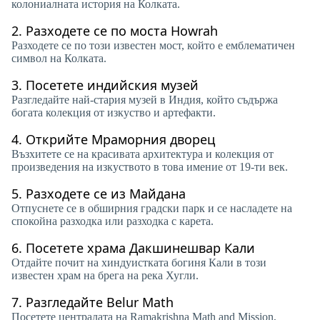
колониалната история на Колката.
2.
Разходете се по моста Howrah
Разходете се по този известен мост, който е емблематичен
символ на Колката.
3.
Посетете индийския музей
Разгледайте най-стария музей в Индия, който съдържа
богата колекция от изкуство и артефакти.
4.
Открийте Мраморния дворец
Възхитете се на красивата архитектура и колекция от
произведения на изкуството в това имение от 19-ти век.
5.
Разходете се из Майдана
Отпуснете се в обширния градски парк и се насладете на
спокойна разходка или разходка с карета.
6.
Посетете храма Дакшинешвар Кали
Отдайте почит на хиндуистката богиня Кали в този
известен храм на брега на река Хугли.
7.
Разгледайте Belur Math
Посетете централата на Ramakrishna Math and Mission,