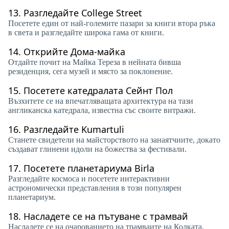
13.
Разгледайте College Street
Посетете един от най-големите пазари за книги втора ръка
в света и разгледайте широка гама от книги.
14.
Открийте Дома-майка
Отдайте почит на Майка Тереза ​​в нейната бивша
резиденция, сега музей и място за поклонение.
15.
Посетете катедралата Сейнт Пол
Възхитете се на впечатляващата архитектура на тази
англиканска катедрала, известна със своите витражи.
16.
Разгледайте Kumartuli
Станете свидетели на майсторството на занаятчиите, докато
създават глинени идоли на божества за фестивали.
17.
Посетете планетариума Birla
Разгледайте космоса и посетете интерактивни
астрономически представления в този популярен
планетариум.
18.
Насладете се на пътуване с трамвай
Насладете се на очарованието на трамваите на Колката,