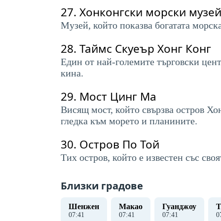
27.
Хонконгски морски музе
Музей, който показва богатата морск
28.
Таймс Скуеър Хонг Конг
Един от най-големите търговски цент
кина.
29.
Мост Цинг Ма
Висящ мост, който свързва остров Хо
гледка към морето и планините.
30.
Остров По Той
Тих остров, който е известен със сво
Близки градове
Шенжен
Макао
Гуанджоу
Т
07
:
41
07
:
41
07
:
41
0