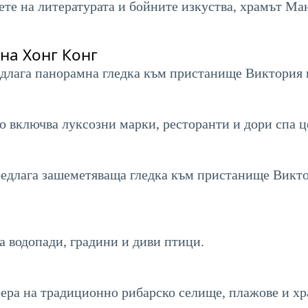
ете на литературата и бойните изкуства, храмът Ма
на Хонг Конг
едлага панорамна гледка към пристанище Виктория и
то включва луксозни марки, ресторанти и дори спа ц
редлага зашеметяваща гледка към пристанище Викто
а водопади, градини и диви птици.
ера на традиционно рибарско селище, плажове и хр