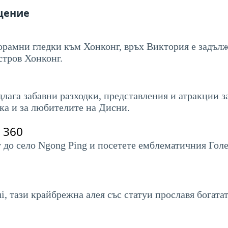
ещение
рамни гледки към Хонконг, връх Виктория е задълж
стров Хонконг.
лага забавни разходки, представления и атракции з
ака и за любителите на Дисни.
 360
 до село Ngong Ping и посетете емблематичния Голе
i, тази крайбрежна алея със статуи прославя богат