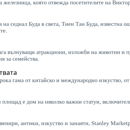
а железница, която отвежда посетителите на Виктор
 на седнал Буда в света, Тиен Тан Буда, известна о
те.
лага вълнуващи атракциони, изложби на животни и п
я за семейства.
твата
рока гама от китайско и международно изкуство, о
зи площад е дом на няколко важни статуи, включите
венири, антики, изкуство и занаяти, Stanley Marketp