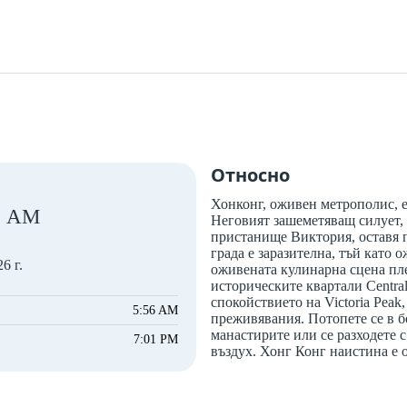
Относно
Хонконг, оживен метрополис, е
AM
Неговият зашеметяващ силует, 
пристанище Виктория, оставя п
града е заразителна, тъй като
6 г.
оживената кулинарна сцена пле
историческите квартали Centra
спокойствието на Victoria Peak
5:56 AM
преживявания. Потопете се в бо
манастирите или се разходете с
7:01 PM
въздух. Хонг Конг наистина е 