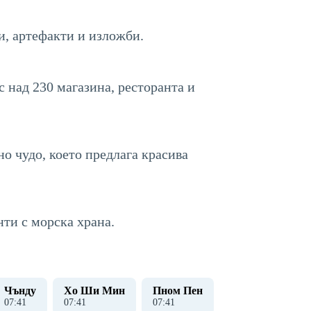
и, артефакти и изложби.
 над 230 магазина, ресторанта и
о чудо, което предлага красива
нти с морска храна.
Чънду
Хо Ши Мин
Пном Пен
07
:
41
07
:
41
07
:
41