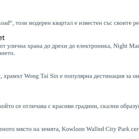
ad“, този модерен квартал е известен със своите р
et
от улична храна до дрехи до електроника, Night Mar
ането.
, храмът Wong Tai Sin е популярна дестинация за он
ойто се отличава с красиви градини, скални образув
еното място на земята, Kowloon Walled City Park се