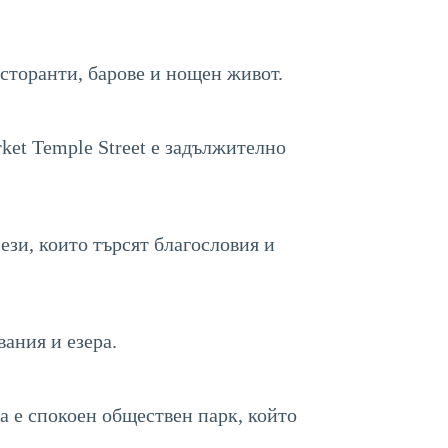
есторанти, барове и нощен живот.
ket Temple Street е задължително
ези, които търсят благословия и
ания и езера.
га е спокоен обществен парк, който