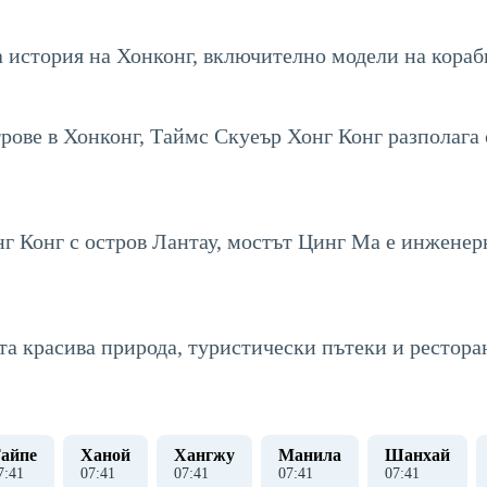
й
а история на Хонконг, включително модели на кораб
рове в Хонконг, Таймс Скуеър Хонг Конг разполага с
нг Конг с остров Лантау, мостът Цинг Ма е инженерн
ята красива природа, туристически пътеки и рестора
айпе
Ханой
Хангжу
Манила
Шанхай
7
:
41
07
:
41
07
:
41
07
:
41
07
:
41