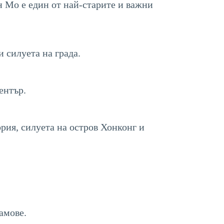
н Мо е един от най-старите и важни
 силуета на града.
ентър.
рия, силуета на остров Хонконг и
амове.