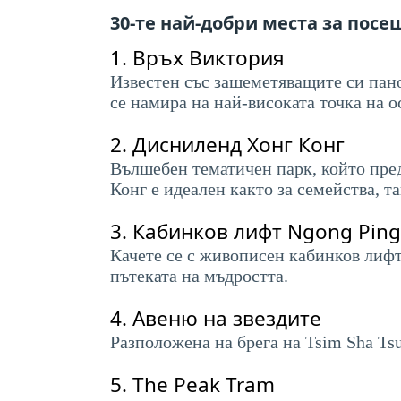
30-те най-добри места за пос
1.
Връх Виктория
Известен със зашеметяващите си пано
се намира на най-високата точка на о
2.
Дисниленд Хонг Конг
Вълшебен тематичен парк, който пред
Конг е идеален както за семейства, т
3.
Кабинков лифт Ngong Ping
Качете се с живописен кабинков лифт
пътеката на мъдростта.
4.
Авеню на звездите
Разположена на брега на Tsim Sha Tsu
5.
The Peak Tram