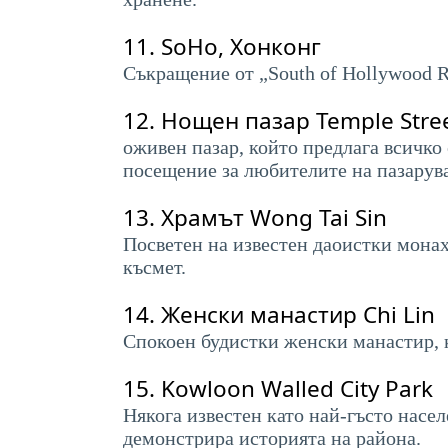
11.
SoHo, Хонконг
Съкращение от „South of Hollywood Ro
12.
Нощен пазар Temple Stre
оживен пазар, който предлага всичко 
посещение за любителите на пазарув
13.
Храмът Wong Tai Sin
Посветен на известен даоистки монах
късмет.
14.
Женски манастир Chi Lin
Спокоен будистки женски манастир, к
15.
Kowloon Walled City Park
Някога известен като най-гъсто насел
демонстрира историята на района.