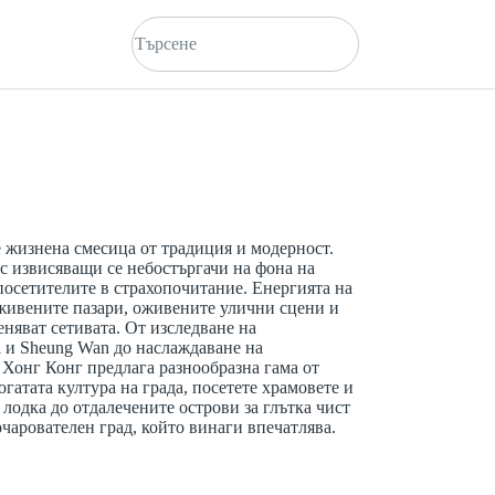
 жизнена смесица от традиция и модерност.
с извисяващи се небостъргачи на фона на
осетителите в страхопочитание. Енергията на
 оживените пазари, оживените улични сцени и
няват сетивата. От изследване на
l и Sheung Wan до наслаждаване на
, Хонг Конг предлага разнообразна гама от
гатата култура на града, посетете храмовете и
 лодка до отдалечените острови за глътка чист
очарователен град, който винаги впечатлява.