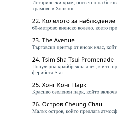
Исторически храм, посветен на богов
храмове в Хонконг.
22.
Колелото за наблюдение 
60-метрово виенско колело, което пр
23.
The Avenue
Търговски център от висок клас, кой
24.
Tsim Sha Tsui Promenade
Популярна крайбрежна алея, която п
ферибота Star.
25.
Хонг Конг Парк
Красиво озеленен парк, който включв
26.
Остров Cheung Chau
Малък остров, който предлага атмосф