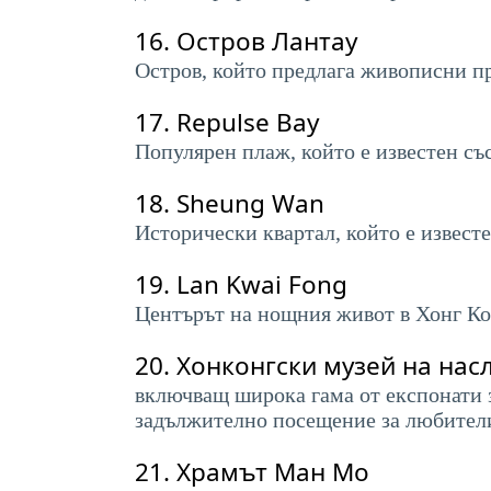
16.
Остров Лантау
Остров, който предлага живописни пр
17.
Repulse Bay
Популярен плаж, който е известен със
18.
Sheung Wan
Исторически квартал, който е извест
19.
Lan Kwai Fong
Центърът на нощния живот в Хонг Кон
20.
Хонконгски музей на нас
включващ широка гама от експонати з
задължително посещение за любители
21.
Храмът Ман Мо