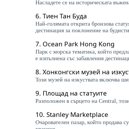
Насладете се на историческата въжен
6.
Тиен Тан Буда
Най-голямата открита бронзова статуя
дестинация за поклонение на будисти
7.
Ocean Park Hong Kong
Парк с морска тематика, който пред
е изпълнена със забавления дестинаци
8.
Хонконгски музей на изкус
Този музей на изкуствата включва ши
9.
Площад на статуите
Разположен в сърцето на Central, то
10.
Stanley Marketplace
Очарователен пазар, който продава су
хранене.