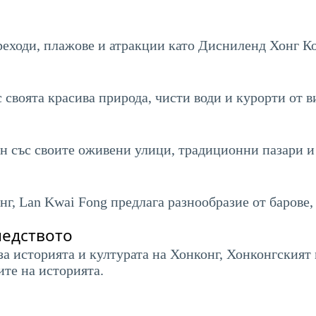
еходи, плажове и атракции като Дисниленд Хонг Ко
 своята красива природа, чисти води и курорти от в
ен със своите оживени улици, традиционни пазари и
г, Lan Kwai Fong предлага разнообразие от барове,
ледството
а историята и културата на Хонконг, Хонконгският 
те на историята.