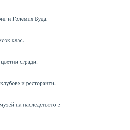
нг и Големия Буда.
исок клас.
 цветни сгради.
 клубове и ресторанти.
музей на наследството е