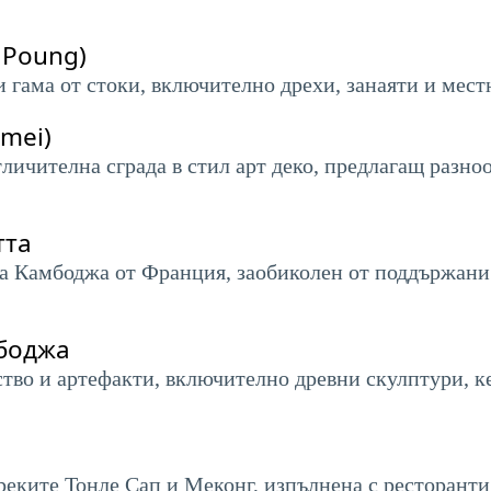
 Poung)
и гама от стоки, включително дрехи, занаяти и мест
mei)
личителна сграда в стил арт деко, предлагащ разноо
тта
на Камбоджа от Франция, заобиколен от поддържани
боджа
тво и артефакти, включително древни скулптури, ке
реките Тонле Сап и Меконг, изпълнена с ресторанти,