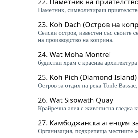
22.
Паметник на приятелств
Паметник, символизиращ приятелство
23.
Koh Dach (Остров на коп
Селски остров, известен със своите 
на производство на коприна.
24.
Wat Moha Montrei
будистки храм с красива архитектура
25.
Koh Pich (Diamond Island)
Остров за отдих на река Tonle Bassac
26.
Wat Sisowath Quay
Крайречна алея с живописна гледка къ
27.
Камбоджанска агенция за
Организация, подкрепяща местните же