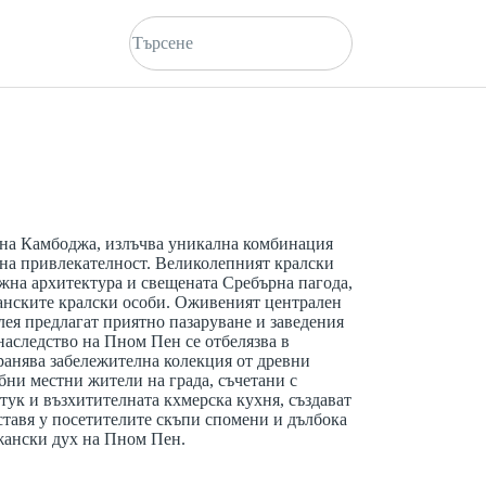
на Камбоджа, излъчва уникална комбинация
рна привлекателност. Великолепният кралски
ложна архитектура и свещената Сребърна пагода,
анските кралски особи. Оживеният централен
лея предлагат приятно пазаруване и заведения
 наследство на Пном Пен се отбелязва в
ранява забележителна колекция от древни
ни местни жители на града, съчетани с
тук и възхитителната кхмерска кухня, създават
ставя у посетителите скъпи спомени и дълбока
жански дух на Пном Пен.