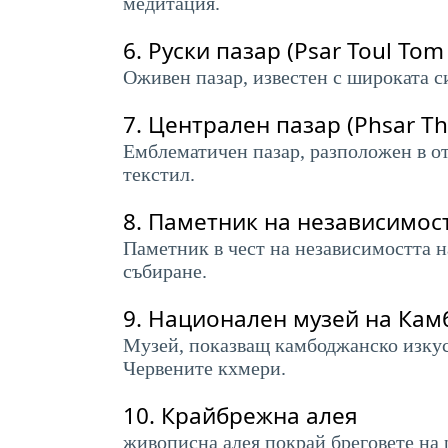
медитация.
6.
Руски пазар (Psar Toul Tom
Оживен пазар, известен с широката с
7.
Централен пазар (Phsar Th
Емблематичен пазар, разположен в от
текстил.
8.
Паметник на независимос
Паметник в чест на независимостта 
събиране.
9.
Национален музей на Кам
Музей, показващ камбоджанско изкус
Червените кхмери.
10.
Крайбрежна алея
живописна алея покрай бреговете на 