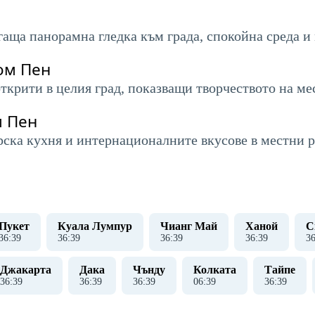
гаща панорамна гледка към града, спокойна среда и
ом Пен
открити в целия град, показващи творчеството на 
м Пен
рска кухня и интернационалните вкусове в местни р
Пукет
Куала Лумпур
Чианг Май
Ханой
С
36
:
40
36
:
40
36
:
40
36
:
40
3
Джакарта
Дака
Чънду
Колката
Тайпе
36
:
40
36
:
40
36
:
40
06
:
40
36
:
40