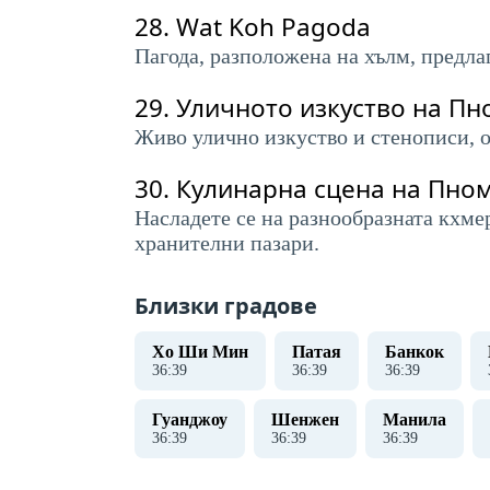
28.
Wat Koh Pagoda
Пагода, разположена на хълм, предла
29.
Уличното изкуство на Пн
Живо улично изкуство и стенописи, 
30.
Кулинарна сцена на Пно
Насладете се на разнообразната кхме
хранителни пазари.
Близки градове
Хо Ши Мин
Патая
Банкок
36
:
40
36
:
40
36
:
40
Гуанджоу
Шенжен
Манила
36
:
40
36
:
40
36
:
40