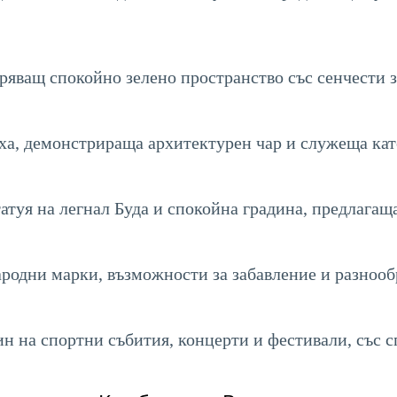
ряващ спокойно зелено пространство със сенчести з
ха, демонстрираща архитектурен чар и служеща кат
татуя на легнал Буда и спокойна градина, предлагаща
одни марки, възможности за забавление и разнообр
 на спортни събития, концерти и фестивали, със 