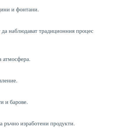
дини и фонтани.
ат да наблюдават традиционния процес
а атмосфера.
вление.
и и барове.
за ръчно изработени продукти.