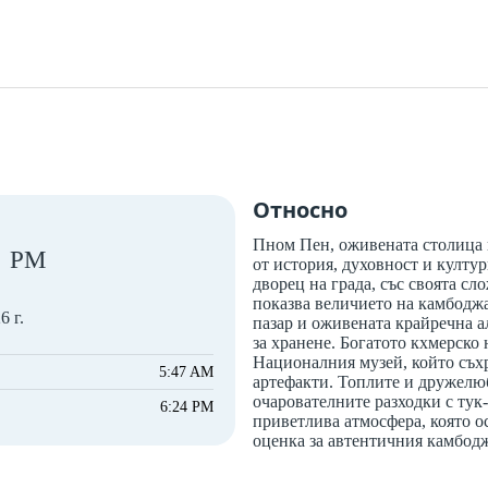
Относно
Пном Пен, оживената столица 
PM
от история, духовност и култу
дворец на града, със своята с
показва величието на камбодж
6 г.
пазар и оживената крайречна а
за хранене. Богатото кхмерско
Националния музей, който съх
5:47 AM
артефакти. Топлите и дружелюб
очарователните разходки с тук-
6:24 PM
приветлива атмосфера, която о
оценка за автентичния камбод