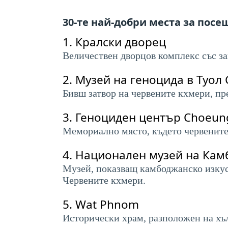
30-те най-добри места за пос
1.
Кралски дворец
Величествен дворцов комплекс със з
2.
Музей на геноцида в Туол 
Бивш затвор на червените кхмери, пр
3.
Геноциден център Choeung E
Мемориално място, където червените
4.
Национален музей на Кам
Музей, показващ камбоджанско изкус
Червените кхмери.
5.
Wat Phnom
Исторически храм, разположен на хъл