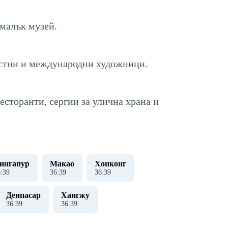
 малък музей.
местни и международни художници.
есторанти, сергии за улична храна и
ингапур
Макао
Хонконг
6
:
40
36
:
40
36
:
40
Денпасар
Хангжу
36
:
40
36
:
40