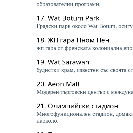
образователни програми.
17.
Wat Botum Park
Градски парк около Wat Botum, осигу
18.
ЖП гара Пном Пен
жп гара от френската колониална епо
19.
Wat Sarawan
будистки храм, известен със своята с
20.
Aeon Mall
Модерен търговски център с междунар
21.
Олимпийски стадион
Многофункционален стадион, домакин
наоколо.