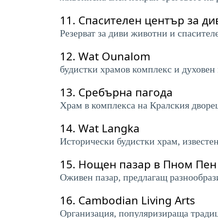
11.
Спасителен център за ди
Резерват за диви животни и спасител
12.
Wat Ounalom
будистки храмов комплекс и духовен 
13.
Сребърна пагода
Храм в комплекса на Кралския дворец
14.
Wat Langka
Исторически будистки храм, известен
15.
Нощен пазар в Пном Пен
Оживен пазар, предлагащ разнообрази
16.
Cambodian Living Arts
Организация, популяризираща традиц