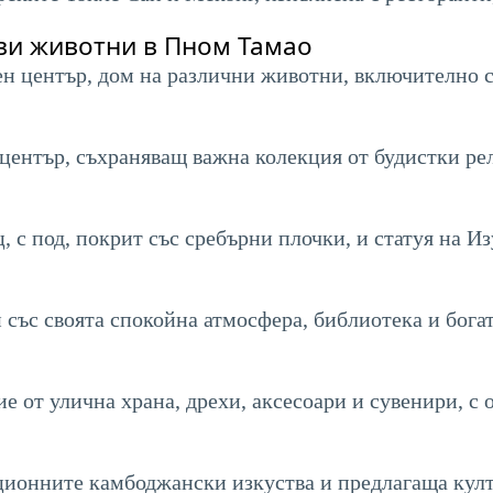
ви животни в Пном Тамао
ен център, дом на различни животни, включително с
център, съхраняващ важна колекция от будистки ре
, с под, покрит със сребърни плочки, и статуя на И
 със своята спокойна атмосфера, библиотека и бога
е от улична храна, дрехи, аксесоари и сувенири, с 
ионните камбоджански изкуства и предлагаща култ