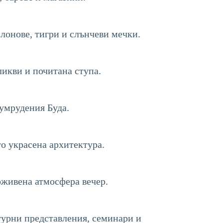
лонове, тигри и слънчеви мечки.
ликви и почитана ступа.
зумрудения Буда.
то украсена архитектура.
оживена атмосфера вечер.
урни представления, семинари и