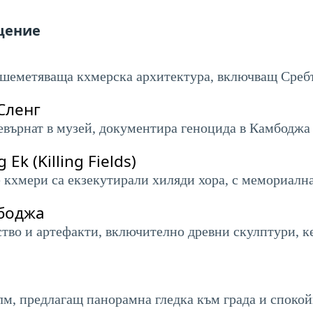
ещение
ашеметяваща кхмерска архитектура, включващ Сребъ
Сленг
евърнат в музей, документира геноцида в Камбоджа 
k (Killing Fields)
 кхмери са екзекутирали хиляди хора, с мемориалн
боджа
тво и артефакти, включително древни скулптури, ке
м, предлагащ панорамна гледка към града и спокой