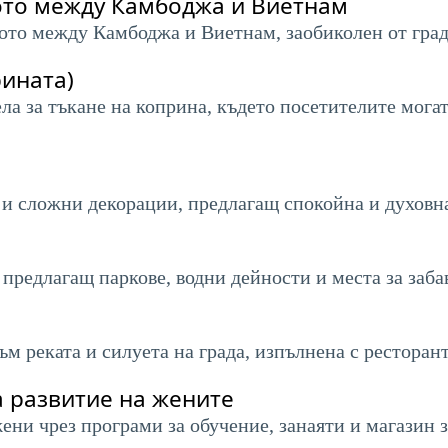
ото между Камбоджа и Виетнам
то между Камбоджа и Виетнам, заобиколен от гра
рината)
села за тъкане на коприна, където посетителите мог
 и сложни декорации, предлагащ спокойна и духовн
, предлагащ паркове, водни дейности и места за заба
м реката и силуета на града, изпълнена с ресторант
 развитие на жените
ни чрез програми за обучение, занаяти и магазин 