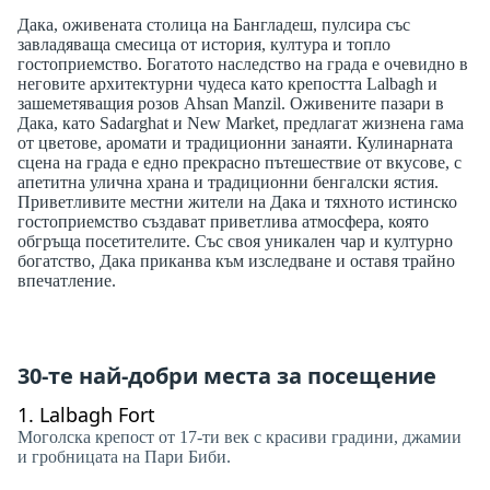
Дака, оживената столица на Бангладеш, пулсира със
завладяваща смесица от история, култура и топло
гостоприемство. Богатото наследство на града е очевидно в
неговите архитектурни чудеса като крепостта Lalbagh и
зашеметяващия розов Ahsan Manzil. Оживените пазари в
Дака, като Sadarghat и New Market, предлагат жизнена гама
от цветове, аромати и традиционни занаяти. Кулинарната
сцена на града е едно прекрасно пътешествие от вкусове, с
апетитна улична храна и традиционни бенгалски ястия.
Приветливите местни жители на Дака и тяхното истинско
гостоприемство създават приветлива атмосфера, която
обгръща посетителите. Със своя уникален чар и културно
богатство, Дака приканва към изследване и оставя трайно
впечатление.
30-те най-добри места за посещение
1.
Lalbagh Fort
Моголска крепост от 17-ти век с красиви градини, джамии
и гробницата на Пари Биби.