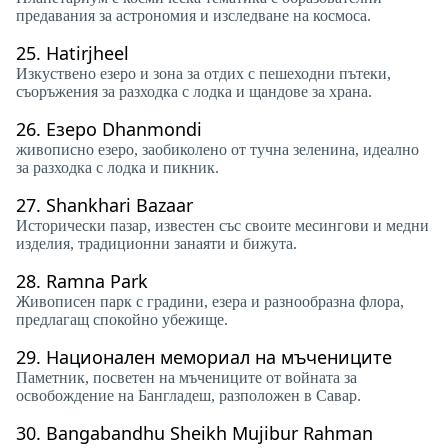
предавания за астрономия и изследване на космоса.
25.
Hatirjheel
Изкуствено езеро и зона за отдих с пешеходни пътеки,
съоръжения за разходка с лодка и щандове за храна.
26.
Езеро Dhanmondi
живописно езеро, заобиколено от тучна зеленина, идеално
за разходка с лодка и пикник.
27.
Shankhari Bazaar
Исторически пазар, известен със своите месингови и медни
изделия, традиционни занаяти и бижута.
28.
Ramna Park
Живописен парк с градини, езера и разнообразна флора,
предлагащ спокойно убежище.
29.
Национален мемориал на мъчениците
Паметник, посветен на мъчениците от войната за
освобождение на Бангладеш, разположен в Савар.
30.
Bangabandhu Sheikh Mujibur Rahman