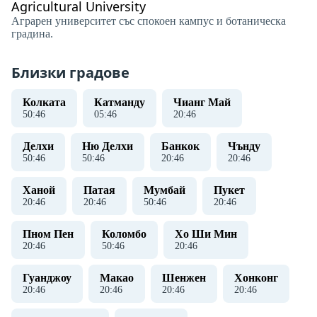
Agricultural University
Аграрен университет със спокоен кампус и ботаническа
градина.
Близки градове
Колката
Катманду
Чианг Май
50
:
46
05
:
46
20
:
46
Делхи
Ню Делхи
Банкок
Чънду
50
:
46
50
:
46
20
:
46
20
:
46
Ханой
Патая
Мумбай
Пукет
20
:
46
20
:
46
50
:
46
20
:
46
Пном Пен
Коломбо
Хо Ши Мин
20
:
46
50
:
46
20
:
46
Гуанджоу
Макао
Шенжен
Хонконг
20
:
46
20
:
46
20
:
46
20
:
46