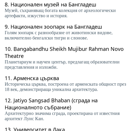
8.
Национален музей на Бангладеш
Музей, съхраняващ богата колекция от археологически
артефакти, изкуство и история.
9.
Национален зоопарк на Бангладеш
Голям зоопарк с разнообразие от животински видове,
включително бенгалски тигри и слонове.
10.
Bangabandhu Sheikh Mujibur Rahman Novo
Theatre
Планетариум и научен център, предлагащ образователни
представления и изложби.
11.
Арменска църква
Историческа църква, построена от арменската общност през
18 век, демонстрираща уникална архитектура.
12.
Jatiyo Sangsad Bhaban (сграда на
Националното събрание)
Архитектурно значима сграда, проектирана от известния
архитект Луис Кан.
13.
Университет в Дака