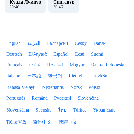
Куала Лумпур
Сингапур
20
:
46
20
:
46
English
العربية
Български
Česky
Dansk
Deutsch
Ελληνικά
Español
Eesti
Suomi
Français
עברית
Hrvatski
Magyar
Bahasa Indonesia
Italiano
日本語
한국어
Lietuvių
Latviešu
Bahasa Melayu
Nederlands
Norsk
Polski
Português
Română
Русский
Slovenčina
Slovenščina
Svenska
ไทย
Türkçe
Українська
Tiếng Việt
简体中文
繁體中文