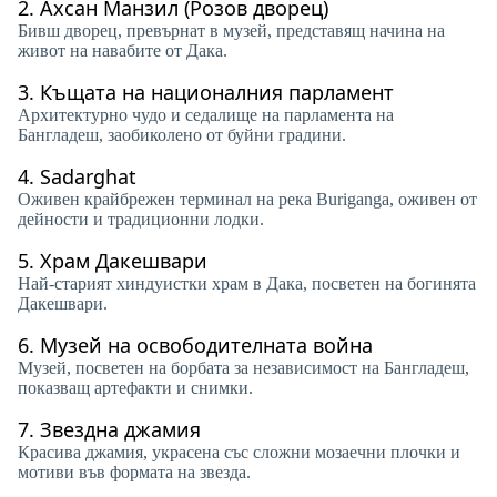
2.
Ахсан Манзил (Розов дворец)
Бивш дворец, превърнат в музей, представящ начина на
живот на навабите от Дака.
3.
Къщата на националния парламент
Архитектурно чудо и седалище на парламента на
Бангладеш, заобиколено от буйни градини.
4.
Sadarghat
Оживен крайбрежен терминал на река Buriganga, оживен от
дейности и традиционни лодки.
5.
Храм Дакешвари
Най-старият хиндуистки храм в Дака, посветен на богинята
Дакешвари.
6.
Музей на освободителната война
Музей, посветен на борбата за независимост на Бангладеш,
показващ артефакти и снимки.
7.
Звездна джамия
Красива джамия, украсена със сложни мозаечни плочки и
мотиви във формата на звезда.