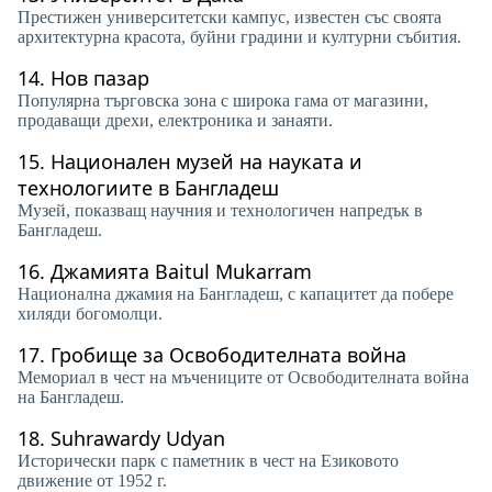
Престижен университетски кампус, известен със своята
архитектурна красота, буйни градини и културни събития.
14.
Нов пазар
Популярна търговска зона с широка гама от магазини,
продаващи дрехи, електроника и занаяти.
15.
Национален музей на науката и
технологиите в Бангладеш
Музей, показващ научния и технологичен напредък в
Бангладеш.
16.
Джамията Baitul Mukarram
Национална джамия на Бангладеш, с капацитет да побере
хиляди богомолци.
17.
Гробище за Освободителната война
Мемориал в чест на мъчениците от Освободителната война
на Бангладеш.
18.
Suhrawardy Udyan
Исторически парк с паметник в чест на Езиковото
движение от 1952 г.