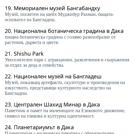
19.
Мемориален музей Бангабандху
Музей, посветен на шейх Муджибур Рахман, бащата-
основател на Бангладеш.
20.
Национална ботаническа градина в Дака
пищна ботаническа градина с голямо разнообразие от
растения, дървета и цветя.
21.
Shishu Park
Увеселителен парк с атракциони, развлечения и съоръжения
за отдих за деца и семейства.
22.
Национален музей на Бангладеш
Музей, показващ артефакти, скулптури и произведения на
изкуството, представящи културното наследство на
Бангладеш.
23.
Централен Шахид Минар в Дака
Паметник в памет на мъчениците на Езиковото движение,
символ на езикова и културна идентичност.
24.
Планетариумът в Дака
Планетариум с космическа тематика с образователни