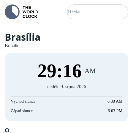
Brasília
Brazílie
29
:
16
AM
neděle 9. srpna 2026
Východ slunce
6:30 AM
Západ slunce
6:03 PM
O