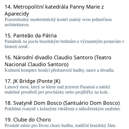
14.
Metropolitní katedrála Panny Marie z
Aparecidy
Pozoruhodný modernistický kostel známý svou jedinečnou
architekturou.
15.
Panteão da Pátria
Památník na poctu brazilským hrdinům a významným postavám v
historii země.
16.
Národní divadlo Claudio Santoro (Teatro
Nacional Claudio Santoro)
Kulturní komplex hostící představení hudby, tance a divadla.
17.
JK Bridge (Ponte JK)
Lanový most, který se klene nad jezerem Paranoá a nabízí
malebné prostředí pro procházky nebo projížďky na kole.
18.
Svatyně Dom Bosco (Santuário Dom Bosco)
Poklidná svatyně s krásnými vitrážemi a náboženským uměním.
19.
Clube do Choro
Proslulé místo pro živou choro hudbu, tradiční brazilský žánr.