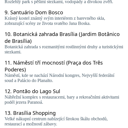
Rozlehlý park s pěšími stezkami, vodopády a divokou zvěří.
9.
Santuário Dom Bosco
Krásný kostel známý svým interiérem z barevného skla,
zobrazující scény ze života svatého Jana Boska.
10.
Botanická zahrada Brasília (Jardim Botânico
de Brasília)
Botanická zahrada s rozmanitými rostlinnými druhy a turistickými
stezkami.
11.
Náměstí tří mocností (Praça dos Três
Poderes)
Náměstí, kde se nachází Národní kongres, Nejvyšší federální
soud a Palácio do Planalto.
12.
Pontão do Lago Sul
Nábřežní komplex s restauracemi, bary a rekreačními aktivitami
podél jezera Paranoá.
13.
Brasília Shopping
Velké nákupní centrum nabízející širokou škálu obchodů,
restaurací a možností zábavy.