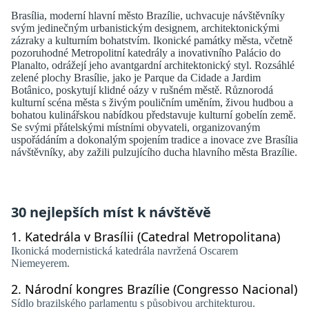
Brasília, moderní hlavní město Brazílie, uchvacuje návštěvníky
svým jedinečným urbanistickým designem, architektonickými
zázraky a kulturním bohatstvím. Ikonické památky města, včetně
pozoruhodné Metropolitní katedrály a inovativního Palácio do
Planalto, odrážejí jeho avantgardní architektonický styl. Rozsáhlé
zelené plochy Brasílie, jako je Parque da Cidade a Jardim
Botânico, poskytují klidné oázy v rušném městě. Různorodá
kulturní scéna města s živým pouličním uměním, živou hudbou a
bohatou kulinářskou nabídkou představuje kulturní gobelín země.
Se svými přátelskými místními obyvateli, organizovaným
uspořádáním a dokonalým spojením tradice a inovace zve Brasília
návštěvníky, aby zažili pulzujícího ducha hlavního města Brazílie.
30 nejlepších míst k návštěvě
1.
Katedrála v Brasílii (Catedral Metropolitana)
Ikonická modernistická katedrála navržená Oscarem
Niemeyerem.
2.
Národní kongres Brazílie (Congresso Nacional)
Sídlo brazilského parlamentu s působivou architekturou.