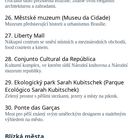
Oficiální sídlo prezidenta Brazílie, známé svou elegantní
architekturou a zahradami.
26.
Městské muzeum (Museu da Cidade)
Muzeum představující historii a urbanismus Brasílie.
27.
Liberty Mall
Nákupní centrum se směsí místních a mezinárodních obchodů,
food courtem a kinem.
28.
Conjunto Cultural da República
Kulturní komplex, ve kterém sídlí Národní knihovna a Národní
muzeum republiky.
29.
Ekologický park Sarah Kubitschek (Parque
Ecológico Sarah Kubitschek)
Zelený prostor s pěšími stezkami, jezery a místy na piknik.
30.
Ponte das Garças
Most pro pěší známý svým uměleckým designem a malebným
výhledem na město.
Blízká města