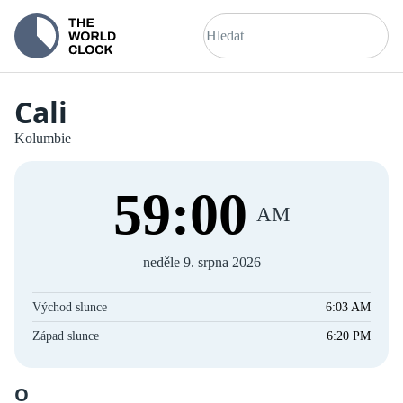
Cali
Kolumbie
59
:
00
AM
neděle 9. srpna 2026
Východ slunce
6:03 AM
Západ slunce
6:20 PM
O