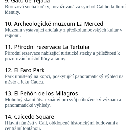
9.
Gato de Tejada
Bronzová socha kočky, považovaná za symbol Caliho kulturní
identity.
10.
Archeologické muzeum La Merced
Muzeum vystavující artefakty z předkolumbovských kultur v
regionu.
11.
Přírodní rezervace La Tertulia
Přírodní rezervace nabízející turistické stezky a příležitosti k
pozorování místní flóry a fauny.
12.
El Faro Park
Park umístěný na kopci, poskytující panoramatický výhled na
město a řeku Cauca.
13.
El Peñón de los Milagros
Mohutný skalní útvar známý pro svůj náboženský význam a
panoramatické výhledy.
14.
Caicedo Square
Hlavní náměstí v Cali, obklopené historickými budovami a
centrální fontánou.