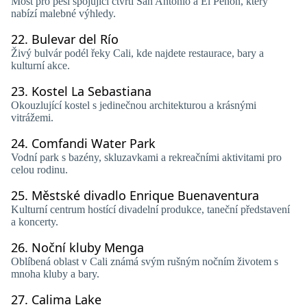
Most pro pěší spojující čtvrti San Antonio a El Peñón, který
nabízí malebné výhledy.
22.
Bulevar del Río
Živý bulvár podél řeky Cali, kde najdete restaurace, bary a
kulturní akce.
23.
Kostel La Sebastiana
Okouzlující kostel s jedinečnou architekturou a krásnými
vitrážemi.
24.
Comfandi Water Park
Vodní park s bazény, skluzavkami a rekreačními aktivitami pro
celou rodinu.
25.
Městské divadlo Enrique Buenaventura
Kulturní centrum hostící divadelní produkce, taneční představení
a koncerty.
26.
Noční kluby Menga
Oblíbená oblast v Cali známá svým rušným nočním životem s
mnoha kluby a bary.
27.
Calima Lake