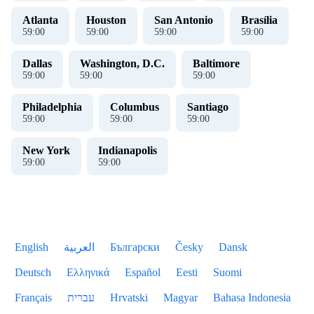
Atlanta
Houston
San Antonio
Brasília
59
:
00
59
:
00
59
:
00
59
:
00
Dallas
Washington, D.C.
Baltimore
59
:
00
59
:
00
59
:
00
Philadelphia
Columbus
Santiago
59
:
00
59
:
00
59
:
00
New York
Indianapolis
59
:
00
59
:
00
English
العربية
Български
Česky
Dansk
Deutsch
Ελληνικά
Español
Eesti
Suomi
Français
עברית
Hrvatski
Magyar
Bahasa Indonesia