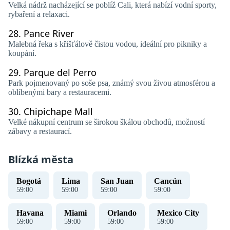
Velká nádrž nacházející se poblíž Cali, která nabízí vodní sporty,
rybaření a relaxaci.
28.
Pance River
Malebná řeka s křišťálově čistou vodou, ideální pro pikniky a
koupání.
29.
Parque del Perro
Park pojmenovaný po soše psa, známý svou živou atmosférou a
oblíbenými bary a restauracemi.
30.
Chipichape Mall
Velké nákupní centrum se širokou škálou obchodů, možností
zábavy a restaurací.
Blízká města
Bogotá
Lima
San Juan
Cancún
59
:
00
59
:
00
59
:
00
59
:
00
Havana
Miami
Orlando
Mexico City
59
:
00
59
:
00
59
:
00
59
:
00