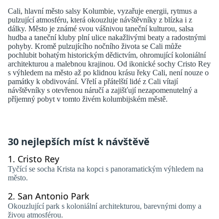
Cali, hlavní město salsy Kolumbie, vyzařuje energii, rytmus a
pulzující atmosféru, která okouzluje návštěvníky z blízka i z
dálky. Město je známé svou vášnivou taneční kulturou, salsa
hudba a taneční kluby plní ulice nakažlivými beaty a radostnými
pohyby. Kromě pulzujícího nočního života se Cali může
pochlubit bohatým historickým dědictvím, ohromující koloniální
architekturou a malebnou krajinou. Od ikonické sochy Cristo Rey
s výhledem na město až po klidnou krásu řeky Cali, není nouze o
památky k obdivování. Vřelí a přátelští lidé z Cali vítají
návštěvníky s otevřenou náručí a zajišťují nezapomenutelný a
příjemný pobyt v tomto živém kolumbijském městě.
30 nejlepších míst k návštěvě
1.
Cristo Rey
Tyčící se socha Krista na kopci s panoramatickým výhledem na
město.
2.
San Antonio Park
Okouzlující park s koloniální architekturou, barevnými domy a
živou atmosférou.