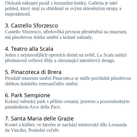
Okázalá nákupní pasáž s luxusními butiky, Galleria je také
pohled, který stojí za shlédnutí se svými skleněnými stropy a
majestátností.
3.
Castello Sforzesco
Castello Sforzesco, středověká pevnost přeměněná na muzeum,
má působivou sbírku umění a krásné zahrady.
4.
Teatro alla Scala
Jeden z nejslavnějších operních domů na světě, La Scala nabízí
představení světové třídy a ohromující interiérový design.
5.
Pinacoteca di Brera
Proslulé muzeum umění Pinacoteca se může pochlubit působivou
sbírkou italského renesančního umění.
6.
Park Sempione
Krásný městský park s pěšími cestami, jezerem a pozoruhodným
památníkem Arco della Pace.
7.
Santa Maria delle Grazie
Kostel a klášter, ve kterém se nachází mistrovské dílo Leonarda
da Vinciho, Poslední večeře.