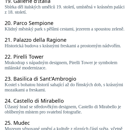
19.
Gallerie d'Italia
Sbírka děl italských umělců 19. století, umístěná v krásném paláci
z 18. století.
20.
Parco Sempione
Klidný městský park s pěšími cestami, jezerem a spoustou zeleně.
21.
Palazzo della Ragione
Historická budova s ​​krásnými freskami a prostorným nádvořím.
22.
Pirelli Tower
Mrakodrap s nápadným designem, Pirelli Tower je symbolem
milánské modernizace.
23.
Basilica di Sant'Ambrogio
Kostel s bohatou historií sahající až do římských dob, s krásnými
mozaikami a freskami.
24.
Castello di Mirabello
Úžasný hrad se středověkým designem, Castello di Mirabello je
oblíbeným místem pro svatební fotografie.
25.
Mudec
Muzeum věnované umění a kultuře z různých částí světa, včetně