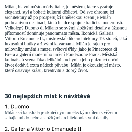
Milán, hlavní město módy Itálie, je městem, které vyzařuje
eleganci, styl a bohaté kulturní dědictví. Od své ohromující
architektury až po prosperující uměleckou scénu je Milán
podmanivou destinací, která hladce spojuje tradici s moderností.
Velkolepý Duomo di Milano se svými složitými detaily a úžasnou
přítomností dominuje panoramatu města. Ikonická Galleria
Vittorio Emanuele II., mistrovské dílo architektury 19. století, láká
luxusními butiky a živými kavárnami. Milán je rájem pro
milovníky umění s muzei světové třídy, jako je Pinacoteca di
Brera a galerií moderního umění Fondazione Prada. Městská
kulinářská scéna láká delikátní kuchyní a jeho pulzující noční
život dodává extra nádech půvabu. Milán je okouzlující město,
které oslavuje krásu, kreativitu a dobrý život.
30 nejlepších míst k návštěvě
1.
Duomo
Milánská katedrála je skutečným uměleckým dílem s věžemi
sahajícími do nebe a složitými architektonickými detaily.
2.
Galleria Vittorio Emanuele II