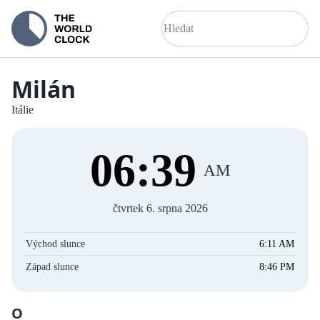
Milán
Itálie
06
:
39
AM
čtvrtek 6. srpna 2026
Východ slunce
6:11 AM
Západ slunce
8:46 PM
O