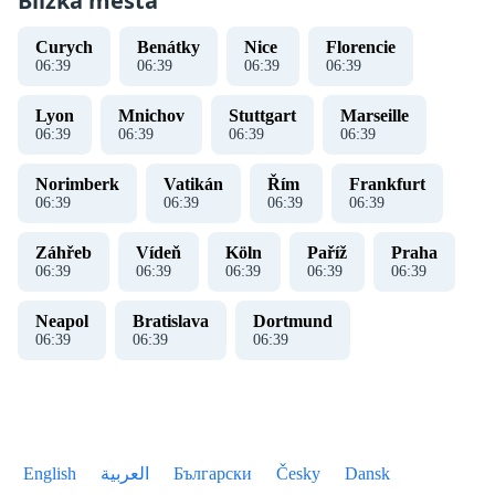
Blízká města
Curych
Benátky
Nice
Florencie
06
:
39
06
:
39
06
:
39
06
:
39
Lyon
Mnichov
Stuttgart
Marseille
06
:
39
06
:
39
06
:
39
06
:
39
Norimberk
Vatikán
Řím
Frankfurt
06
:
39
06
:
39
06
:
39
06
:
39
Záhřeb
Vídeň
Köln
Paříž
Praha
06
:
39
06
:
39
06
:
39
06
:
39
06
:
39
Neapol
Bratislava
Dortmund
06
:
39
06
:
39
06
:
39
English
العربية
Български
Česky
Dansk