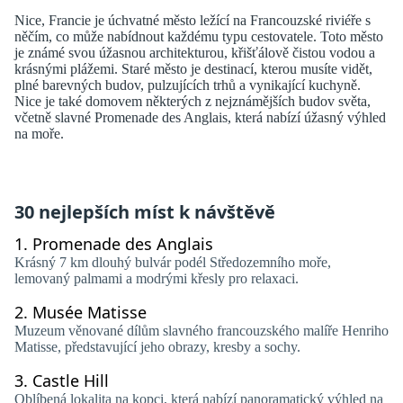
Nice, Francie je úchvatné město ležící na Francouzské riviéře s
něčím, co může nabídnout každému typu cestovatele. Toto město
je známé svou úžasnou architekturou, křišťálově čistou vodou a
krásnými plážemi. Staré město je destinací, kterou musíte vidět,
plné barevných budov, pulzujících trhů a vynikající kuchyně.
Nice je také domovem některých z nejznámějších budov světa,
včetně slavné Promenade des Anglais, která nabízí úžasný výhled
na moře.
30 nejlepších míst k návštěvě
1.
Promenade des Anglais
Krásný 7 km dlouhý bulvár podél Středozemního moře,
lemovaný palmami a modrými křesly pro relaxaci.
2.
Musée Matisse
Muzeum věnované dílům slavného francouzského malíře Henriho
Matisse, představující jeho obrazy, kresby a sochy.
3.
Castle Hill
Oblíbená lokalita na kopci, která nabízí panoramatický výhled na