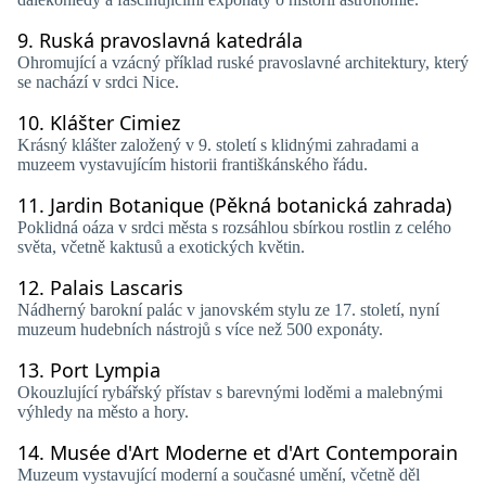
9.
Ruská pravoslavná katedrála
Ohromující a vzácný příklad ruské pravoslavné architektury, který
se nachází v srdci Nice.
10.
Klášter Cimiez
Krásný klášter založený v 9. století s klidnými zahradami a
muzeem vystavujícím historii františkánského řádu.
11.
Jardin Botanique (Pěkná botanická zahrada)
Poklidná oáza v srdci města s rozsáhlou sbírkou rostlin z celého
světa, včetně kaktusů a exotických květin.
12.
Palais Lascaris
Nádherný barokní palác v janovském stylu ze 17. století, nyní
muzeum hudebních nástrojů s více než 500 exponáty.
13.
Port Lympia
Okouzlující rybářský přístav s barevnými loděmi a malebnými
výhledy na město a hory.
14.
Musée d'Art Moderne et d'Art Contemporain
Muzeum vystavující moderní a současné umění, včetně děl