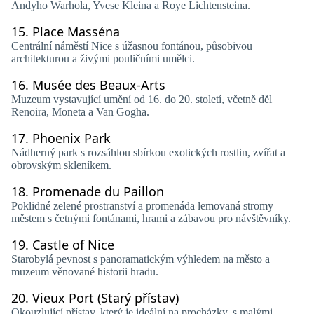
Andyho Warhola, Yvese Kleina a Roye Lichtensteina.
15.
Place Masséna
Centrální náměstí Nice s úžasnou fontánou, působivou
architekturou a živými pouličními umělci.
16.
Musée des Beaux-Arts
Muzeum vystavující umění od 16. do 20. století, včetně děl
Renoira, Moneta a Van Gogha.
17.
Phoenix Park
Nádherný park s rozsáhlou sbírkou exotických rostlin, zvířat a
obrovským skleníkem.
18.
Promenade du Paillon
Poklidné zelené prostranství a promenáda lemovaná stromy
městem s četnými fontánami, hrami a zábavou pro návštěvníky.
19.
Castle of Nice
Starobylá pevnost s panoramatickým výhledem na město a
muzeum věnované historii hradu.
20.
Vieux Port (Starý přístav)
Okouzlující přístav, který je ideální na procházky, s malými