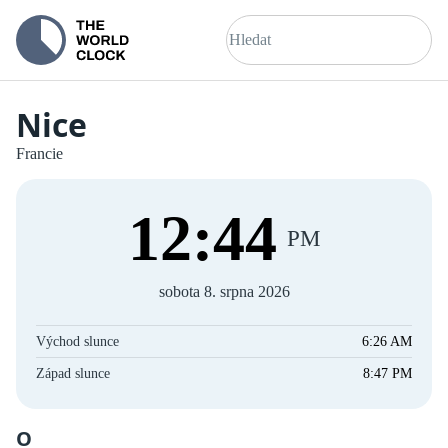
Nice
Francie
12
:
44
PM
sobota 8. srpna 2026
Východ slunce
6:26 AM
Západ slunce
8:47 PM
O