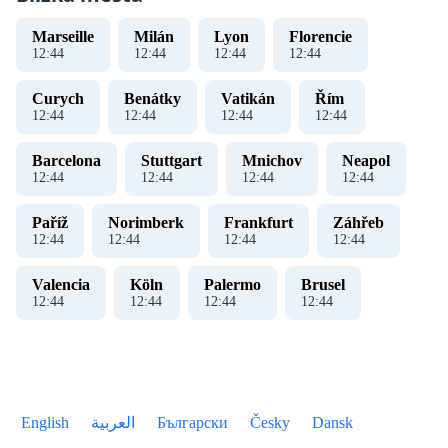
Marseille
Milán
Lyon
Florencie
12
:
44
12
:
44
12
:
44
12
:
44
Curych
Benátky
Vatikán
Řím
12
:
44
12
:
44
12
:
44
12
:
44
Barcelona
Stuttgart
Mnichov
Neapol
12
:
44
12
:
44
12
:
44
12
:
44
Paříž
Norimberk
Frankfurt
Záhřeb
12
:
44
12
:
44
12
:
44
12
:
44
Valencia
Köln
Palermo
Brusel
12
:
44
12
:
44
12
:
44
12
:
44
English
العربية
Български
Česky
Dansk