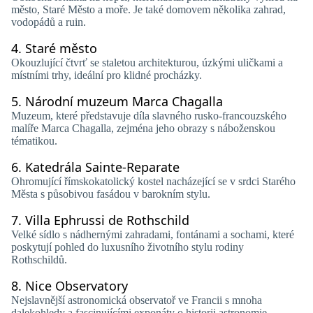
město, Staré Město a moře. Je také domovem několika zahrad,
vodopádů a ruin.
4.
Staré město
Okouzlující čtvrť se staletou architekturou, úzkými uličkami a
místními trhy, ideální pro klidné procházky.
5.
Národní muzeum Marca Chagalla
Muzeum, které představuje díla slavného rusko-francouzského
malíře Marca Chagalla, zejména jeho obrazy s náboženskou
tématikou.
6.
Katedrála Sainte-Reparate
Ohromující římskokatolický kostel nacházející se v srdci Starého
Města s působivou fasádou v barokním stylu.
7.
Villa Ephrussi de Rothschild
Velké sídlo s nádhernými zahradami, fontánami a sochami, které
poskytují pohled do luxusního životního stylu rodiny
Rothschildů.
8.
Nice Observatory
Nejslavnější astronomická observatoř ve Francii s mnoha
dalekohledy a fascinujícími exponáty o historii astronomie.