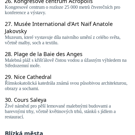
26.
Kongresové centrum Acropolis
Kongresové centrum o rozloze 25 000 metrů čtverečních pro
konference a výstavy.
27.
Musée International d'Art Naïf Anatole
Jakovsky
Muzeum, které vystavuje díla naivního umění z celého světa,
včetně malby, soch a textilu.
28.
Plage de la Baie des Anges
Malebná pláž s křišťálově čistou vodou a úžasným výhledem na
Středozemní moře.
29.
Nice Cathedral
Římskokatolická katedrála známá svou působivou architekturou,
obrazy a sochami.
30.
Cours Saleya
Živé náměstí pro pěší lemované malebnými budovami a
barevnými trhy, včetně květinových trhů, stánků s jídlem a
restaurací.
Blízká města