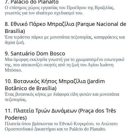
7.
Palácio do Planalto
Ο επίσημος χώρος εργασίας του Προέδρου της Βραζιλίας,
γνωστός για τον ιδιαίτερο σχεδιασμό του.
8.
Εθνικό Πάρκο Μπραζίλια (Parque Nacional de
Brasília)
Ένα τεράστιο πάρκο με μονοπάτια πεζοπορίας, καταρράκτες και
άγρια ​​ζωή.
9.
Santuário Dom Bosco
Μια όμορφη εκκλησία γνωστή για το χρωματισμένο εσωτερικό
της, που απεικονίζει σκηνές από τη ζωή του Αγίου Ιωάννη
Μπόσκο.
10.
Βοτανικός Κήπος Μπραζίλια (Jardim
Botânico de Brasília)
Ένας βοτανικός κήπος με διάφορα είδη φυτών και μονοπάτια
πεζοπορίας.
11.
Πλατεία Τριών Δυνάμεων (Praça dos Três
Poderes)
Πλατεία όπου βρίσκονται το Εθνικό Κογκρέσο, το Ανώτατο
Ομοσπονδιακό Δικαστήριο και το Palácio do Planalto.