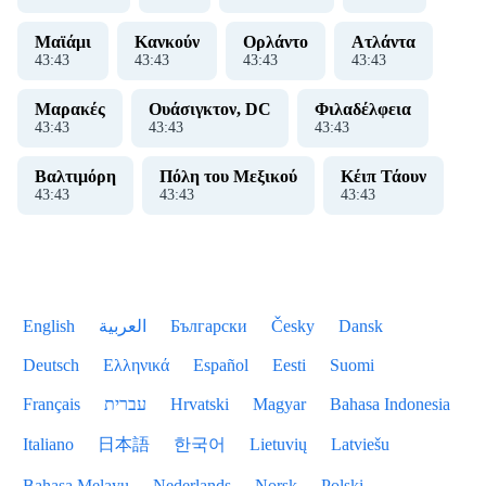
Μαϊάμι
Κανκούν
Ορλάντο
Ατλάντα
43
:
43
43
:
43
43
:
43
43
:
43
Μαρακές
Ουάσιγκτον, DC
Φιλαδέλφεια
43
:
43
43
:
43
43
:
43
Βαλτιμόρη
Πόλη του Μεξικού
Κέιπ Τάουν
43
:
43
43
:
43
43
:
43
English
العربية
Български
Česky
Dansk
Deutsch
Ελληνικά
Español
Eesti
Suomi
Français
עברית
Hrvatski
Magyar
Bahasa Indonesia
Italiano
日本語
한국어
Lietuvių
Latviešu
Bahasa Melayu
Nederlands
Norsk
Polski