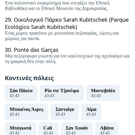
Ένα πολιτιστικό συγκρότημα που στεγάζει την Εθνική
Βιβλιοθήκη και το Εθνικό Μουσείο της Δημοκρατίας.
29.
Οικολογικό Πάρκο Sarah Kubitschek (Parque
Ecológico Sarah Kubitschek)
Ένας χώρος πρασίνου με μονοπάτια πεζοπορίας, λίμνες και
χώρους για πικνίκ.
30.
Ponte das Garças
Μια πεζογέφυρα γνωστή για τον καλλιτεχνικό της σχεδιασμό και
τη γραφική θέα στην πόλη.
Κοντινές πόλεις
Σάο Πάολο
Ρίο ντε Τζανέιρο
Μοντεβιδέο
43
:
43
43
:
43
43
:
43
Μπουένος Άιρες
Σαντιάγο
Λίμα
43
:
43
43
:
43
43
:
43
Μπογκοτά
Cali
Σαν Χουάν
Αβάνα
43
:
43
43
:
43
43
:
43
43
:
43