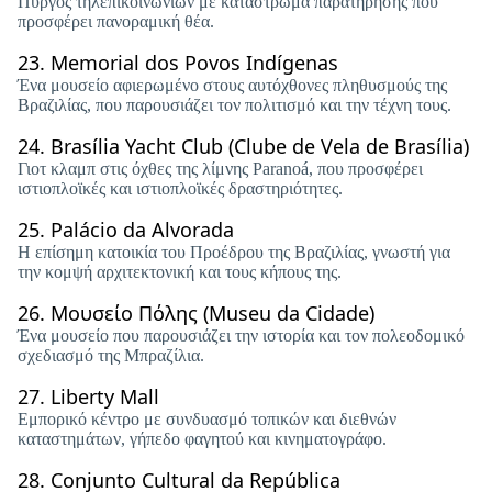
Πύργος τηλεπικοινωνιών με κατάστρωμα παρατήρησης που
προσφέρει πανοραμική θέα.
23.
Memorial dos Povos Indígenas
Ένα μουσείο αφιερωμένο στους αυτόχθονες πληθυσμούς της
Βραζιλίας, που παρουσιάζει τον πολιτισμό και την τέχνη τους.
24.
Brasília Yacht Club (Clube de Vela de Brasília)
Γιοτ κλαμπ στις όχθες της λίμνης Paranoá, που προσφέρει
ιστιοπλοϊκές και ιστιοπλοϊκές δραστηριότητες.
25.
Palácio da Alvorada
Η επίσημη κατοικία του Προέδρου της Βραζιλίας, γνωστή για
την κομψή αρχιτεκτονική και τους κήπους της.
26.
Μουσείο Πόλης (Museu da Cidade)
Ένα μουσείο που παρουσιάζει την ιστορία και τον πολεοδομικό
σχεδιασμό της Μπραζίλια.
27.
Liberty Mall
Εμπορικό κέντρο με συνδυασμό τοπικών και διεθνών
καταστημάτων, γήπεδο φαγητού και κινηματογράφο.
28.
Conjunto Cultural da República