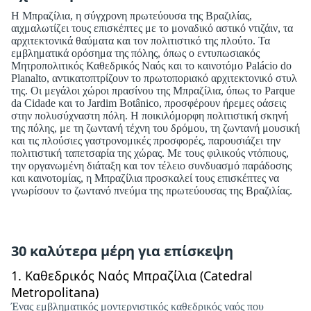
Η Μπραζίλια, η σύγχρονη πρωτεύουσα της Βραζιλίας,
αιχμαλωτίζει τους επισκέπτες με το μοναδικό αστικό ντιζάιν, τα
αρχιτεκτονικά θαύματα και τον πολιτιστικό της πλούτο. Τα
εμβληματικά ορόσημα της πόλης, όπως ο εντυπωσιακός
Μητροπολιτικός Καθεδρικός Ναός και το καινοτόμο Palácio do
Planalto, αντικατοπτρίζουν το πρωτοποριακό αρχιτεκτονικό στυλ
της. Οι μεγάλοι χώροι πρασίνου της Μπραζίλια, όπως το Parque
da Cidade και το Jardim Botânico, προσφέρουν ήρεμες οάσεις
στην πολυσύχναστη πόλη. Η ποικιλόμορφη πολιτιστική σκηνή
της πόλης, με τη ζωντανή τέχνη του δρόμου, τη ζωντανή μουσική
και τις πλούσιες γαστρονομικές προσφορές, παρουσιάζει την
πολιτιστική ταπετσαρία της χώρας. Με τους φιλικούς ντόπιους,
την οργανωμένη διάταξη και τον τέλειο συνδυασμό παράδοσης
και καινοτομίας, η Μπραζίλια προσκαλεί τους επισκέπτες να
γνωρίσουν το ζωντανό πνεύμα της πρωτεύουσας της Βραζιλίας.
30 καλύτερα μέρη για επίσκεψη
1.
Καθεδρικός Ναός Μπραζίλια (Catedral
Metropolitana)
Ένας εμβληματικός μοντερνιστικός καθεδρικός ναός που