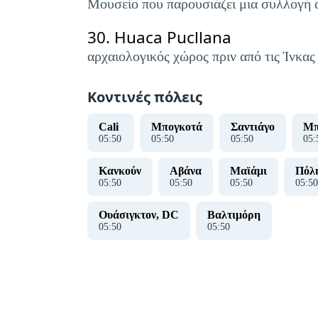
Μουσείο που παρουσιάζει μια συλλογή α
30.
Huaca Pucllana
αρχαιολογικός χώρος πριν από τις Ίνκας
Κοντινές πόλεις
Cali
Μπογκοτά
Σαντιάγο
Μπ
05
:
51
05
:
51
05
:
51
05
:
Κανκούν
Αβάνα
Μαϊάμι
Πόλη
05
:
51
05
:
51
05
:
51
05
:
51
Ουάσιγκτον, DC
Βαλτιμόρη
05
:
51
05
:
51