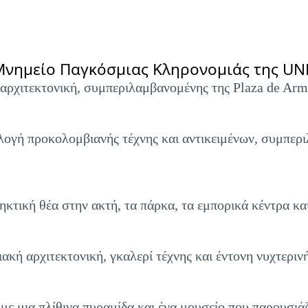
(Μνημείο Παγκόσμιας Κληρονομιάς της U
αρχιτεκτονική, συμπεριλαμβανομένης της Plaza de Arm
λογή προκολομβιανής τέχνης και αντικειμένων, συμπερ
κτική θέα στην ακτή, τα πάρκα, τα εμπορικά κέντρα και
κή αρχιτεκτονική, γκαλερί τέχνης και έντονη νυχτεριν
 με μια πλίθινα πυραμίδα και ένα μουσείο που παρουσιάζ