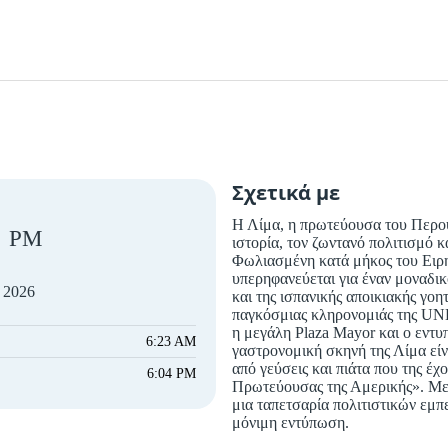
Σχετικά με
Η Λίμα, η πρωτεύουσα του Περού,
PM
ιστορία, τον ζωντανό πολιτισμό κ
Φωλιασμένη κατά μήκος του Ειρη
υπερηφανεύεται για έναν μοναδι
 2026
και της ισπανικής αποικιακής γοη
παγκόσμιας κληρονομιάς της UN
η μεγάλη Plaza Mayor και ο εντυ
6:23 AM
γαστρονομική σκηνή της Λίμα είν
από γεύσεις και πιάτα που της έχ
6:04 PM
Πρωτεύουσας της Αμερικής». Με τ
μια ταπετσαρία πολιτιστικών εμπε
μόνιμη εντύπωση.