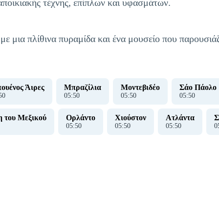
ποικιακής τέχνης, επίπλων και υφασμάτων.
 με μια πλίθινα πυραμίδα και ένα μουσείο που παρουσιάζ
ουένος Άιρες
Μπραζίλια
Μοντεβιδέο
Σάο Πάολο
51
05
:
51
05
:
51
05
:
51
 του Μεξικού
Ορλάντο
Χιούστον
Ατλάντα
Σ
05
:
51
05
:
51
05
:
51
0