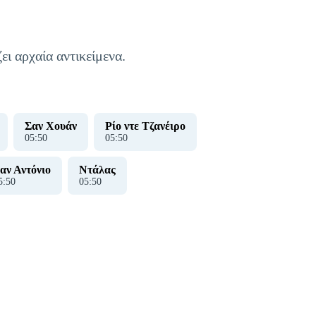
ει αρχαία αντικείμενα.
Σαν Χουάν
Ρίο ντε Τζανέιρο
05
:
51
05
:
51
αν Αντόνιο
Ντάλας
5
:
51
05
:
51