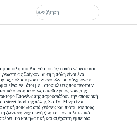
ητρόπολη του Βιετνάμ, σφύζει από ενέργεια και
 γνωστή ως Σαϊγκόν, αυτή η πόλη είναι ένα
τορίας, πολυσύχναστων αγορών και σύγχρονων
μοι είναι γεμάτοι με μοτοσικλέτες που πέφτουν
ματικά ορόσημα όπως ο καθεδρικός ναός της
νάκτορο Επανένωσης παρουσιάζουν την αποικιακή
υ street food της πόλης Χο Τσι Μινχ είναι
υστική ποικιλία από γεύσεις και πιάτα. Με τους
 τη ζωντανή νυχτερινή ζωή και τον πολιτιστικό
σφέρει μια καθηλωτική και αξέχαστη εμπειρία