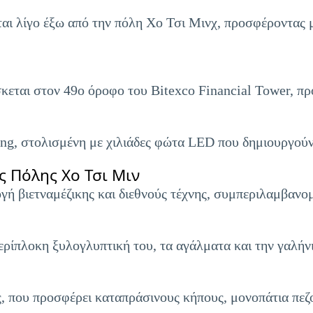
αι λίγο έξω από την πόλη Χο Τσι Μινχ, προσφέροντας 
εται στον 49ο όροφο του Bitexco Financial Tower, πρ
g, στολισμένη με χιλιάδες φώτα LED που δημιουργούν 
 Πόλης Χο Τσι Μιν
γή βιετναμέζικης και διεθνούς τέχνης, συμπεριλαμβανο
ερίπλοκη ξυλογλυπτική του, τα αγάλματα και την γαλήν
, που προσφέρει καταπράσινους κήπους, μονοπάτια πεζ