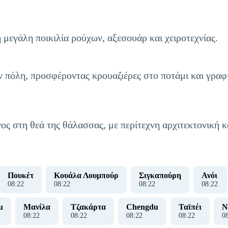
μεγάλη ποικιλία ρούχων, αξεσουάρ και χειροτεχνίας.
ν πόλη, προσφέροντας κρουαζιέρες στο ποτάμι και γραφ
ος στη θεά της θάλασσας, με περίτεχνη αρχιτεκτονική κ
Πουκέτ
Κουάλα Λουμπούρ
Σιγκαπούρη
Ανόι
08
:
22
08
:
22
08
:
22
08
:
22
u
Μανίλα
Τζακάρτα
Chengdu
Ταϊπέι
Ν
08
:
22
08
:
22
08
:
22
08
:
22
0