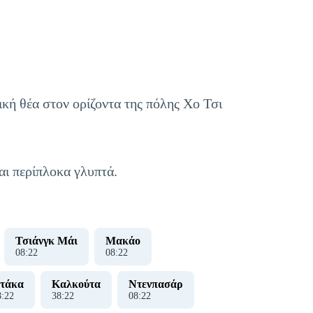
ική θέα στον ορίζοντα της πόλης Χο Τσι
αι περίπλοκα γλυπτά.
Τσιάνγκ Μάι
Μακάο
08
:
22
08
:
22
τάκα
Καλκούτα
Ντενπασάρ
8
:
22
38
:
22
08
:
22