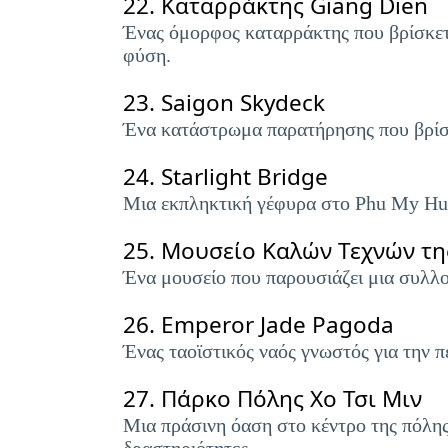
22.
Καταρράκτης Giang Dien
Ένας όμορφος καταρράκτης που βρίσκετ
φύση.
23.
Saigon Skydeck
Ένα κατάστρωμα παρατήρησης που βρίσκ
24.
Starlight Bridge
Μια εκπληκτική γέφυρα στο Phu My Hun
25.
Μουσείο Καλών Τεχνών της
Ένα μουσείο που παρουσιάζει μια συλλο
26.
Emperor Jade Pagoda
Ένας ταοϊστικός ναός γνωστός για την π
27.
Πάρκο Πόλης Χο Τσι Μιν
Μια πράσινη όαση στο κέντρο της πόλης