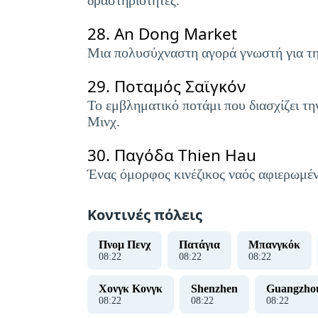
δραστηριότητες.
28.
An Dong Market
Μια πολυσύχναστη αγορά γνωστή για τη 
29.
Ποταμός Σαϊγκόν
Το εμβληματικό ποτάμι που διασχίζει τη
Μινχ.
30.
Παγόδα Thien Hau
Ένας όμορφος κινέζικος ναός αφιερωμέν
Κοντινές πόλεις
Πνομ Πενχ
Πατάγια
Μπανγκόκ
08
:
22
08
:
22
08
:
22
Χονγκ Κονγκ
Shenzhen
Guangzho
08
:
22
08
:
22
08
:
22