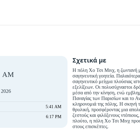
Σχετικά με
Η πόλη Χο Τσι Μινχ, η ζωντανή μ
AM
σαγηνευτική γοητεία. Παλαιότερα
σαγηνευτικό μείγμα πλούσιας ισ
εξελίξεων. Οι πολυσύχναστοι δρό
 2026
μέσα από την κίνηση, ενώ εμβλη
Παναγίας των Παρισίων και το Α
κληρονομιά της πόλης. Η σκηνή το
5:41 AM
θρυλική, προσφέροντας μια απολα
ζεστούς και φιλόξενους ντόπιους,
6:17 PM
πλούτο, η πόλη Χο Τσι Μινχ προ
στους επισκέπτες.