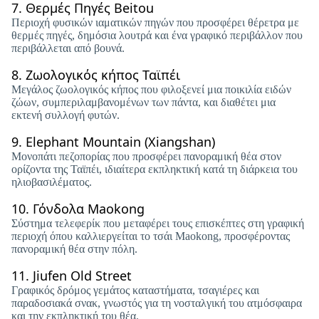
7.
Θερμές Πηγές Beitou
Περιοχή φυσικών ιαματικών πηγών που προσφέρει θέρετρα με
θερμές πηγές, δημόσια λουτρά και ένα γραφικό περιβάλλον που
περιβάλλεται από βουνά.
8.
Ζωολογικός κήπος Ταϊπέι
Μεγάλος ζωολογικός κήπος που φιλοξενεί μια ποικιλία ειδών
ζώων, συμπεριλαμβανομένων των πάντα, και διαθέτει μια
εκτενή συλλογή φυτών.
9.
Elephant Mountain (Xiangshan)
Μονοπάτι πεζοπορίας που προσφέρει πανοραμική θέα στον
ορίζοντα της Ταϊπέι, ιδιαίτερα εκπληκτική κατά τη διάρκεια του
ηλιοβασιλέματος.
10.
Γόνδολα Maokong
Σύστημα τελεφερίκ που μεταφέρει τους επισκέπτες στη γραφική
περιοχή όπου καλλιεργείται το τσάι Maokong, προσφέροντας
πανοραμική θέα στην πόλη.
11.
Jiufen Old Street
Γραφικός δρόμος γεμάτος καταστήματα, τσαγιέρες και
παραδοσιακά σνακ, γνωστός για τη νοσταλγική του ατμόσφαιρα
και την εκπληκτική του θέα.