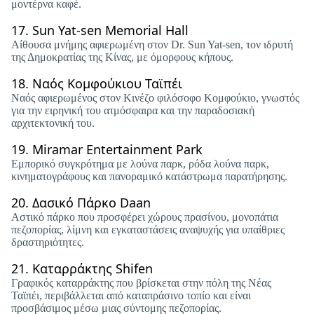
μοντέρνα καφέ.
17.
Sun Yat-sen Memorial Hall
Αίθουσα μνήμης αφιερωμένη στον Dr. Sun Yat-sen, τον ιδρυτή
της Δημοκρατίας της Κίνας, με όμορφους κήπους.
18.
Ναός Κομφούκιου Ταϊπέι
Ναός αφιερωμένος στον Κινέζο φιλόσοφο Κομφούκιο, γνωστός
για την ειρηνική του ατμόσφαιρα και την παραδοσιακή
αρχιτεκτονική του.
19.
Miramar Entertainment Park
Εμπορικό συγκρότημα με λούνα παρκ, ρόδα λούνα παρκ,
κινηματογράφους και πανοραμικό κατάστρωμα παρατήρησης.
20.
Δασικό Πάρκο Daan
Αστικό πάρκο που προσφέρει χώρους πρασίνου, μονοπάτια
πεζοπορίας, λίμνη και εγκαταστάσεις αναψυχής για υπαίθριες
δραστηριότητες.
21.
Καταρράκτης Shifen
Γραφικός καταρράκτης που βρίσκεται στην πόλη της Νέας
Ταϊπέι, περιβάλλεται από καταπράσινο τοπίο και είναι
προσβάσιμος μέσω μιας σύντομης πεζοπορίας.