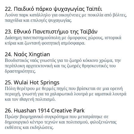
22.
Παιδικό πάρκο ψυχαγωγίας Ταϊπέι
Λούνα παρκ κατάλληλο για οικογένειες με ποικιλία από βόλτες,
παιχνίδια και επιλογές ψυχαγωγίας.
23.
Εθνικό Πανεπιστήμιο της Ταϊβάν
Διάσημη πανεπιστημιούπολη με όμορφους χώρους, ιστορικά
κτίρια και ζωντανή φοιτητική ατμόσφαιρα.
24.
Ναός Xingtian
Βουδιστικός ναός γνωστός για το ζωηρό κόκκινο χρώμα, την
περίπλοκη αρχιτεκτονική και τις ζωηρές θρησκευτικές του
δραστηριότητες.
25.
Wulai Hot Springs
Πόλη θερέτρου με θερμές πηγές που βρίσκεται σε μια ορεινή
περιοχή, γνωστή για τα χαλαρωτικά λουτρά με ιαματικά λουτρά
και τον ιθαγενή πολιτισμό.
26.
Huashan 1914 Creative Park
Πρώην βιομηχανικό συγκρότημα που μετατράπηκε σε
δημιουργικό κέντρο τεχνών και πολιτισμού, φιλοξενώντας
εκθέσεις και εκδηλώσεις.