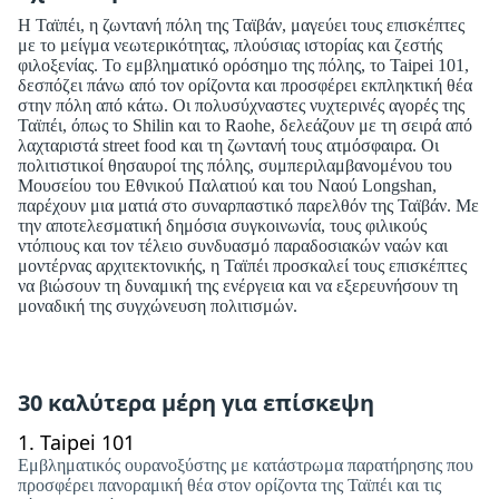
Η Ταϊπέι, η ζωντανή πόλη της Ταϊβάν, μαγεύει τους επισκέπτες
με το μείγμα νεωτερικότητας, πλούσιας ιστορίας και ζεστής
φιλοξενίας. Το εμβληματικό ορόσημο της πόλης, το Taipei 101,
δεσπόζει πάνω από τον ορίζοντα και προσφέρει εκπληκτική θέα
στην πόλη από κάτω. Οι πολυσύχναστες νυχτερινές αγορές της
Ταϊπέι, όπως το Shilin και το Raohe, δελεάζουν με τη σειρά από
λαχταριστά street food και τη ζωντανή τους ατμόσφαιρα. Οι
πολιτιστικοί θησαυροί της πόλης, συμπεριλαμβανομένου του
Μουσείου του Εθνικού Παλατιού και του Ναού Longshan,
παρέχουν μια ματιά στο συναρπαστικό παρελθόν της Ταϊβάν. Με
την αποτελεσματική δημόσια συγκοινωνία, τους φιλικούς
ντόπιους και τον τέλειο συνδυασμό παραδοσιακών ναών και
μοντέρνας αρχιτεκτονικής, η Ταϊπέι προσκαλεί τους επισκέπτες
να βιώσουν τη δυναμική της ενέργεια και να εξερευνήσουν τη
μοναδική της συγχώνευση πολιτισμών.
30 καλύτερα μέρη για επίσκεψη
1.
Taipei 101
Εμβληματικός ουρανοξύστης με κατάστρωμα παρατήρησης που
προσφέρει πανοραμική θέα στον ορίζοντα της Ταϊπέι και τις