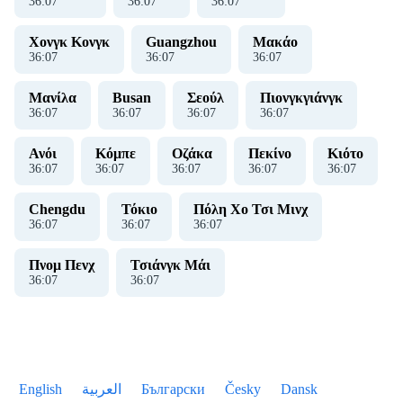
36
:
07
36
:
07
36
:
07
Χονγκ Κονγκ
Guangzhou
Μακάο
36
:
07
36
:
07
36
:
07
Μανίλα
Busan
Σεούλ
Πιονγκγιάνγκ
36
:
07
36
:
07
36
:
07
36
:
07
Ανόι
Κόμπε
Οζάκα
Πεκίνο
Κιότο
36
:
07
36
:
07
36
:
07
36
:
07
36
:
07
Chengdu
Τόκιο
Πόλη Χο Τσι Μινχ
36
:
07
36
:
07
36
:
07
Πνομ Πενχ
Τσιάνγκ Μάι
36
:
07
36
:
07
English
العربية
Български
Česky
Dansk