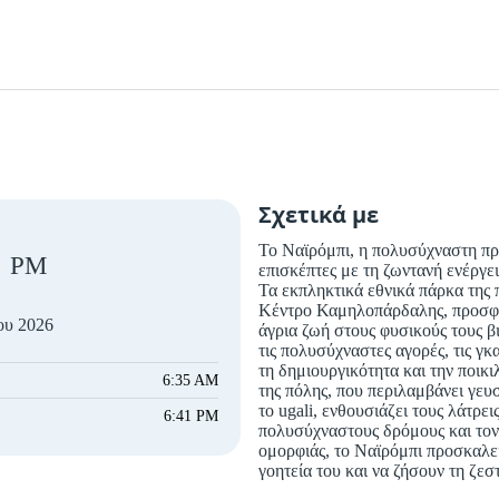
Σχετικά με
Το Ναϊρόμπι, η πολυσύχναστη πρ
PM
επισκέπτες με τη ζωντανή ενέργεια
Τα εκπληκτικά εθνικά πάρκα της 
Κέντρο Καμηλοπάρδαλης, προσφέρ
ου 2026
άγρια ​​ζωή στους φυσικούς τους 
τις πολυσύχναστες αγορές, τις γκ
τη δημιουργικότητα και την ποικ
6:35 AM
της πόλης, που περιλαμβάνει γευ
το ugali, ενθουσιάζει τους λάτρει
6:41 PM
πολυσύχναστους δρόμους και τον
ομορφιάς, το Ναϊρόμπι προσκαλεί
γοητεία του και να ζήσουν τη ζεσ