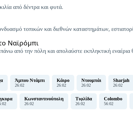
ιλία από δέντρα και φυτά.
νδυασμό τοπικών και διεθνών καταστημάτων, εστιατορ
το Ναϊρόμπι
 πάνω από την πόλη και απολαύστε εκπληκτική εναέρια 
χα
Άμπου Ντάμπι
Κάιρο
Ντουμπάι
Sharjah
26
:
03
26
:
03
26
:
03
26
:
03
γκυρα
Κωνσταντινούπολη
Τιφλίδα
Colombo
6
:
03
26
:
03
26
:
03
56
:
03