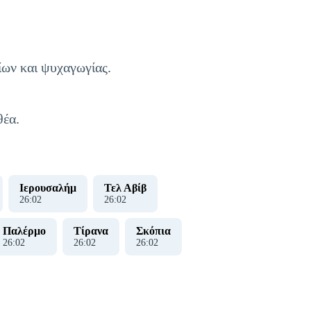
ίων και ψυχαγωγίας.
θέα.
Ιερουσαλήμ
Τελ Αβίβ
26
:
03
26
:
03
Παλέρμο
Τίρανα
Σκόπια
26
:
03
26
:
03
26
:
03