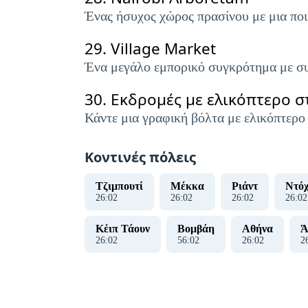
Ένας ήσυχος χώρος πρασίνου με μια ποικ
29.
Village Market
Ένα μεγάλο εμπορικό συγκρότημα με συ
30.
Εκδρομές με ελικόπτερο σ
Κάντε μια γραφική βόλτα με ελικόπτερο
Κοντινές πόλεις
Τζιμπουτί
Μέκκα
Ριάντ
Ντό
26
:
03
26
:
03
26
:
03
26
:
03
Κέιπ Τάουν
Βομβάη
Αθήνα
Ά
26
:
03
56
:
03
26
:
03
2