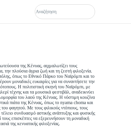
ωτεύουσα της Κένυας, αιχμαλωτίζει τους
, την πλούσια άγρια ​​ζωή και τη ζεστή φιλοξενία.
πόλης, όπως το Εθνικό Πάρκο του Ναϊρόμπι και το
ουν μοναδικές ευκαιρίες για να συναντήσετε την
βιότοπους. Η πολιτιστική σκηνή του Ναϊρόμπι, με
αλερί τέχνης και τα μουσικά φεστιβάλ, αναδεικνύει
ιλομορφία του λαού της Κένυας. Η νόστιμη κουζίνα
στικά πιάτα της Κένυας, όπως το nyama choma και
ς του φαγητού. Με τους φιλικούς ντόπιους, τους
 τέλειο συνδυασμό αστικής ανάπτυξης και φυσικής
 τους επισκέπτες να εξερευνήσουν τη μοναδική
τασιά της κενυατικής φιλοξενίας.