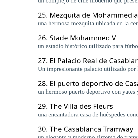
un complejo de cine moderno que present
25.
Mezquita de Mohammedia
una hermosa mezquita ubicada en la cer
26.
Stade Mohammed V
un estadio histórico utilizado para fútb
27.
El Palacio Real de Casabla
Un impresionante palacio utilizado por l
28.
El puerto deportivo de Ca
un hermoso puerto deportivo con yates y 
29.
The Villa des Fleurs
una encantadora casa de huéspedes cono
30.
The Casablanca Tramway
un elegante y moderno sistema de tranví