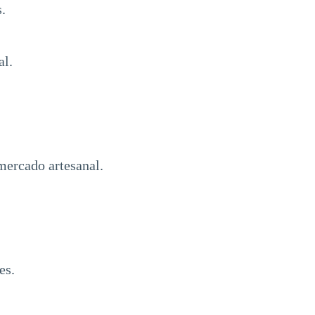
.
al.
 mercado artesanal.
es.