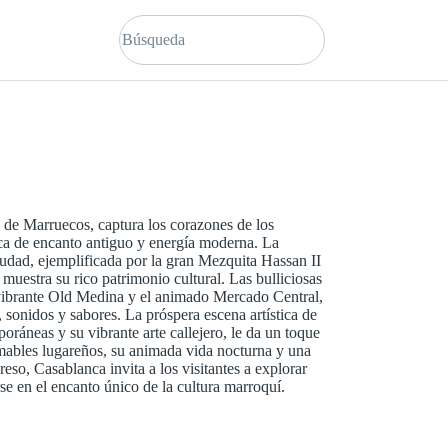
s de Marruecos, captura los corazones de los
ca de encanto antiguo y energía moderna. La
iudad, ejemplificada por la gran Mezquita Hassan II
 muestra su rico patrimonio cultural. Las bulliciosas
ibrante Old Medina y el animado Mercado Central,
, sonidos y sabores. La próspera escena artística de
oráneas y su vibrante arte callejero, le da un toque
mables lugareños, su animada vida nocturna y una
reso, Casablanca invita a los visitantes a explorar
se en el encanto único de la cultura marroquí.