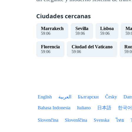
Ciudades cercanas
Marrakech
Sevilla
Lisboa
Ma
59
:
07
59
:
07
59
:
07
59
:
Florencia
Ciudad del Vaticano
Ro
59
:
07
59
:
07
59
:
0
English
العربية
Български
Česky
Dan
Bahasa Indonesia
Italiano
日本語
한국어
Slovenčina
Slovenščina
Svenska
ไทย