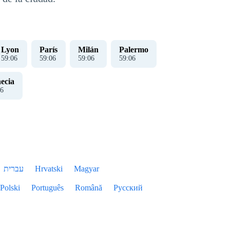
Lyon
París
Milán
Palermo
59
:
07
59
:
07
59
:
07
59
:
07
ecia
7
עברית
Hrvatski
Magyar
Polski
Português
Română
Русский