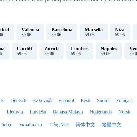
drid
Valencia
Barcelona
Marsella
Niza
07
59
:
07
59
:
07
59
:
07
59
:
07
ma
Cardiff
Zürich
Londres
Nápoles
Ven
7
59
:
07
59
:
07
59
:
07
59
:
07
59
:
0
sk
Deutsch
Ελληνικά
Español
Eesti
Suomi
Français
Lietuvių
Latviešu
Bahasa Melayu
Nederlands
Norsk
Türkçe
Українська
Tiếng Việt
简体中文
繁體中文