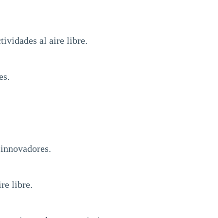
ividades al aire libre.
es.
 innovadores.
re libre.