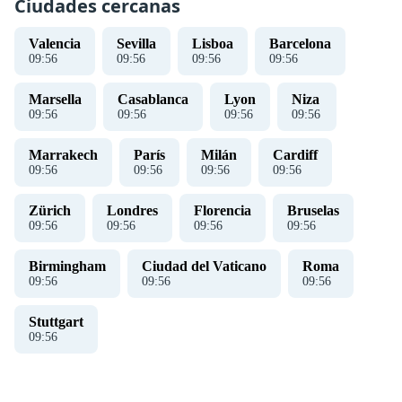
Ciudades cercanas
Valencia
Sevilla
Lisboa
Barcelona
09
:
57
09
:
57
09
:
57
09
:
57
Marsella
Casablanca
Lyon
Niza
09
:
57
09
:
57
09
:
57
09
:
57
Marrakech
París
Milán
Cardiff
09
:
57
09
:
57
09
:
57
09
:
57
Zürich
Londres
Florencia
Bruselas
09
:
57
09
:
57
09
:
57
09
:
57
Birmingham
Ciudad del Vaticano
Roma
09
:
57
09
:
57
09
:
57
Stuttgart
09
:
57