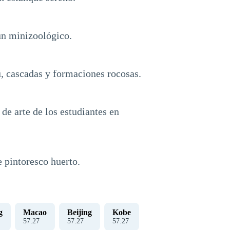
 un minizoológico.
ú, cascadas y formaciones rocosas.
de arte de los estudiantes en
 pintoresco huerto.
g
Macao
Beijing
Kobe
57
:
28
57
:
28
57
:
28