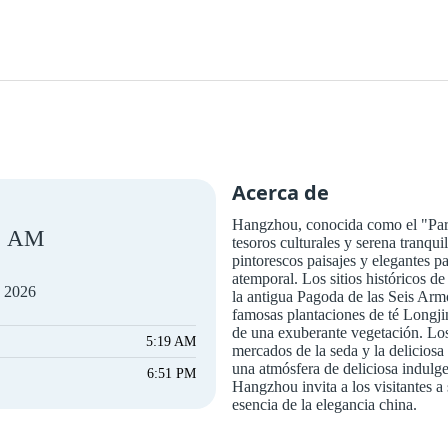
Acerca de
Hangzhou, conocida como el "Paraí
AM
tesoros culturales y serena tranqu
pintorescos paisajes y elegantes p
atemporal. Los sitios históricos
e 2026
la antigua Pagoda de las Seis Armo
famosas plantaciones de té Longjin
de una exuberante vegetación. Los
5:19 AM
mercados de la seda y la delicios
una atmósfera de deliciosa indulge
6:51 PM
Hangzhou invita a los visitantes a
esencia de la elegancia china.