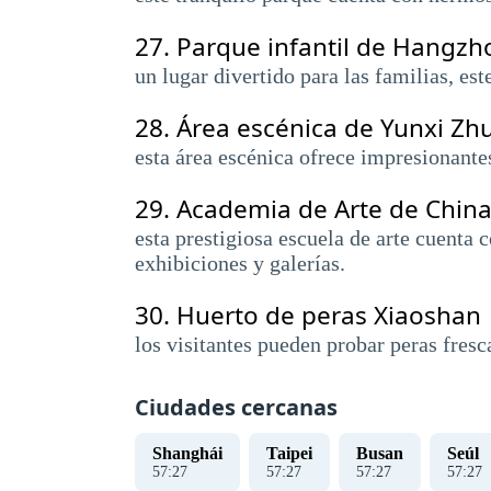
27.
Parque infantil de Hangzh
un lugar divertido para las familias, es
28.
Área escénica de Yunxi Zhu
esta área escénica ofrece impresionante
29.
Academia de Arte de Chin
esta prestigiosa escuela de arte cuenta
exhibiciones y galerías.
30.
Huerto de peras Xiaoshan
los visitantes pueden probar peras fres
Ciudades cercanas
Shanghái
Taipei
Busan
Seúl
57
:
28
57
:
28
57
:
28
57
:
28