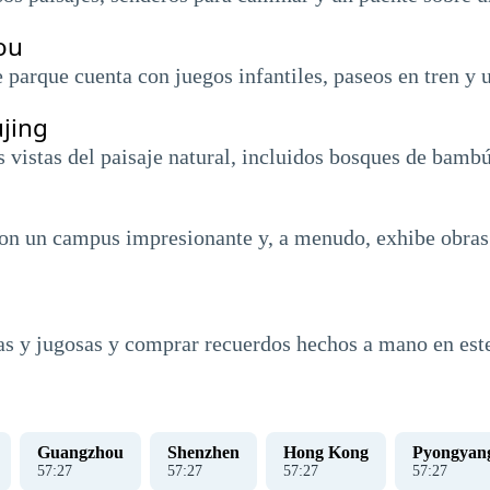
ou
te parque cuenta con juegos infantiles, paseos en tren y
jing
s vistas del paisaje natural, incluidos bosques de bamb
a
 con un campus impresionante y, a menudo, exhibe obras 
cas y jugosas y comprar recuerdos hechos a mano en este
Guangzhou
Shenzhen
Hong Kong
Pyongyan
57
:
28
57
:
28
57
:
28
57
:
28