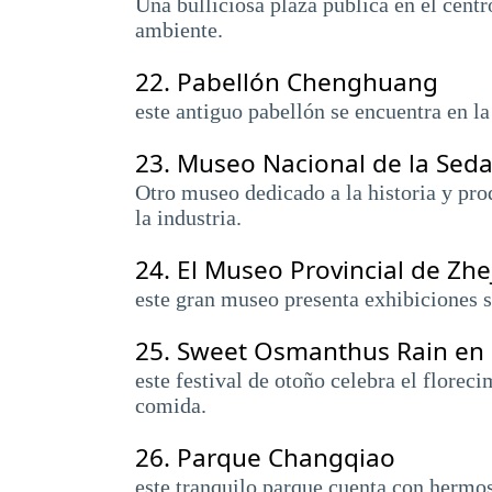
Una bulliciosa plaza pública en el centr
ambiente.
22.
Pabellón Chenghuang
este antiguo pabellón se encuentra en la
23.
Museo Nacional de la Sed
Otro museo dedicado a la historia y pro
la industria.
24.
El Museo Provincial de Zhe
este gran museo presenta exhibiciones so
25.
Sweet Osmanthus Rain en 
este festival de otoño celebra el florec
comida.
26.
Parque Changqiao
este tranquilo parque cuenta con hermos