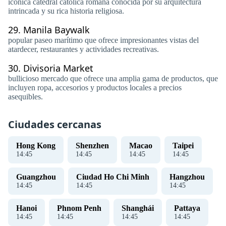
icónica catedral católica romana conocida por su arquitectura
intrincada y su rica historia religiosa.
29.
Manila Baywalk
popular paseo marítimo que ofrece impresionantes vistas del
atardecer, restaurantes y actividades recreativas.
30.
Divisoria Market
bullicioso mercado que ofrece una amplia gama de productos, que
incluyen ropa, accesorios y productos locales a precios
asequibles.
Ciudades cercanas
Hong Kong
Shenzhen
Macao
Taipei
14
:
45
14
:
45
14
:
45
14
:
45
Guangzhou
Ciudad Ho Chi Minh
Hangzhou
14
:
45
14
:
45
14
:
45
Hanoi
Phnom Penh
Shanghái
Pattaya
14
:
45
14
:
45
14
:
45
14
:
45