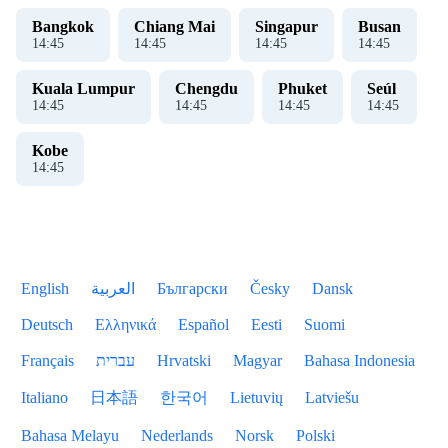
Bangkok
Chiang Mai
Singapur
Busan
14
:
45
14
:
45
14
:
45
14
:
45
Kuala Lumpur
Chengdu
Phuket
Seúl
14
:
45
14
:
45
14
:
45
14
:
45
Kobe
14
:
45
English
العربية
Български
Česky
Dansk
Deutsch
Ελληνικά
Español
Eesti
Suomi
Français
עברית
Hrvatski
Magyar
Bahasa Indonesia
Italiano
日本語
한국어
Lietuvių
Latviešu
Bahasa Melayu
Nederlands
Norsk
Polski