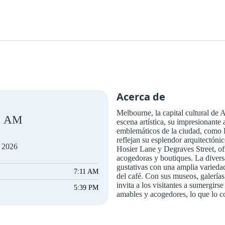
Acerca de
Melbourne, la capital cultural de A
AM
escena artística, su impresionante 
emblemáticos de la ciudad, como 
reflejan su esplendor arquitectón
e 2026
Hosier Lane y Degraves Street, ofre
acogedoras y boutiques. La diversa
gustativas con una amplia variedad
7:11 AM
del café. Con sus museos, galería
invita a los visitantes a sumergirse
5:39 PM
amables y acogedores, lo que lo c