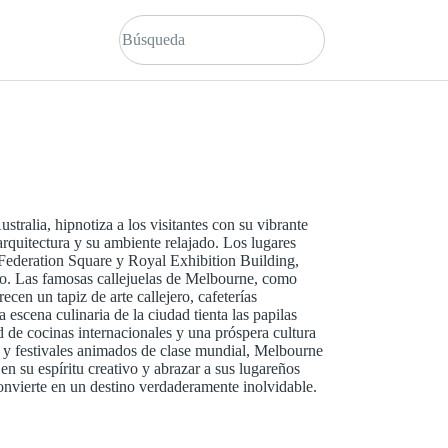
ustralia, hipnotiza a los visitantes con su vibrante
arquitectura y su ambiente relajado. Los lugares
Federation Square y Royal Exhibition Building,
ico. Las famosas callejuelas de Melbourne, como
cen un tapiz de arte callejero, cafeterías
 escena culinaria de la ciudad tienta las papilas
 de cocinas internacionales y una próspera cultura
s y festivales animados de clase mundial, Melbourne
 en su espíritu creativo y abrazar a sus lugareños
onvierte en un destino verdaderamente inolvidable.