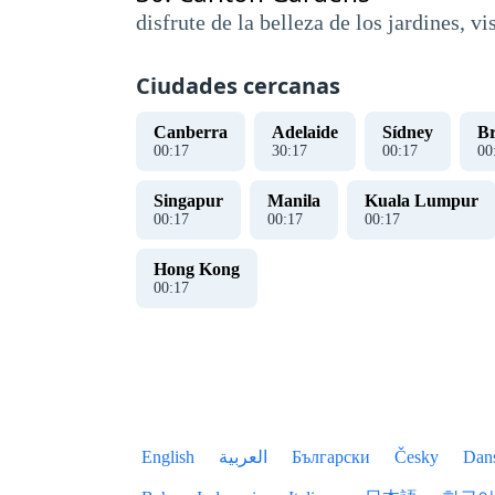
disfrute de la belleza de los jardines, v
Ciudades cercanas
Canberra
Adelaide
Sídney
Br
00
:
18
30
:
18
00
:
18
00
Singapur
Manila
Kuala Lumpur
00
:
18
00
:
18
00
:
18
Hong Kong
00
:
18
English
العربية
Български
Česky
Dan