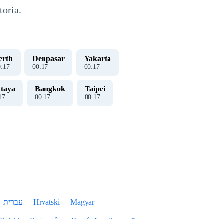
toria.
erth
Denpasar
Yakarta
0
:
18
00
:
18
00
:
18
ttaya
Bangkok
Taipei
18
00
:
18
00
:
18
עברית
Hrvatski
Magyar