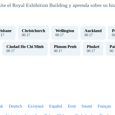
isite el Royal Exhibition Building y aprenda sobre su his
isbane
Christchurch
Wellington
Auckland
P
:
18
00
:
18
00
:
18
00
:
18
0
Ciudad Ho Chi Minh
Phnom Penh
Phuket
Pa
00
:
18
00
:
18
00
:
18
00
:
sk
Deutsch
Ελληνικά
Español
Eesti
Suomi
Français